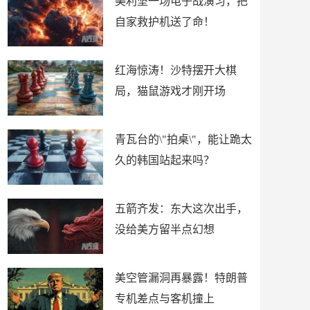
美利坚一场电子战演习，把
自家救护机送了命！
红海惊涛！沙特摆开大棋
局，猫鼠游戏才刚开场
青瓦台的\"拍桌\"，能让跪太
久的韩国站起来吗？
五箭齐发：东大这次出手，
没给美方留半点幻想
美空管漏洞再暴露！特朗普
专机差点与客机撞上