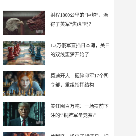
场
射程1800公里的“巨炮”，治
得了美军“焦虑”吗？
1.3万俄军直插日本海，美日
的双线噩梦开始了
莫迪开大！砸碎印军17个司
令部，重组指挥结构
美狂囤百万吨：一场提前下
注的\"铜牌军备竞赛\"