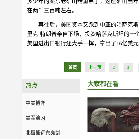
多少年的桑东老矿山给重启了。这座矿山当年
在两千三百吨左右。
再往后，美国资本又跑到中亚的哈萨克斯
里克·特朗普亲自下场，投资哈萨克斯坦的一
美国进出口银行还大手一挥，拿出了16亿美
首页
上一页
2
3
大家都在看
热点
中美博弈
美军演习
北极熊远东亮剑