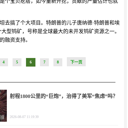
是个宝贝疙瘩，如今重新开挖，贡献的产量估计也就
坦去搞了个大项目。特朗普的儿子唐纳德·特朗普和埃
个大型钨矿，号称是全球最大的未开发钨矿资源之一。
元的融资支持。
4
5
6
7
8
下一页
射程1800公里的“巨炮”，治得了美军“焦虑”吗？
2026-08-07 11:19:39