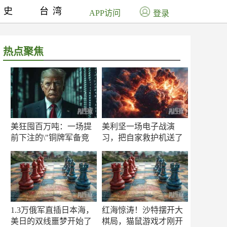
历史
台湾
APP访问
登录
热点聚焦
美狂囤百万吨：一场提
美利坚一场电子战演
前下注的\"铜牌军备竞
习，把自家救护机送了
赛\"
命！
1.3万俄军直插日本海，
红海惊涛！沙特摆开大
美日的双线噩梦开始了
棋局，猫鼠游戏才刚开