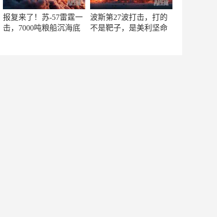
报复来了！苏-57雷霆一
波斯第27波打击，打的
击，7000吨粮船沉海底
不是靶子，是美利坚命
门