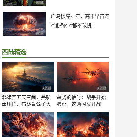
广岛核爆81年，高市早苗连
\"谁扔的\"都不敢提！
西陆精选
菲律宾五天三闹，美航
恶劣的信号：战争开始
母压阵，布林肯说了大
蔓延，这两国又开战
实话
了！