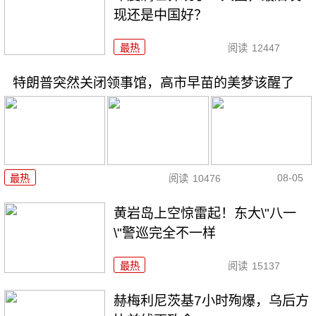
现还是中国好？
最热
阅读
12447
特朗普突然关闭领事馆，高市早苗的美梦该醒了
08-05
最热
阅读
10476
黄岩岛上空惊雷起！东大\"八一
\"警巡完全不一样
最热
阅读
15137
赫梅利尼茨基7小时殉爆，乌后方