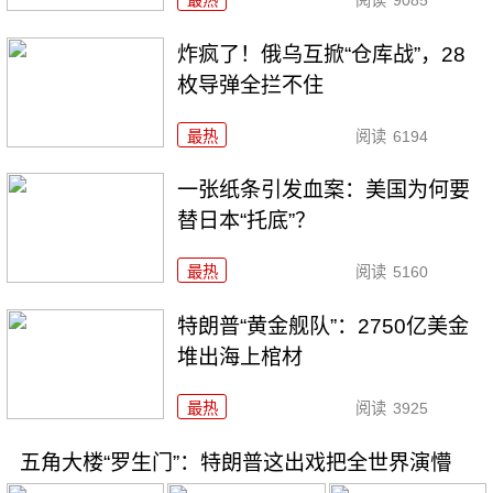
炸疯了！俄乌互掀“仓库战”，28
枚导弹全拦不住
最热
阅读
6194
一张纸条引发血案：美国为何要
替日本“托底”？
最热
阅读
5160
特朗普“黄金舰队”：2750亿美金
堆出海上棺材
最热
阅读
3925
五角大楼“罗生门”：特朗普这出戏把全世界演懵