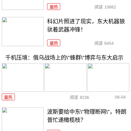
最热
阅读
10862
科幻片照进了现实，东大机器狼
驮着武器冲锋！
最热
阅读
8454
千机压境：俄乌战场上的\"蜂群\"博弈与东大启示
08-04
最热
阅读
8236
波斯要给中东\"物理断网\"，特朗
普忙递橄榄枝？