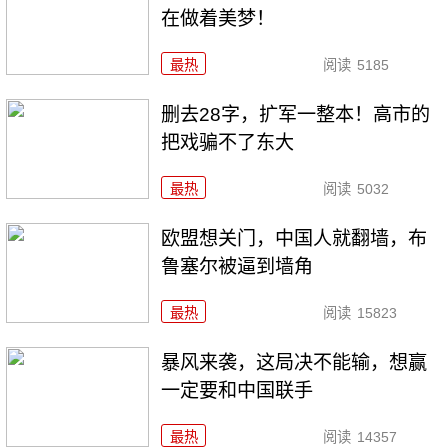
在做着美梦！
最热
阅读
5185
删去28字，扩军一整本！高市的
把戏骗不了东大
最热
阅读
5032
欧盟想关门，中国人就翻墙，布
鲁塞尔被逼到墙角
最热
阅读
15823
暴风来袭，这局决不能输，想赢
一定要和中国联手
最热
阅读
14357