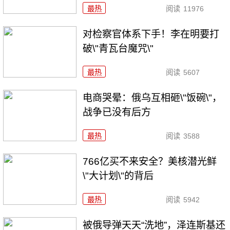
最热
阅读
11976
对检察官体系下手！李在明要打
破\"青瓦台魔咒\"
最热
阅读
5607
电商哭晕：俄乌互相砸\"饭碗\"，
战争已没有后方
最热
阅读
3588
766亿买不来安全？美核潜光鲜
\"大计划\"的背后
最热
阅读
5942
被俄导弹天天“洗地”，泽连斯基还