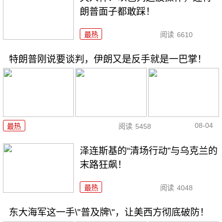
朗普面子都敢踩！
最热
阅读
6610
特朗普刚说要谈判，伊朗又是反手就是一巴掌！
08-04
最热
阅读
5458
泽连斯基的“清场行动”与乌克兰的
末路狂飙！
最热
阅读
4048
东大海军这一手\"普及牌\"，让美西方彻底破防！