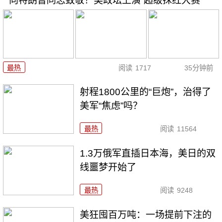
向特朗普同志致敬！美政坛上演“超级抹红大赛”
最热
阅读
1717
35分钟前
射程1800公里的“巨炮”，治得了
美军“焦虑”吗？
最热
阅读
11564
1.3万俄军直插日本海，美日的双
线噩梦开始了
最热
阅读
9248
美狂囤百万吨：一场提前下注的