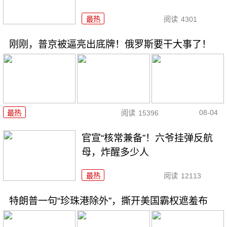
最热
阅读
4301
刚刚，普京被逼亮出底牌！俄罗斯要干大事了！
08-04
最热
阅读
15396
官宣“核常兼备”！六爷挂弹反航
母，炸醒多少人
最热
阅读
12113
特朗普一句“珍珠港除外”，撕开美国霸权遮羞布