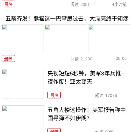
最热
阅读
2081
4小时前
五箭齐发！熊猫这一巴掌扇过去，大漂亮终于知疼
08-06
最热
阅读
21236
央视短短5秒钟，美军3年兵推一
夜作废！亚太变天
最热
阅读
17076
五角大楼这操作！美军报告称中
国导弹不如伊朗？
最热
阅读
9085