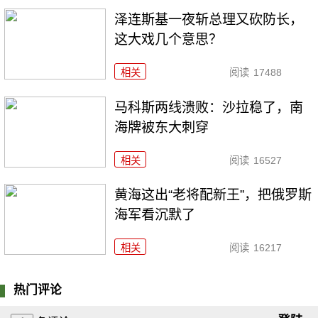
泽连斯基一夜斩总理又砍防长，
这大戏几个意思？
相关
阅读
17488
马科斯两线溃败：沙拉稳了，南
海牌被东大刺穿
相关
阅读
16527
黄海这出“老将配新王”，把俄罗斯
海军看沉默了
相关
阅读
16217
热门评论