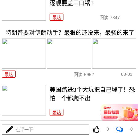
逐舰要盖三口锅！
最热
阅读
7347
特朗普要对伊朗动手？最狠的还没来，最骚的来了
08-03
最热
阅读
5952
美国踏进3个大坑把自己埋了！恐
怕一个都爬不出
最热
阅读
17254
政治自杀！菲律宾防长，你这是在给菲律宾掘墓！
0
0
点评一下