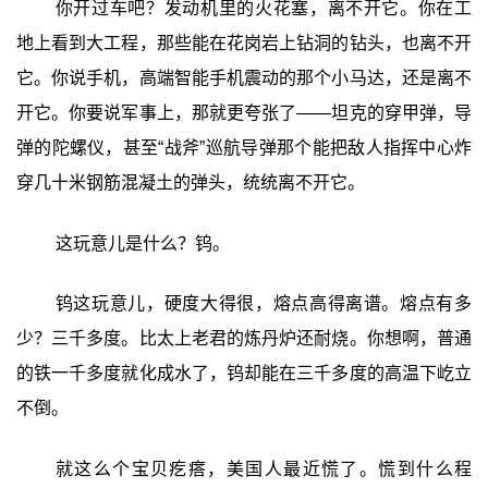
你开过车吧？发动机里的火花塞，离不开它。你在工
地上看到大工程，那些能在花岗岩上钻洞的钻头，也离不开
它。你说手机，高端智能手机震动的那个小马达，还是离不
开它。你要说军事上，那就更夸张了——坦克的穿甲弹，导
弹的陀螺仪，甚至“战斧”巡航导弹那个能把敌人指挥中心炸
穿几十米钢筋混凝土的弹头，统统离不开它。
这玩意儿是什么？钨。
钨这玩意儿，硬度大得很，熔点高得离谱。熔点有多
少？三千多度。比太上老君的炼丹炉还耐烧。你想啊，普通
的铁一千多度就化成水了，钨却能在三千多度的高温下屹立
不倒。
就这么个宝贝疙瘩，美国人最近慌了。慌到什么程