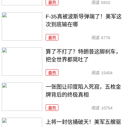
最热
阅读
6915
F-35真被波斯导弹端了！美军这
次到底输在哪
最热
阅读
6776
算了不打了？特朗普这脚刹车，
把全世界都晃吐了
最热
阅读
15404
一张图让印度陷入死寂，五枚金
牌背后的终极真相
最热
阅读
10754
上将一封信捅破天！美军五艘驱