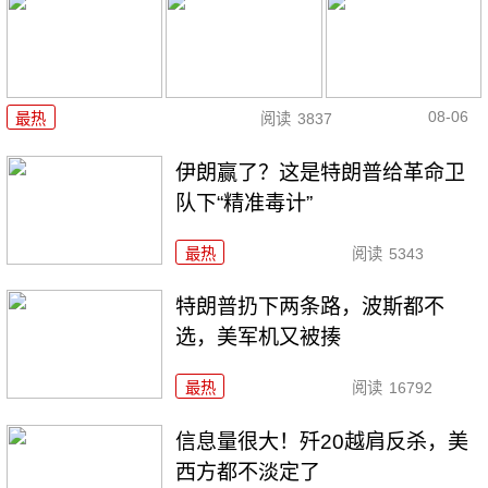
08-06
最热
阅读
3837
伊朗赢了？这是特朗普给革命卫
队下“精准毒计”
最热
阅读
5343
特朗普扔下两条路，波斯都不
选，美军机又被揍
最热
阅读
16792
信息量很大！歼20越肩反杀，美
西方都不淡定了