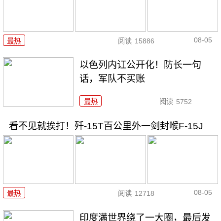
08-05
最热
阅读
15886
以色列内讧公开化！防长一句
话，军队不买账
最热
阅读
5752
看不见就挨打！歼-15T百公里外一剑封喉F-15J
08-05
最热
阅读
12718
印度满世界绕了一大圈，最后发