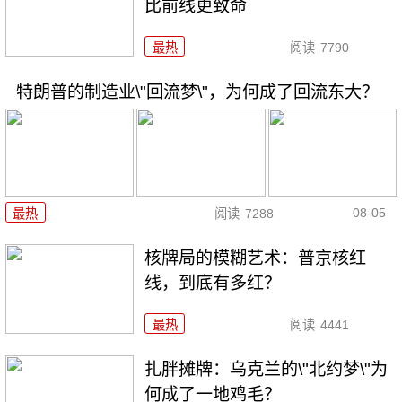
比前线更致命
最热
阅读
7790
特朗普的制造业\"回流梦\"，为何成了回流东大？
08-05
最热
阅读
7288
核牌局的模糊艺术：普京核红
线，到底有多红？
最热
阅读
4441
扎胖摊牌：乌克兰的\"北约梦\"为
何成了一地鸡毛？