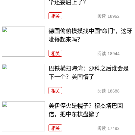
华还委屈上了？
相关
阅读
18952
德国偷偷摸摸找中国“命门”，这牙
呲得起来吗？
相关
阅读
18944
巴铁横扫海湾：沙科之后谁会是
下一个？美国懵了
相关
阅读
18688
美伊停火是幌子？穆杰塔巴回
信，把中东棋盘掀了
相关
阅读
17492