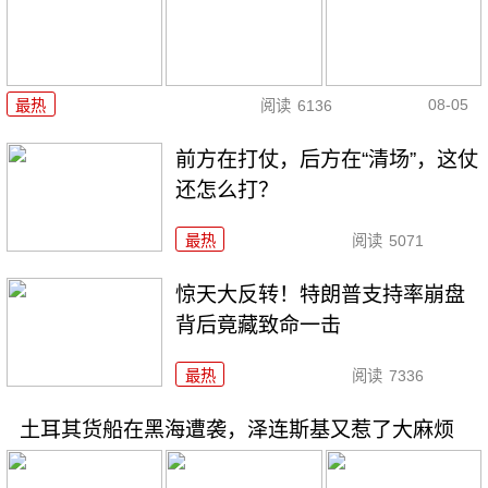
08-05
最热
阅读
6136
前方在打仗，后方在“清场”，这仗
还怎么打？
最热
阅读
5071
惊天大反转！特朗普支持率崩盘
背后竟藏致命一击
最热
阅读
7336
土耳其货船在黑海遭袭，泽连斯基又惹了大麻烦