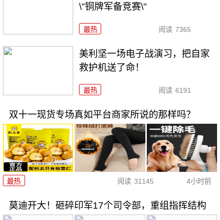
\"铜牌军备竞赛\"
最热
阅读
7365
美利坚一场电子战演习，把自家
救护机送了命！
最热
阅读
6191
双十一现货专场真如平台商家所说的那样吗？
最热
阅读
31145
4小时前
莫迪开大！砸碎印军17个司令部，重组指挥结构