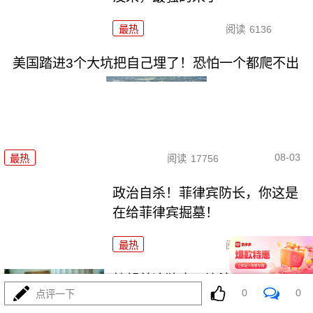
最热
阅读
6136
美国踏进3个大坑把自己埋了！恐怕一个都爬不出
08-03
最热
阅读
17756
政治自杀！菲律宾防长，你这是
在给菲律宾掘墓！
最热
阅读
7135
特朗普这狼来了连演十遍，伊
0
0
点评一下
朗：你猜我信不信？