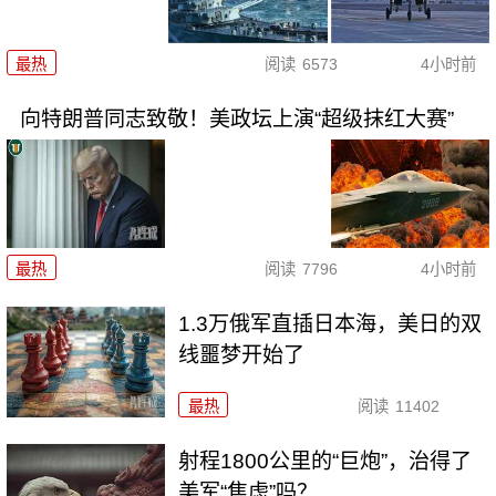
最热
阅读
6573
4小时前
向特朗普同志致敬！美政坛上演“超级抹红大赛”
最热
阅读
7796
4小时前
1.3万俄军直插日本海，美日的双
线噩梦开始了
最热
阅读
11402
射程1800公里的“巨炮”，治得了
美军“焦虑”吗？