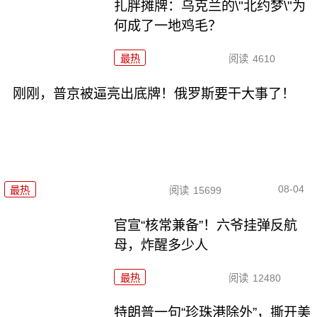
扎胖摊牌：乌克兰的\"北约梦\"为
何成了一地鸡毛？
最热
阅读
4610
刚刚，普京被逼亮出底牌！俄罗斯要干大事了！
08-04
最热
阅读
15699
官宣“核常兼备”！六爷挂弹反航
母，炸醒多少人
最热
阅读
12480
特朗普一句“珍珠港除外”，撕开美