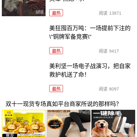
最热
阅读
13871
美狂囤百万吨：一场提前下注的
\"铜牌军备竞赛\"
最热
阅读
9417
美利坚一场电子战演习，把自家
救护机送了命！
最热
阅读
8097
双十一现货专场真如平台商家所说的那样吗？