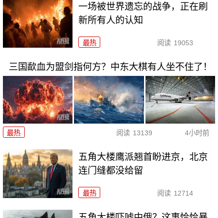
一场被世界遗忘的战争，正在刷
新所有人的认知
最热
阅读
19053
三国歃血为盟剑指何方？中东大棋有人坐不住了！
最热
阅读
13139
4小时前
五角大楼鹰派翘首盼进京，北京
连门缝都没给留
最热
阅读
12714
五角大楼吓唬中俄？这事恰恰暴