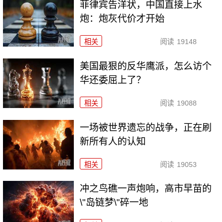
菲律宾告洋状，中国直接上水
炮：炮灰代价才开始
相关
阅读
19148
美国最狠的反华鹰派，怎么访个
华还委屈上了？
相关
阅读
19088
一场被世界遗忘的战争，正在刷
新所有人的认知
相关
阅读
19053
冲之鸟礁一声炮响，高市早苗的
\"岛链梦\"碎一地