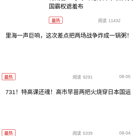
国霸权遮羞布
最热
阅读
11432
里海一声巨响，这次差点把两场战争炸成一锅粥！
08-05
最热
阅读
9291
731！特高课还魂！高市早苗两把火烧穿日本国运
08-04
最热
阅读
5339