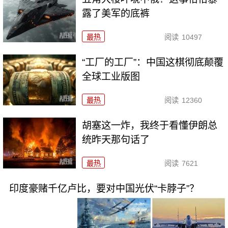
露了美军的底裤
最热
阅读
10497
“工厂的工厂”：中国这棋彻底颠覆
全球工业版图
最热
阅读
12360
胡塞这一炸，我终于看懂伊朗总
统昨天那句话了
最热
阅读
7621
印度豪赌千亿卢比，要对中国光伏“卡脖子”？