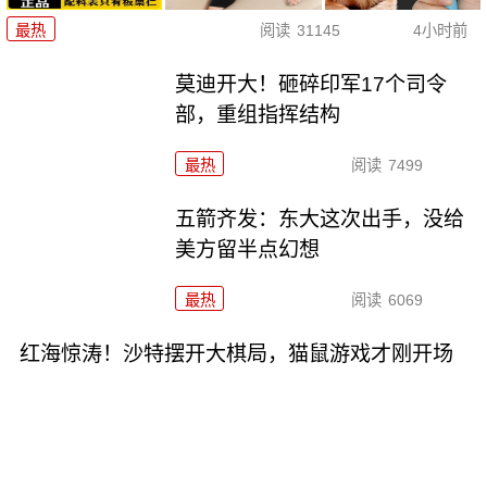
最热
阅读
31145
4小时前
莫迪开大！砸碎印军17个司令
部，重组指挥结构
最热
阅读
7499
五箭齐发：东大这次出手，没给
美方留半点幻想
最热
阅读
6069
红海惊涛！沙特摆开大棋局，猫鼠游戏才刚开场