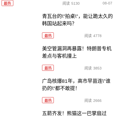
08-07
最热
阅读
5130
青瓦台的\"拍桌\"，能让跪太久的
韩国站起来吗？
最热
阅读
4778
美空管漏洞再暴露！特朗普专机
差点与客机撞上
最热
阅读
3853
广岛核爆81年，高市早苗连\"谁
扔的\"都不敢提！
最热
阅读
2666
五箭齐发！熊猫这一巴掌扇过