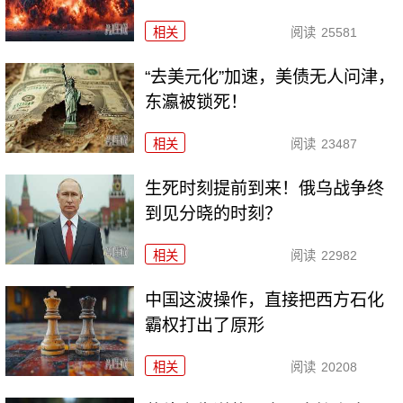
相关
阅读
25581
“去美元化”加速，美债无人问津，
东瀛被锁死！
相关
阅读
23487
生死时刻提前到来！俄乌战争终
到见分晓的时刻？
相关
阅读
22982
中国这波操作，直接把西方石化
霸权打出了原形
相关
阅读
20208