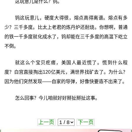
这玩意儿是什么？钨。
钨这玩意儿，硬度大得很，熔点高得离谱。熔点有多
少？三千多度。比太上老君的炼丹炉还耐烧。你想啊，普通
的铁一千多度就化成水了，钨却能在三千多度的高温下屹立
不倒。
就这么个宝贝疙瘩，美国人最近慌了。慌到什么程
度？白宫直接掏出120亿美元，满世界找矿去了。为什么？
因为他们突然发现——自家的导弹，好像快要造不出来了。
怎么回事？今儿咱就好好掰扯掰扯这事。
上一页
下一页