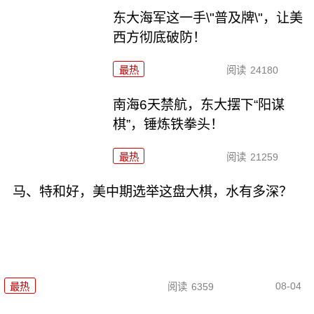
东大海军这一手\"普及牌\"，让美
西方彻底破防！
最热
阅读
24180
南海6天禁航，东大摆下“阳谋
棋”，锤炼铁拳头！
最热
阅读
21259
马、特和好，美中期选举这盘大棋，水有多深？
08-04
最热
阅读
6359