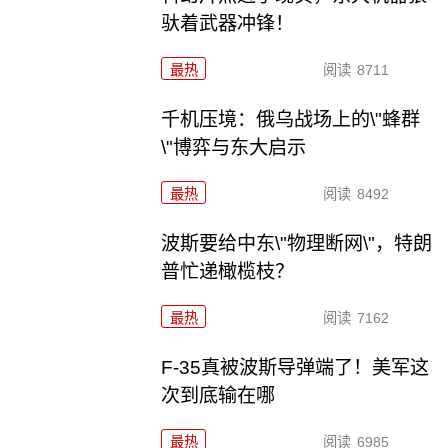
驮着武器冲锋！
最热
阅读
8711
千机压境：俄乌战场上的\"蜂群
\"博弈与东大启示
最热
阅读
8492
波斯要给中东\"物理断网\"，特朗
普忙递橄榄枝？
最热
阅读
7162
F-35真被波斯导弹端了！美军这
次到底输在哪
最热
阅读
6985