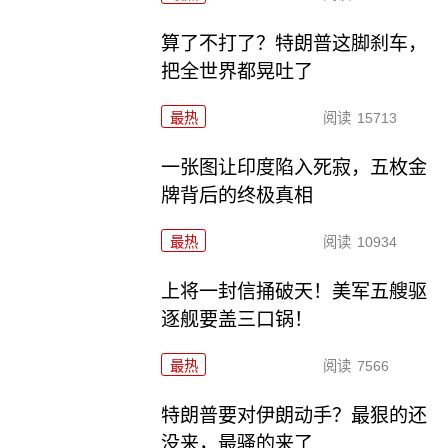
算了不打了？特朗普这脚刹车，
把全世界都晃吐了
最热
阅读
15713
一张图让印度陷入死寂，五枚金
牌背后的终极真相
最热
阅读
10934
上将一封信捅破天！美军五艘驱
逐舰要盖三口锅！
最热
阅读
7566
特朗普要对伊朗动手？最狠的还
没来，最骚的来了