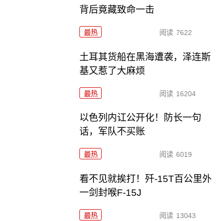
背后竟藏致命一击
最热
阅读
7622
土耳其货船在黑海遭袭，泽连斯
基又惹了大麻烦
最热
阅读
16204
以色列内讧公开化！防长一句
话，军队不买账
最热
阅读
6019
看不见就挨打！歼-15T百公里外
一剑封喉F-15J
最热
阅读
13043