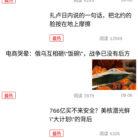
最热
阅读
6143
扎卢日内说的一句话，把北约的
脸按在地上摩擦
最热
阅读
12569
电商哭晕：俄乌互相砸\"饭碗\"，战争已没有后方
08-06
最热
阅读
3979
766亿买不来安全？美核潜光鲜
\"大计划\"的背后
最热
阅读
6326