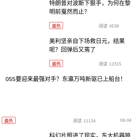
特朗普对波斯下狠手，为何在黎
明前戛然而止？
最热
阅读
4538
美利坚亲自下场救日元，结果
呢？回弹后又蔫了
最热
阅读
12315
055要迎来最强对手？东瀛万吨新驱已上船台！
08-04
最热
阅读
11134
科幻片照进了现实，东大机器狼