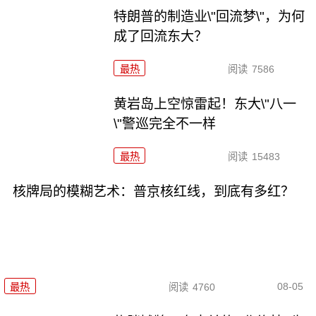
特朗普的制造业\"回流梦\"，为何
成了回流东大？
最热
阅读
7586
黄岩岛上空惊雷起！东大\"八一
\"警巡完全不一样
最热
阅读
15483
核牌局的模糊艺术：普京核红线，到底有多红？
08-05
最热
阅读
4760