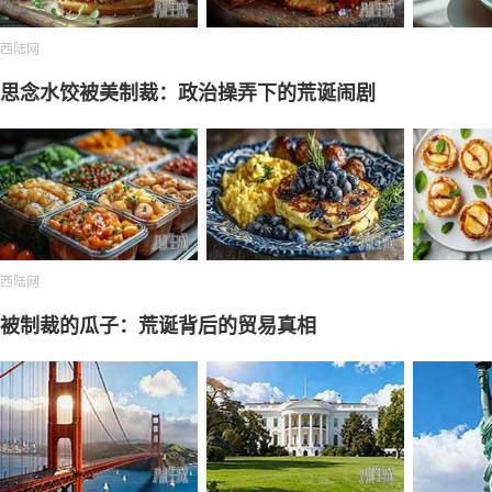
西陆网
思念水饺被美制裁：政治操弄下的荒诞闹剧
西陆网
被制裁的瓜子：荒诞背后的贸易真相