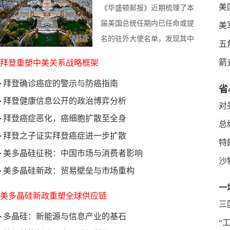
美
《华盛顿邮报》近期梳理了本
届美国总统任期内已任命或提
美
名的驻外大使名单，发现其中
五
绝大多数要么是助选的“金
箭
拜登重塑中美关系战略框架
主”，要么是政治方面的&l
[详
拜登确诊癌症的警示与防癌指南
细]
省
拜登健康信息公开的政治博弈分析
了
对
拜登癌症恶化，癌细胞扩散至全身
总
拜登之子证实拜登癌症进一步扩散
特
美多晶硅征税：中国市场与消费者影响
沙
美多晶硅新政：贸易壁垒与市场重构
一
美多晶硅新政重塑全球供应链
三
多晶硅：新能源与信息产业的基石
“