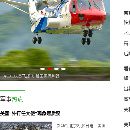
普
铁
水
高
后
看
“武德”快速精进！反舰导弹迈入新阶段
“大块头
加
出
军事
热点
高
美
美国“外行任大使”现象惹质疑
美
新华社北京8月9日电 美国