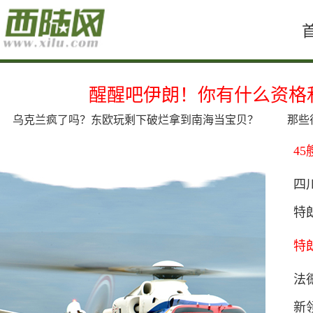
醒醒吧伊朗！你有什么资格
乌克兰疯了吗？东欧玩剩下破烂拿到南海当宝贝？
那些
4
声
四
了
特
脸
特
法
新