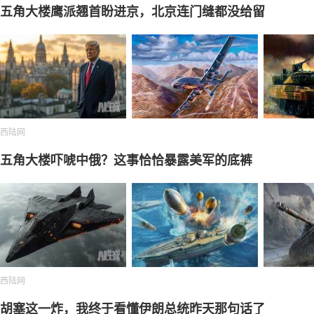
五角大楼鹰派翘首盼进京，北京连门缝都没给留
西陆网
五角大楼吓唬中俄？这事恰恰暴露美军的底裤
西陆网
胡塞这一炸，我终于看懂伊朗总统昨天那句话了