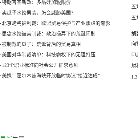
特朗普签新政：多晶硅加税限价
五
卖瓜子水饺男装，怎会威胁美国？
五
北京烤鸭被制裁：欧盟贸易保护与产业焦虑的缩影
思念水饺被美制裁：政治操弄下的荒诞闹剧
胡
向
被制裁的瓜子：荒诞背后的贸易真相
美国对华制裁清单：科技霸权下的无理打压
印
123个职业标准向社会公开征求意见
射
美媒：霍尔木兹海峡开放临时协议“接近达成”
1