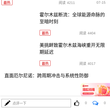
07-15
最热
阅读
4211
霍尔木兹断流：全球能源命脉的
至暗时刻
最热
阅读
4404
美挑衅致霍尔木兹海峡重开无限
期延迟
最热
阅读
4017
直面厄尔尼诺：跨周期冲击与系统性防御
0
0
点评一下
07-14
最热
阅读
4923