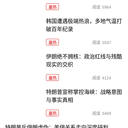
最热
阅读
5964
韩国遭遇极端热浪，多地气温打
破百年纪录
最热
阅读
3547
伊朗绝不拥核：政治红线与残酷
现实的交织
最热
阅读
4124
特朗普宣称掌控海峡：战略意图
与事实真相
最热
阅读
3469
特朗普斥伊朗虚伪：美伊关系走向深度研判