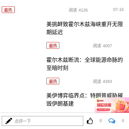
07-15
最热
阅读
4126
美挑衅致霍尔木兹海峡重开无限
期延迟
最热
阅读
4007
霍尔木兹断流：全球能源命脉的
至暗时刻
最热
阅读
4393
美伊博弈临界点：特朗普威胁摧
毁伊朗基建
最热
阅读
4199
0
0
点评一下