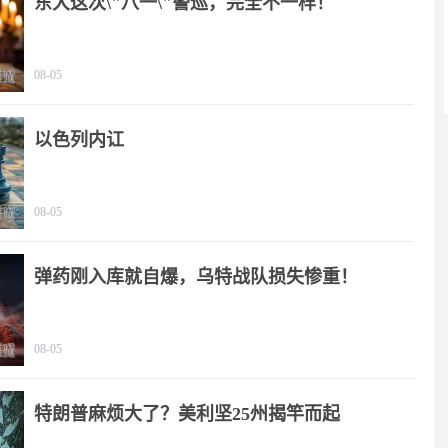
东大这次\"八一\"警巡，完全不一样！
08-05
以色列内讧
08-05
弹药刚入库就自爆，乌特战队损失惨重！
08-05
特朗普麻烦大了？美利坚25州揭竿而起