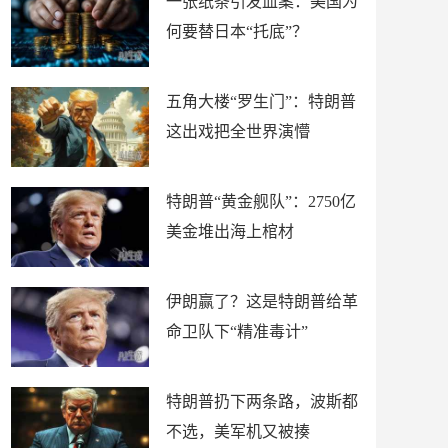
一张纸条引发血案：美国为
何要替日本“托底”？
五角大楼“罗生门”：特朗普
这出戏把全世界演懵
特朗普“黄金舰队”：2750亿
美金堆出海上棺材
伊朗赢了？这是特朗普给革
命卫队下“精准毒计”
特朗普扔下两条路，波斯都
不选，美军机又被揍