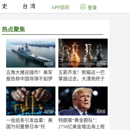
历史
台湾
APP访问
登录
热点聚焦
五角大楼这操作！美军
五箭齐发！熊猫这一巴
报告称中国导弹不如伊
掌扇过去，大漂亮终于
朗？
知疼
一张纸条引发血案：美
特朗普“黄金舰队”：
国为何要替日本“托
2750亿美金堆出海上棺