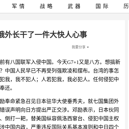
军情
战略
武器
国际
俄外长干了一件大快人心事
我要分享
前有八国联军入侵中国。今天G7+1又是八方。想搞新
？中国人民早已不再受列强欺凌和摆布。台湾的事怎
不犯我，我不犯人；人若犯我，我必犯人。任何侵犯中
奉还。
邓励奉命紧急召见日本驻华大使垂秀夫，就七国集团外
错误声明向日方提出严正交涉。邓励表示，日本伙同
、倒打一耙，替美国纵容佩洛西窜台、侵犯中国主权
涉中国内政，严重违反国际关系基本准则和中日四个