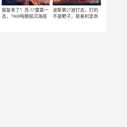
报复来了！苏-57雷霆一
波斯第27波打击，打的
击，7000吨粮船沉海底
不是靶子，是美利坚命
门