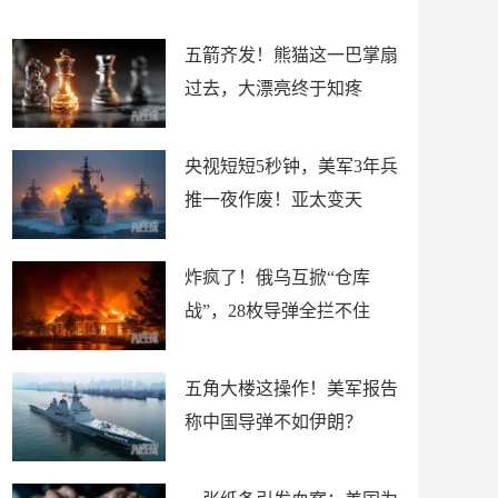
底”？
材
五箭齐发！熊猫这一巴掌扇
过去，大漂亮终于知疼
央视短短5秒钟，美军3年兵
推一夜作废！亚太变天
炸疯了！俄乌互掀“仓库
战”，28枚导弹全拦不住
五角大楼这操作！美军报告
称中国导弹不如伊朗？