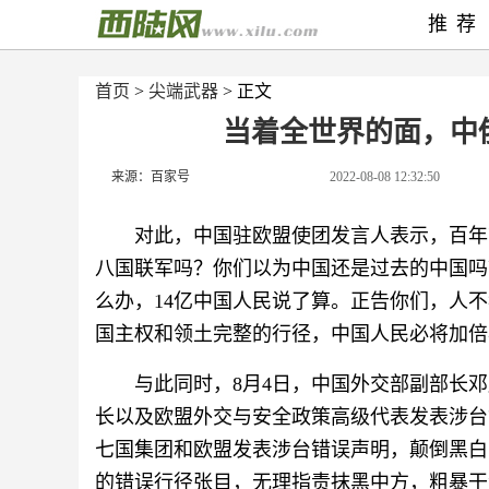
推荐
首页
>
尖端武器
> 正文
当着全世界的面，中
来源：百家号
2022-08-08 12:32:50
对此，中国驻欧盟使团发言人表示，百年
八国联军吗？你们以为中国还是过去的中国吗
么办，14亿中国人民说了算。正告你们，人
国主权和领土完整的行径，中国人民必将加倍
与此同时，8月4日，中国外交部副部长
长以及欧盟外交与安全政策高级代表发表涉台
七国集团和欧盟发表涉台错误声明，颠倒黑白
的错误行径张目，无理指责抹黑中方，粗暴干