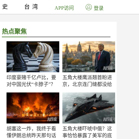
历史
台湾
APP访问
登录
热点聚焦
印度豪赌千亿卢比，要
五角大楼鹰派翘首盼进
对中国光伏“卡脖子”？
京，北京连门缝都没给
留
胡塞这一炸，我终于看
五角大楼吓唬中俄？这
懂伊朗总统昨天那句话
事恰恰暴露了美军的底