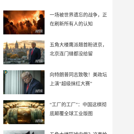
了
裤
一场被世界遗忘的战争，正
在刷新所有人的认知
五角大楼鹰派翘首盼进京，
北京连门缝都没给留
向特朗普同志致敬！美政坛
上演“超级抹红大赛”
“工厂的工厂”：中国这棋彻
底颠覆全球工业版图