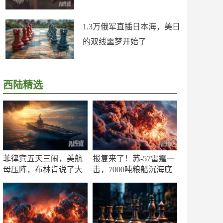
1.3万俄军直插日本海，美日
的双线噩梦开始了
西陆精选
菲律宾五天三闹，美航
报复来了！苏-57雷霆一
母压阵，布林肯说了大
击，7000吨粮船沉海底
实话