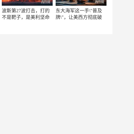
波斯第27波打击，打的
东大海军这一手\"普及
不是靶子，是美利坚命
牌\"，让美西方彻底破
门
防！