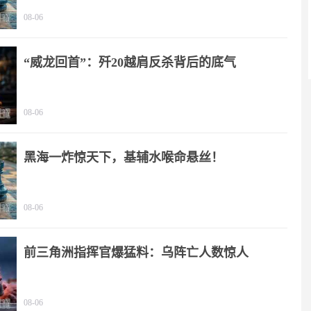
08-06
“威龙回首”：歼20越肩反杀背后的底气
08-06
黑海一炸惊天下，基辅水喉命悬丝！
08-06
前三角洲指挥官爆猛料：乌阵亡人数惊人
08-06