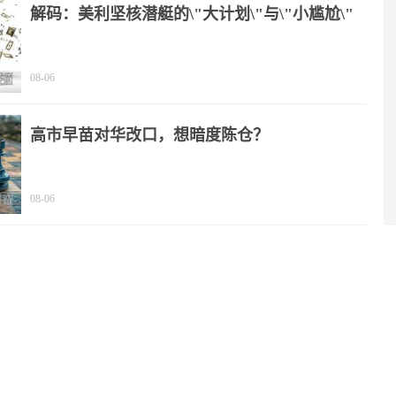
解码：美利坚核潜艇的\"大计划\"与\"小尴尬\"
08-06
高市早苗对华改口，想暗度陈仓？
08-06
暴风来袭，这局不能输，想赢一定要和中国联手
08-05
解放军镜头颠覆太平洋！美军最后安全区没了