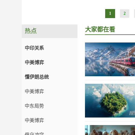
1
2
大家都在看
热点
中印关系
中美博弈
懂伊朗总统
中美博弈
中东局势
中美博弈
俄乌冲突