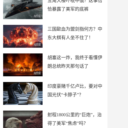
五角大楼吓唬中俄？这事恰
恰暴露了美军的底裤
三国歃血为盟剑指何方？中
东大棋有人坐不住了！
胡塞这一炸，我终于看懂伊
朗总统昨天那句话了
印度豪赌千亿卢比，要对中
国光伏“卡脖子”？
射程1800公里的“巨炮”，治
得了美军“焦虑”吗？