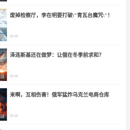
废掉检察厅，李在明要打破\"青瓦台魔咒\"！
08-06
泽连斯基还在做梦：让俄在冬季前求和？
08-06
来啊，互相伤害！俄军猛炸乌克兰电商仓库
08-06