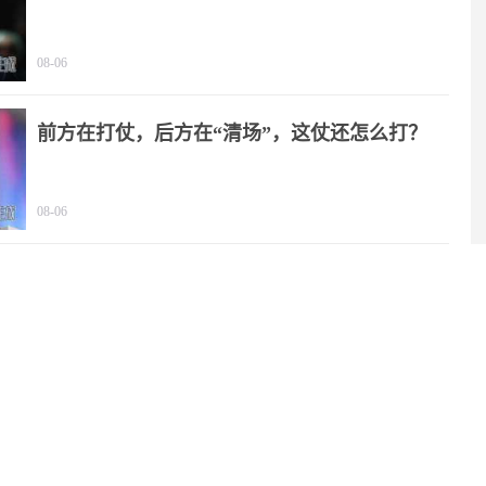
08-06
前方在打仗，后方在“清场”，这仗还怎么打？
08-06
弹药刚入库就自爆，乌特战队损失惨重！
08-05
歼-15T出击，F-15J看不见就挨打了！