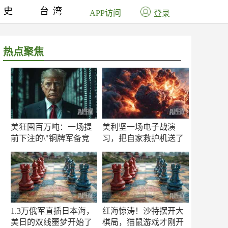
历史
台湾
APP访问
登录
热点聚焦
美狂囤百万吨：一场提
美利坚一场电子战演
前下注的\"铜牌军备竞
习，把自家救护机送了
赛\"
命！
1.3万俄军直插日本海，
红海惊涛！沙特摆开大
美日的双线噩梦开始了
棋局，猫鼠游戏才刚开