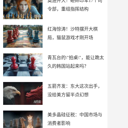
莫迪开大！砸碎印军17个司
令部，重组指挥结构
红海惊涛！沙特摆开大棋
局，猫鼠游戏才刚开场
青瓦台的\"拍桌\"，能让跪太
久的韩国站起来吗？
五箭齐发：东大这次出手，
没给美方留半点幻想
美多晶硅征税：中国市场与
消费者影响