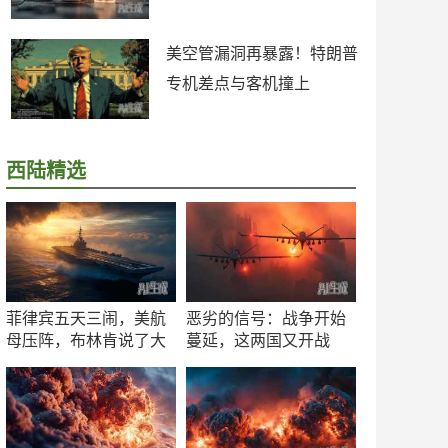
美空管漏洞再暴露！特朗普
专机差点与客机撞上
西陆精选
菲律宾五天三闹，美航
恶劣的信号：战争开始
母压阵，布林肯说了大
蔓延，这两国又开战
实话
了！