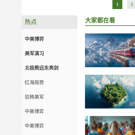
1
2
大家都在看
热点
中美博弈
美军演习
北极熊远东亮剑
红海局势
驻韩美军
中美博弈
中美博弈