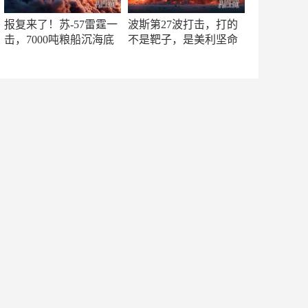
报复来了！苏-57雷霆一
波斯第27波打击，打的
击，7000吨粮船沉海底
不是靶子，是美利坚命
门