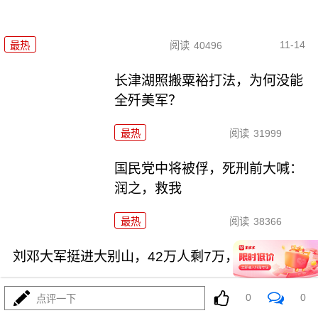
11-14
最热
阅读
40496
长津湖照搬粟裕打法，为何没能
全歼美军？
最热
阅读
31999
国民党中将被俘，死刑前大喊：
润之，救我
最热
阅读
38366
刘邓大军挺进大别山，42万人剩7万，哪去了
0
0
点评一下