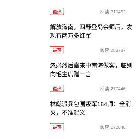
最热
阅读
310452
解放海南，四野登岛会师后，发
现有两万多红军
最热
阅读
283787
忽必烈后裔来中南海做客，临别
向毛主席赠一言
最热
阅读
277446
林彪派兵包围叛军184师：全消
灭，不准起义
最热
阅读
272048