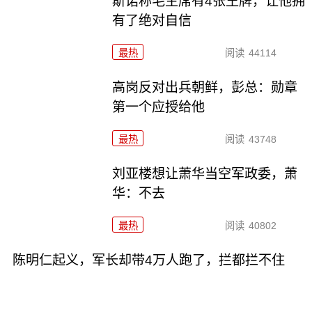
斯诺称毛主席有4张王牌，让他拥
有了绝对自信
最热
阅读
44114
高岗反对出兵朝鲜，彭总：勋章
第一个应授给他
最热
阅读
43748
刘亚楼想让萧华当空军政委，萧
华：不去
最热
阅读
40802
陈明仁起义，军长却带4万人跑了，拦都拦不住