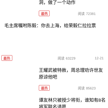
洞，做了一个动作
最热
阅读
72381
毛主席嘱咐陈毅：你去上海，给荣毅仁拉拉票
12-21
最热
阅读
63229
王耀武被特赦，周总理劝许世友
原谅他吧
最热
阅读
85623
谭友林只被授少将衔，谁知有8名
将军联名请愿