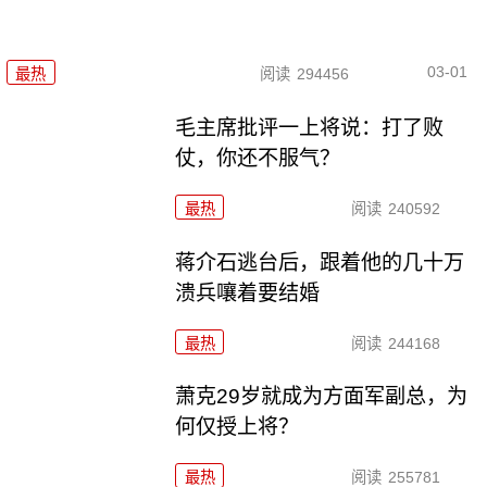
03-01
最热
阅读
294456
毛主席批评一上将说：打了败
仗，你还不服气？
最热
阅读
240592
蒋介石逃台后，跟着他的几十万
溃兵嚷着要结婚
最热
阅读
244168
萧克29岁就成为方面军副总，为
何仅授上将？
最热
阅读
255781