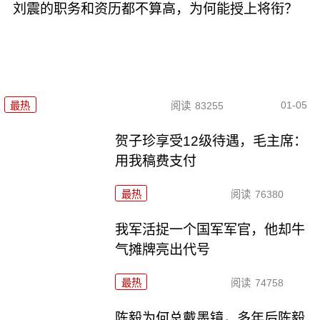
刘震的职务和资历都不算高，为何能授上将衔？
01-05
最热
阅读
83255
贺子珍享受12级待遇，毛主席：
用我稿费支付
最热
阅读
76380
我军活捉一个国军军官，他却牛
气摊牌亮出代号
最热
阅读
74758
陈毅为何总戴墨镜，多年后陈毅