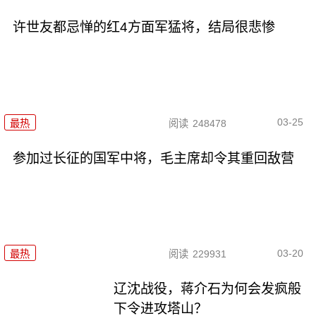
许世友都忌惮的红4方面军猛将，结局很悲惨
03-25
最热
阅读
248478
参加过长征的国军中将，毛主席却令其重回敌营
03-20
最热
阅读
229931
辽沈战役，蒋介石为何会发疯般
下令进攻塔山？