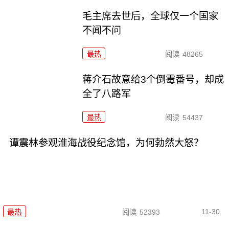
毛主席去世后，全球仅一个国家
不闻不问
最热
阅读
48265
蒋介石故意给3个倒霉番号，却成
全了八路军
最热
阅读
54437
谭震林参观淮海战役纪念馆，为何勃然大怒？
11-30
最热
阅读
52393