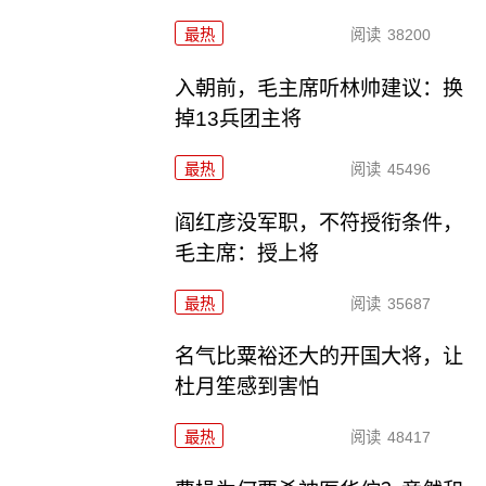
最热
阅读
38200
入朝前，毛主席听林帅建议：换
掉13兵团主将
最热
阅读
45496
阎红彦没军职，不符授衔条件，
毛主席：授上将
最热
阅读
35687
名气比粟裕还大的开国大将，让
杜月笙感到害怕
最热
阅读
48417