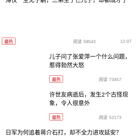
溥仪一生无子嗣，三弟生了仨儿子，却都成才了
12-07
最热
阅读
58543
儿子问了张爱萍一个什么问题，
惹得勃然大怒
最热
阅读
73457
许世友病逝后，发生2个古怪现
象，令人很意外
最热
阅读
52173
日军为何追着蒋介石打，却不全力进攻延安？