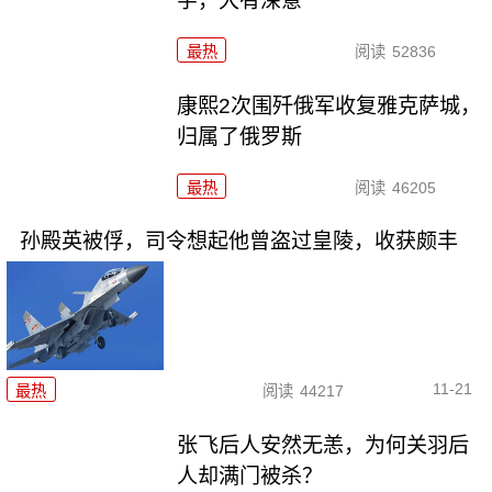
字，大有深意
最热
阅读
52836
康熙2次围歼俄军收复雅克萨城，
归属了俄罗斯
最热
阅读
46205
孙殿英被俘，司令想起他曾盗过皇陵，收获颇丰
11-21
最热
阅读
44217
张飞后人安然无恙，为何关羽后
人却满门被杀？