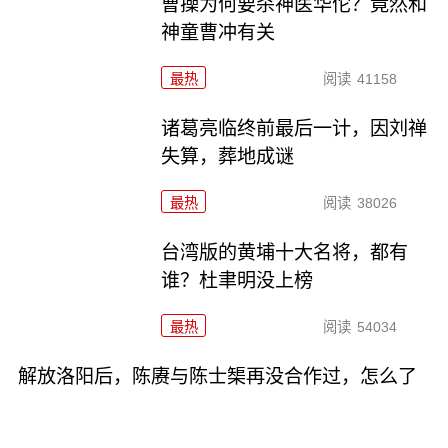
曹操为何要杀神医华佗？竟然和
神童曹冲有关
最热
阅读
41158
诸葛亮临终前最后一计，因刘禅
失算，葬地成谜
最热
阅读
38026
台湾版的黄埔十大名将，都有
谁？杜聿明没上榜
最热
阅读
54034
解放洛阳后，陈赓与陈士榘再没合作过，怎么了