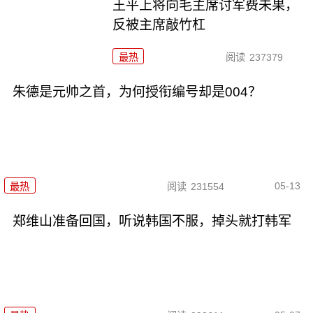
王平上将向毛主席讨军费未果，
反被主席敲竹杠
最热
阅读
237379
朱德是元帅之首，为何授衔编号却是004？
05-13
最热
阅读
231554
郑维山准备回国，听说韩国不服，掉头就打韩军