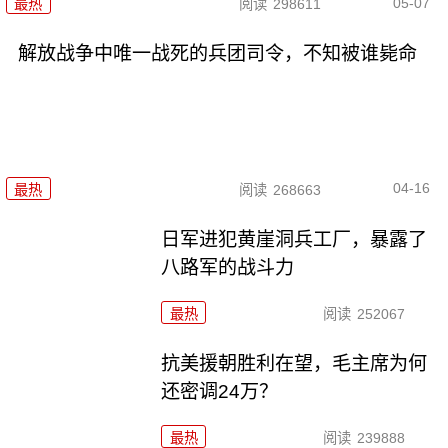
05-07
最热
阅读
298611
解放战争中唯一战死的兵团司令，不知被谁毙命
04-16
最热
阅读
268663
日军进犯黄崖洞兵工厂，暴露了
八路军的战斗力
最热
阅读
252067
抗美援朝胜利在望，毛主席为何
还密调24万？
最热
阅读
239888