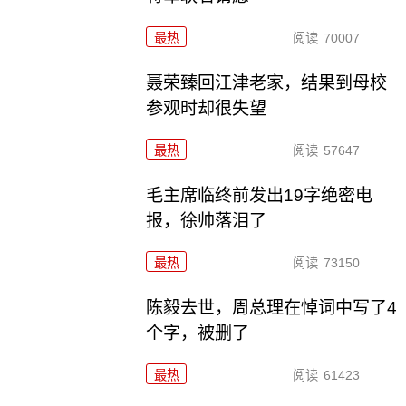
最热
阅读
70007
聂荣臻回江津老家，结果到母校
参观时却很失望
最热
阅读
57647
毛主席临终前发出19字绝密电
报，徐帅落泪了
最热
阅读
73150
陈毅去世，周总理在悼词中写了4
个字，被删了
最热
阅读
61423