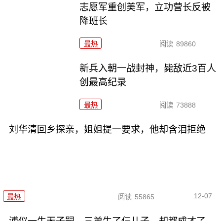
志愿军重创美军，立功营长反被
降班长
最热
阅读
89860
新兵入朝一战封神，毙敌近3百人
创最高纪录
最热
阅读
73888
刘华清回乡探亲，姐姐提一要求，他却含泪拒绝
12-07
最热
阅读
55865