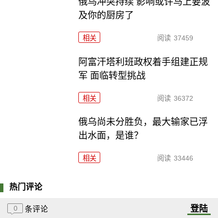
俄乌冲突持续 影响或许马上要波
及你的厨房了
相关
阅读
37459
阿富汗塔利班政权着手组建正规
军 面临转型挑战
相关
阅读
36372
俄乌尚未分胜负，最大输家已浮
出水面，是谁？
相关
阅读
33446
热门评论
登陆
0
条评论