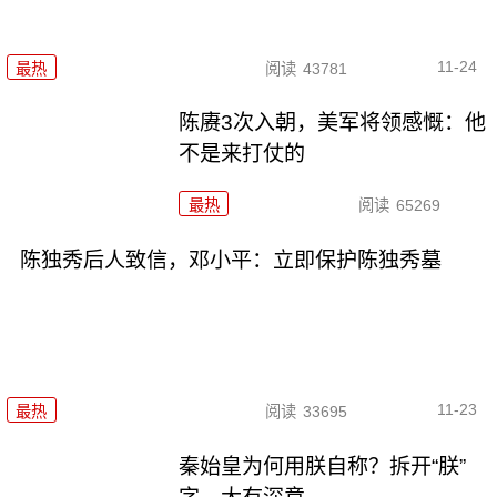
11-24
最热
阅读
43781
陈赓3次入朝，美军将领感慨：他
不是来打仗的
最热
阅读
65269
陈独秀后人致信，邓小平：立即保护陈独秀墓
11-23
最热
阅读
33695
秦始皇为何用朕自称？拆开“朕”