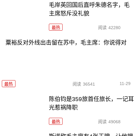
毛岸英回国后直呼朱德名字，毛
主席怒斥没礼貌
最热
阅读
42280
粟裕反对外线出击留在苏中，毛主席：你说得对
11-29
最热
阅读
36541
陈伯钧是359旅首任旅长，一记耳
光惹祸降职
最热
阅读
49068