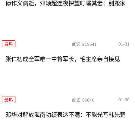
傅作义病逝，邓颖超连夜探望叮嘱其妻：别搬家
01-31
最热
阅读
219541
张仁初成全军唯一中将军长，毛主席亲自接见
01-30
最热
阅读
96646
邓华对解放海南功绩表达不满：不能光写韩先楚