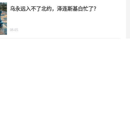
乌永远入不了北约，泽连斯基白忙了？
08-05
特朗普一句“珍珠港除外”，撕开美霸权遮羞布
08-05
里海一声巨响，差点把两场战争炸成一锅粥！
08-05
731！特高课还魂！高市早苗两把火烧日本国运