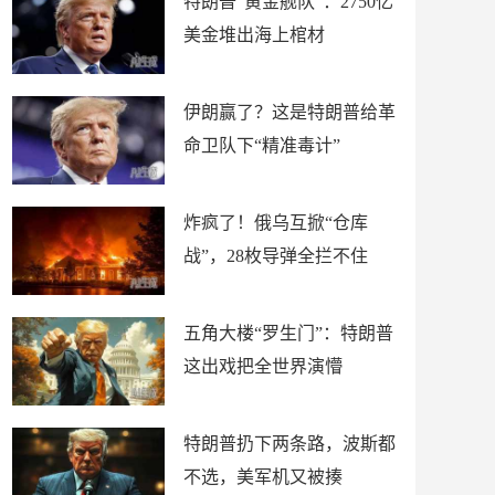
特朗普“黄金舰队”：2750亿
美金堆出海上棺材
伊朗赢了？这是特朗普给革
命卫队下“精准毒计”
炸疯了！俄乌互掀“仓库
战”，28枚导弹全拦不住
五角大楼“罗生门”：特朗普
这出戏把全世界演懵
特朗普扔下两条路，波斯都
不选，美军机又被揍