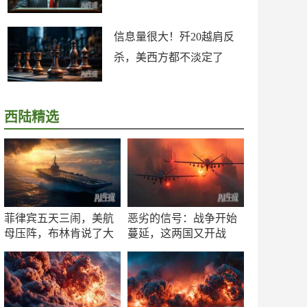
信息量很大！歼20越肩反
杀，美西方都不淡定了
西陆精选
菲律宾五天三闹，美航
恶劣的信号：战争开始
母压阵，布林肯说了大
蔓延，这两国又开战
实话
了！