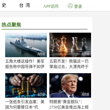
历史
台湾
APP访问
登录
热点聚焦
五角大楼这操作！美军
五箭齐发！熊猫这一巴
报告称中国导弹不如伊
掌扇过去，大漂亮终于
朗？
知疼
一张纸条引发血案：美
特朗普“黄金舰队”：
国为何要替日本“托
2750亿美金堆出海上棺