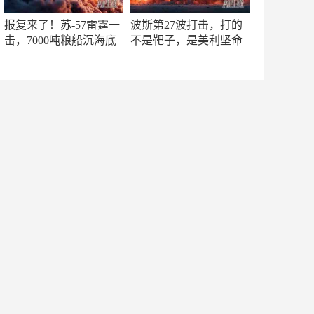
报复来了！苏-57雷霆一
波斯第27波打击，打的
击，7000吨粮船沉海底
不是靶子，是美利坚命
门