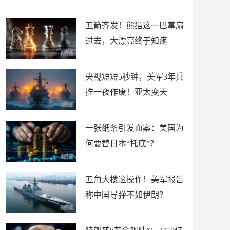
底”？
材
五箭齐发！熊猫这一巴掌扇
过去，大漂亮终于知疼
央视短短5秒钟，美军3年兵
推一夜作废！亚太变天
一张纸条引发血案：美国为
何要替日本“托底”？
五角大楼这操作！美军报告
称中国导弹不如伊朗？