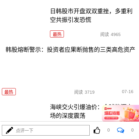
日韩股市开盘双双重挫，多重利
空共振引发恐慌
最热
阅读
4965
韩股熔断警示：投资者应果断抛售的三类高危资产
07-16
最热
阅读
3719
海峡交火引爆油价：全球能源市
场的深度震荡
0
0
最热
阅读
4981
点评一下