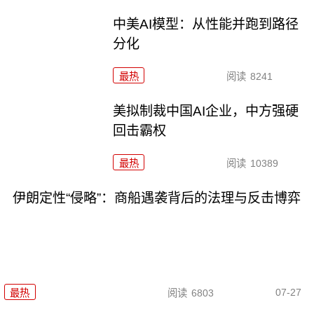
中美AI模型：从性能并跑到路径
分化
最热
阅读
8241
美拟制裁中国AI企业，中方强硬
回击霸权
最热
阅读
10389
伊朗定性“侵略”：商船遇袭背后的法理与反击博弈
07-27
最热
阅读
6803