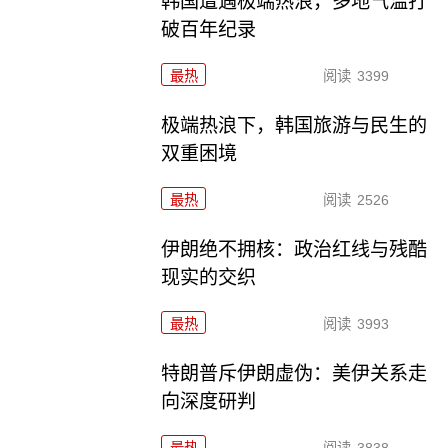
韩国遭遇极端热浪，多地气温打
破百年纪录
最热
阅读
3399
极端热浪下，韩国旅游与民生的
双重困境
最热
阅读
2526
伊朗绝不拥核：政治红线与残酷
现实的交织
最热
阅读
3993
特朗普斥伊朗虚伪：美伊关系走
向深度研判
最热
阅读
3838