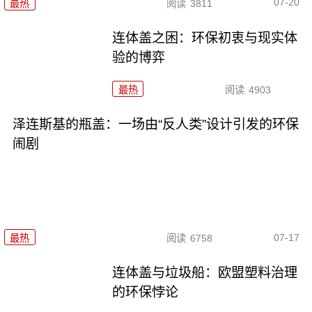
07-20
最热
阅读
3811
连体盖之困：环保初衷与现实体
验的博弈
最热
阅读
4903
泽连斯基的瓶盖：一场由“反人类”设计引发的环保
闹剧
07-17
最热
阅读
6758
连体盖与垃圾船：欧盟塑料治理
的环保悖论