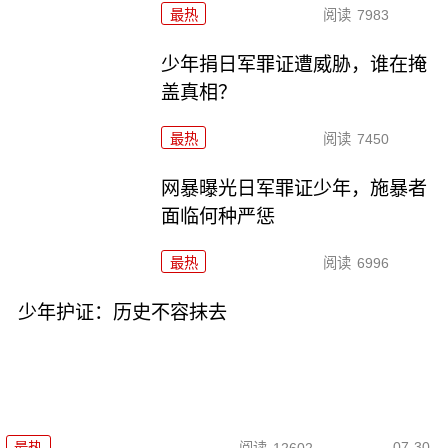
最热
阅读
7983
少年捐日军罪证遭威胁，谁在掩
盖真相？
最热
阅读
7450
网暴曝光日军罪证少年，施暴者
面临何种严惩
最热
阅读
6996
少年护证：历史不容抹去
07-30