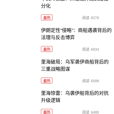
分化
最热
阅读
8278
伊朗定性“侵略”：商船遇袭背后的
法理与反击博弈
最热
阅读
6834
里海破局：乌军袭伊商船背后的
三重战略图谋
最热
阅读
6588
里海惊雷：乌袭伊船背后的对抗
升级逻辑
最热
阅读
6480