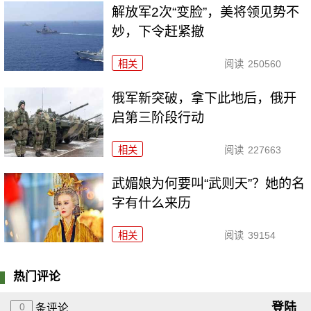
解放军2次“变脸”，美将领见势不
妙，下令赶紧撤
相关
阅读
250560
俄军新突破，拿下此地后，俄开
启第三阶段行动
相关
阅读
227663
武媚娘为何要叫“武则天”？她的名
字有什么来历
相关
阅读
39154
热门评论
登陆
0
条评论