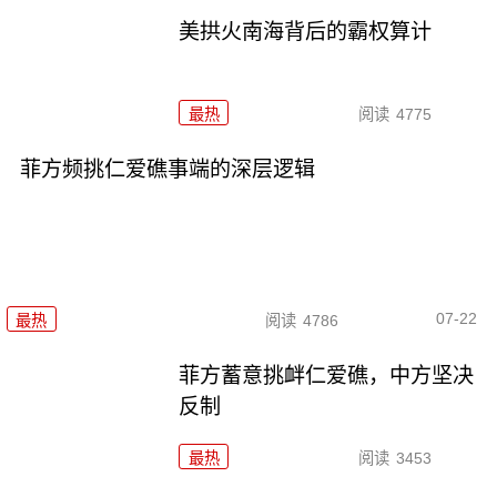
美拱火南海背后的霸权算计
最热
阅读
4775
菲方频挑仁爱礁事端的深层逻辑
07-22
最热
阅读
4786
菲方蓄意挑衅仁爱礁，中方坚决
反制
最热
阅读
3453