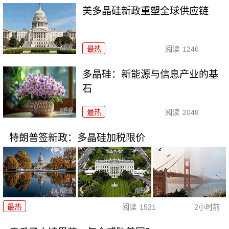
美多晶硅新政重塑全球供应链
最热
阅读
1246
多晶硅：新能源与信息产业的基
石
最热
阅读
2048
特朗普签新政：多晶硅加税限价
最热
阅读
1521
2小时前