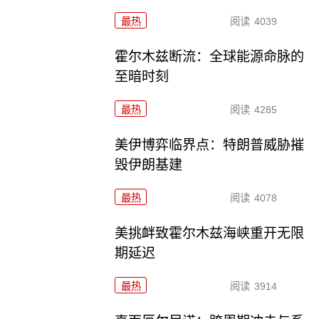
最热
阅读
4039
霍尔木兹断流：全球能源命脉的
至暗时刻
最热
阅读
4285
美伊博弈临界点：特朗普威胁摧
毁伊朗基建
最热
阅读
4078
美挑衅致霍尔木兹海峡重开无限
期延迟
最热
阅读
3914