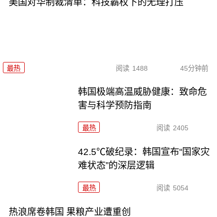
美国对华制裁清单：科技霸权下的无理打压
最热
阅读
1488
45分钟前
韩国极端高温威胁健康：致命危
害与科学预防指南
最热
阅读
2405
42.5℃破纪录：韩国宣布“国家灾
难状态”的深层逻辑
最热
阅读
5054
热浪席卷韩国 果粮产业遭重创