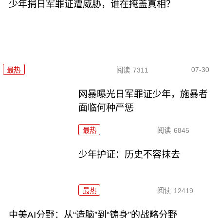
少年捐日军罪证遭威胁，谁在掩盖真相？
07-30
最热
阅读
7311
网暴曝光日军罪证少年，施暴者
面临何种严惩
最热
阅读
6845
少年护证：历史不容抹去
最热
阅读
12419
中美AI分野：从“造脑”到“铸身”的战略分野