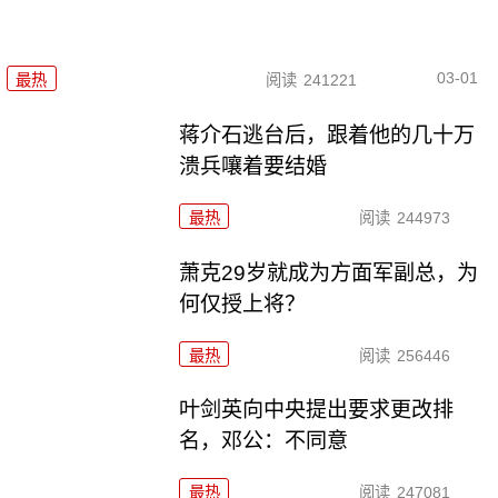
03-01
最热
阅读
241221
蒋介石逃台后，跟着他的几十万
溃兵嚷着要结婚
最热
阅读
244973
萧克29岁就成为方面军副总，为
何仅授上将？
最热
阅读
256446
叶剑英向中央提出要求更改排
名，邓公：不同意
最热
阅读
247081