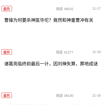
11-17
最热
阅读
48532
曹操为何要杀神医华佗？竟然和神童曹冲有关
11-16
最热
阅读
41277
诸葛亮临终前最后一计，因刘禅失算，葬地成谜
11-16
最热
阅读
38140