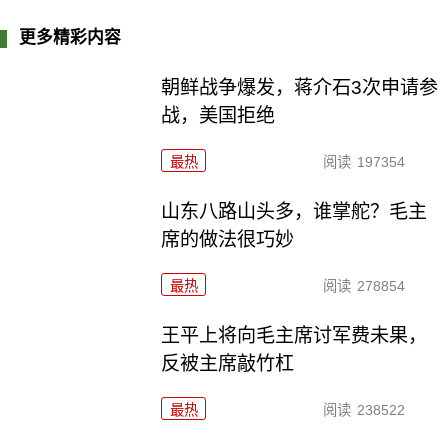
更多精彩内容
朝鲜战争爆发，蒋介石3次申请参
战，美国拒绝
最热
阅读
197354
山东八路山头多，谁掌舵？毛主
席的做法很巧妙
最热
阅读
278854
王平上将向毛主席讨军费未果，
反被主席敲竹杠
最热
阅读
238522