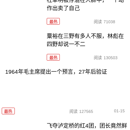
杜聿明被俘混在人群中，一个动
作出卖了自己
最热
阅读
71038
粟裕在三野有多人不服，林彪在
四野却说一不二
最热
阅读
130503
1964年毛主席提出一个预言，27年后验证
01-15
最热
阅读
127565
飞夺泸定桥的红4团，团长竟然鲜