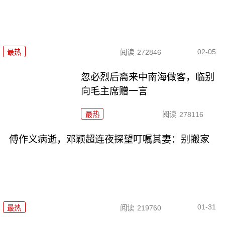
02-05
最热
阅读
272846
忽必烈后裔来中南海做客，临别
向毛主席赠一言
最热
阅读
278116
傅作义病逝，邓颖超连夜探望叮嘱其妻：别搬家
01-31
最热
阅读
219760