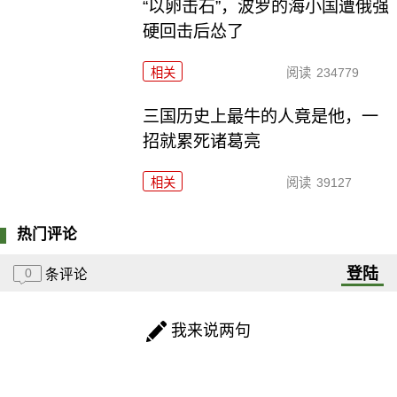
“以卵击石”，波罗的海小国遭俄强
硬回击后怂了
相关
阅读
234779
三国历史上最牛的人竟是他，一
招就累死诸葛亮
相关
阅读
39127
热门评论
登陆
0
条评论
我来说两句