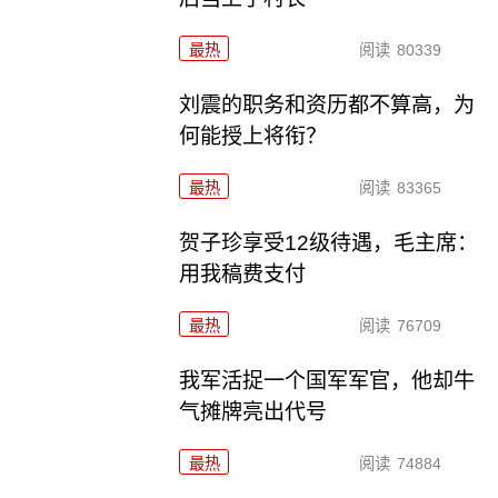
最热
阅读
80339
刘震的职务和资历都不算高，为
何能授上将衔？
最热
阅读
83365
贺子珍享受12级待遇，毛主席：
用我稿费支付
最热
阅读
76709
我军活捉一个国军军官，他却牛
气摊牌亮出代号
最热
阅读
74884