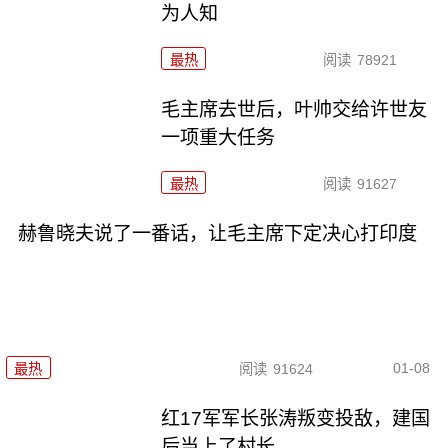
为人知
最热
阅读
78921
毛主席去世后，叶帅交给许世友
一项重大任务
最热
阅读
91627
赫鲁晓夫说了一番话，让毛主席下定决心打印度
01-08
最热
阅读
91624
红17军军长张涛叛变投敌，建国
后当上了村长