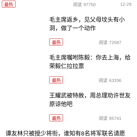
12-29
最热
阅读
97750
毛主席返乡，见父母坟头有小
洞，做了一个动作
最热
阅读
72587
毛主席嘱咐陈毅：你去上海，给
荣毅仁拉拉票
最热
阅读
63336
王耀武被特赦，周总理劝许世友
原谅他吧
最热
阅读
85741
谭友林只被授少将衔，谁知有8名将军联名请愿