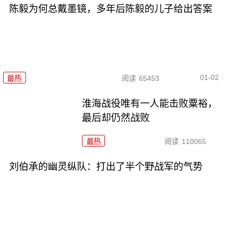
陈毅为何总戴墨镜，多年后陈毅的儿子给出答案
01-02
最热
阅读
65453
淮海战役唯有一人能击败粟裕，
最后却仍然战败
最热
阅读
110065
刘伯承的幽灵纵队：打出了半个野战军的气势