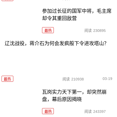
参加过长征的国军中将，毛主席
却令其重回敌营
最热
阅读
230895
辽沈战役，蒋介石为何会发疯般下令进攻塔山？
03-19
最热
阅读
210938
瓦岗实力天下第一，却突然崩
盘，幕后原因揭晓
最热
阅读
243397