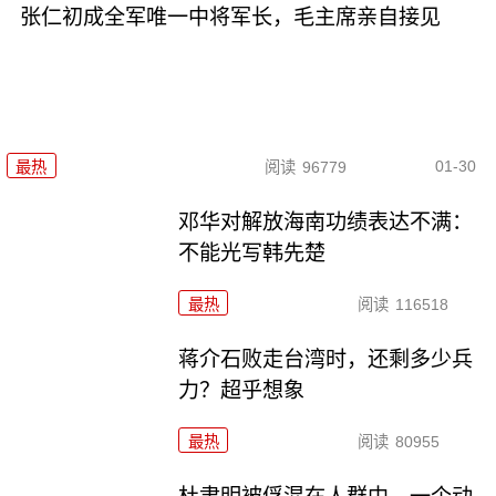
张仁初成全军唯一中将军长，毛主席亲自接见
01-30
最热
阅读
96779
邓华对解放海南功绩表达不满：
不能光写韩先楚
最热
阅读
116518
蒋介石败走台湾时，还剩多少兵
力？超乎想象
最热
阅读
80955