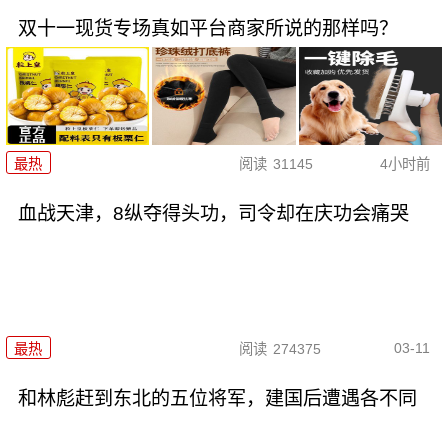
双十一现货专场真如平台商家所说的那样吗？
最热
阅读
31145
4小时前
血战天津，8纵夺得头功，司令却在庆功会痛哭
03-11
最热
阅读
274375
和林彪赶到东北的五位将军，建国后遭遇各不同