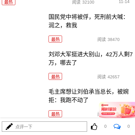
11-14
最热
阅读
32100
国民党中将被俘，死刑前大喊：
润之，救我
最热
阅读
38470
刘邓大军挺进大别山，42万人剩7
万，哪去了
最热
阅读
42657
毛主席想让刘伯承当总长，被婉
拒：我跑不动了
最热
阅读
27972
0
0
点评一下
仅存54天的中华共和国，未被任