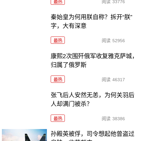
最热
阅读
33776
秦始皇为何用朕自称？拆开“朕”
字，大有深意
最热
阅读
52956
康熙2次围歼俄军收复雅克萨城，
归属了俄罗斯
最热
阅读
46317
张飞后人安然无恙，为何关羽后
人却满门被杀？
最热
阅读
38386
孙殿英被俘，司令想起他曾盗过