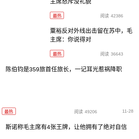
主席怒斥没礼貌
最热
阅读
42386
粟裕反对外线出击留在苏中，毛
主席：你说得对
最热
阅读
36643
陈伯钧是359旅首任旅长，一记耳光惹祸降职
11-28
最热
阅读
49206
斯诺称毛主席有4张王牌，让他拥有了绝对自信