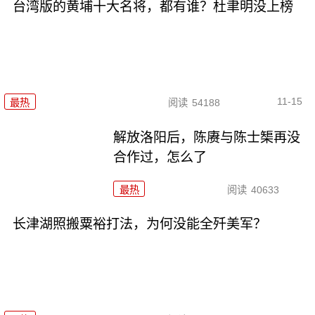
台湾版的黄埔十大名将，都有谁？杜聿明没上榜
11-15
最热
阅读
54188
解放洛阳后，陈赓与陈士榘再没
合作过，怎么了
最热
阅读
40633
长津湖照搬粟裕打法，为何没能全歼美军？