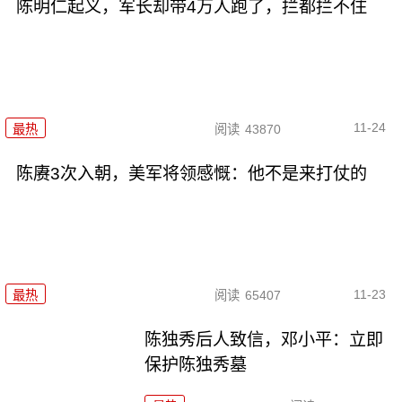
陈明仁起义，军长却带4万人跑了，拦都拦不住
11-24
最热
阅读
43870
陈赓3次入朝，美军将领感慨：他不是来打仗的
11-23
最热
阅读
65407
陈独秀后人致信，邓小平：立即
保护陈独秀墓