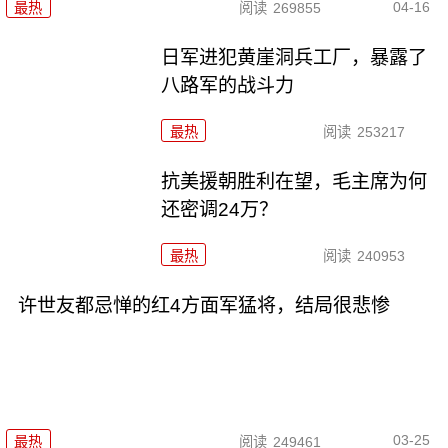
04-16
最热
阅读
269855
日军进犯黄崖洞兵工厂，暴露了
八路军的战斗力
最热
阅读
253217
抗美援朝胜利在望，毛主席为何
还密调24万？
最热
阅读
240953
许世友都忌惮的红4方面军猛将，结局很悲惨
03-25
最热
阅读
249461