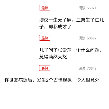
最热
阅读
55971
溥仪一生无子嗣，三弟生了仨儿
子，却都成才了
最热
阅读
58697
儿子问了张爱萍一个什么问题，
惹得勃然大怒
最热
阅读
73647
许世友病逝后，发生2个古怪现象，令人很意外