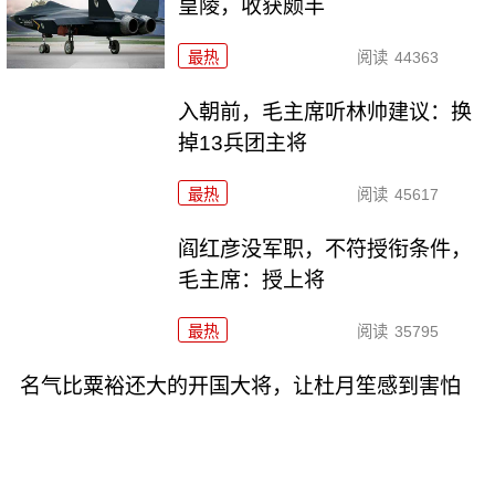
皇陵，收获颇丰
最热
阅读
44363
入朝前，毛主席听林帅建议：换
掉13兵团主将
最热
阅读
45617
阎红彦没军职，不符授衔条件，
毛主席：授上将
最热
阅读
35795
名气比粟裕还大的开国大将，让杜月笙感到害怕