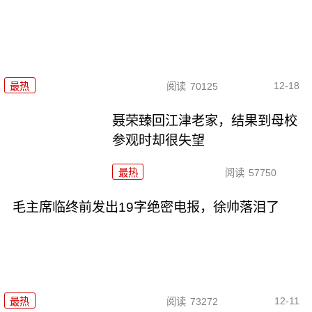
12-18
最热
阅读
70125
聂荣臻回江津老家，结果到母校
参观时却很失望
最热
阅读
57750
毛主席临终前发出19字绝密电报，徐帅落泪了
12-11
最热
阅读
73272