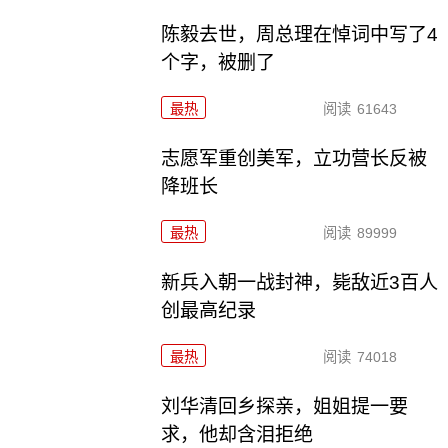
陈毅去世，周总理在悼词中写了4
个字，被删了
最热
阅读
61643
志愿军重创美军，立功营长反被
降班长
最热
阅读
89999
新兵入朝一战封神，毙敌近3百人
创最高纪录
最热
阅读
74018
刘华清回乡探亲，姐姐提一要
求，他却含泪拒绝