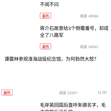
不闻不问
最热
阅读
48366
蒋介石故意给3个倒霉番号，却成
全了八路军
最热
阅读
54562
谭震林参观淮海战役纪念馆，为何勃然大怒？
11-30
最热
阅读
52507
毛岸英回国后直呼朱德名字，毛