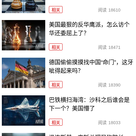
相关
阅读
18610
美国最狠的反华鹰派，怎么访个
华还委屈上了？
相关
阅读
18471
德国偷偷摸摸找中国“命门”，这牙
呲得起来吗？
相关
阅读
18390
巴铁横扫海湾：沙科之后谁会是
下一个？美国懵了
相关
阅读
18033