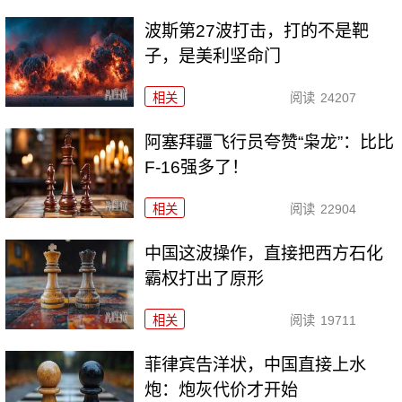
波斯第27波打击，打的不是靶
子，是美利坚命门
相关
阅读
24207
阿塞拜疆飞行员夸赞“枭龙”：比比
F-16强多了！
相关
阅读
22904
中国这波操作，直接把西方石化
霸权打出了原形
相关
阅读
19711
菲律宾告洋状，中国直接上水
炮：炮灰代价才开始