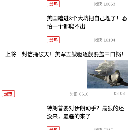
最热
阅读
10063
美国踏进3个大坑把自己埋了！恐
怕一个都爬不出
最热
阅读
16194
上将一封信捅破天！美军五艘驱逐舰要盖三口锅！
08-03
最热
阅读
6616
特朗普要对伊朗动手？最狠的还
没来，最骚的来了
最热
阅读
5217