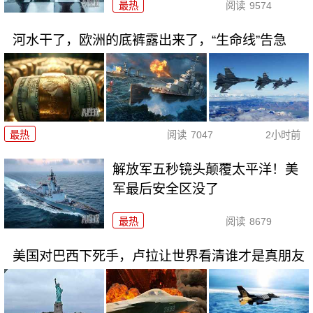
最热
阅读
9574
河水干了，欧洲的底裤露出来了，“生命线”告急
最热
阅读
7047
2小时前
解放军五秒镜头颠覆太平洋！美
军最后安全区没了
最热
阅读
8679
美国对巴西下死手，卢拉让世界看清谁才是真朋友