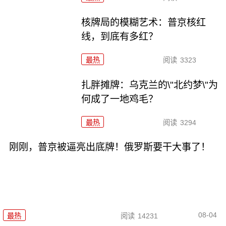
核牌局的模糊艺术：普京核红
线，到底有多红？
最热
阅读
3323
扎胖摊牌：乌克兰的\"北约梦\"为
何成了一地鸡毛？
最热
阅读
3294
刚刚，普京被逼亮出底牌！俄罗斯要干大事了！
08-04
最热
阅读
14231