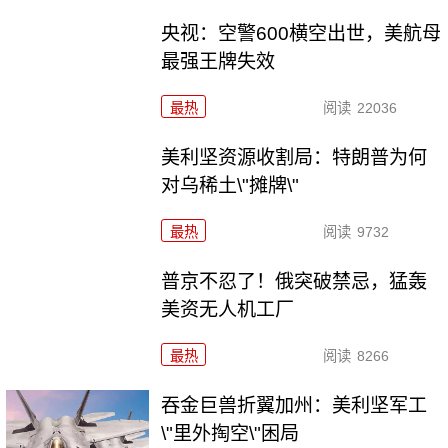
央视：空警600横空出世，美航母
最强王牌失效
最热
阅读
22036
美利坚资源收割局：特朗普为何
对乌稀土\"摊牌\"
最热
阅读
9732
普京不忍了！俄突破禁忌，猛轰
美资无人机工厂
最热
阅读
8266
吞金巨兽折翼加州：美利坚军工
\"里外掏空\"困局