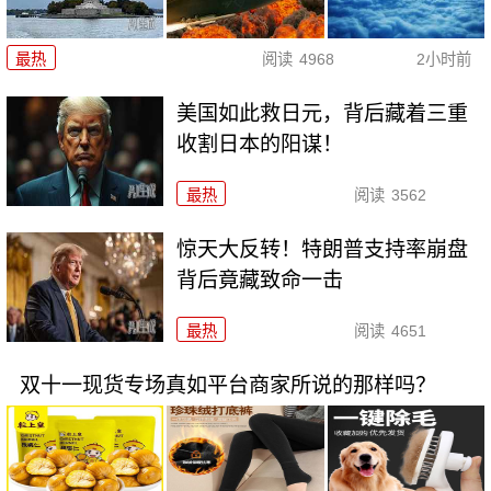
最热
阅读
4968
2小时前
美国如此救日元，背后藏着三重
收割日本的阳谋！
最热
阅读
3562
惊天大反转！特朗普支持率崩盘
背后竟藏致命一击
最热
阅读
4651
双十一现货专场真如平台商家所说的那样吗？