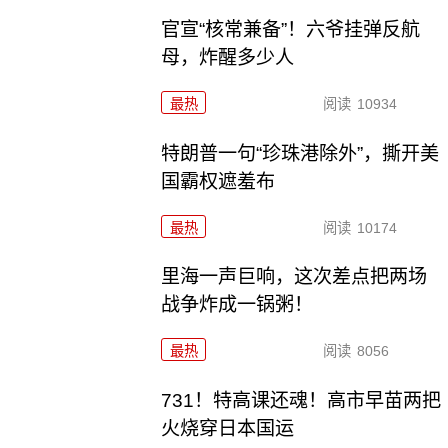
官宣“核常兼备”！六爷挂弹反航
母，炸醒多少人
最热
阅读
10934
特朗普一句“珍珠港除外”，撕开美
国霸权遮羞布
最热
阅读
10174
里海一声巨响，这次差点把两场
战争炸成一锅粥！
最热
阅读
8056
731！特高课还魂！高市早苗两把
火烧穿日本国运