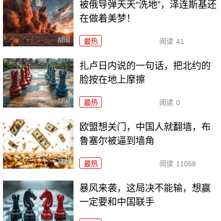
被俄导弹天天“洗地”，泽连斯基还
在做着美梦！
最热
阅读
41
扎卢日内说的一句话，把北约的
脸按在地上摩擦
最热
阅读
0
欧盟想关门，中国人就翻墙，布
鲁塞尔被逼到墙角
最热
阅读
11058
暴风来袭，这局决不能输，想赢
一定要和中国联手