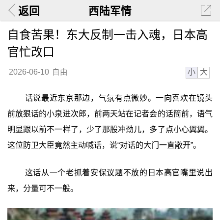
返回
西陆军情
自食苦果！东大反制一击入魂，日本高
官忙改口
小
大
2026-06-10
自由
话说最近东京那边，气氛有点微妙。一向喜欢在镜头
前放狠话的小泉进次郎，前两天站在记者会的话筒前，语气
明显跟以前不一样了，少了那股冲劲儿，多了点小心翼翼。
这位防卫大臣竟然主动喊话，说“对话的大门一直敞开”。
这话从一个老抓着安保议题不放的日本高官嘴里说出
来，分量可不一般。