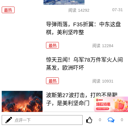
07-31
最热
阅读
14292
导弹雨落，F35折翼：中东这盘
棋，美利坚咋整
最热
阅读
12284
惊天丑闻！乌军78万件军火人间
蒸发，欧洲吓坏
最热
阅读
10931
波斯第27波打击，打的不是靶
子，是美利坚命门
最热
阅读
24207
0
0
点评一下