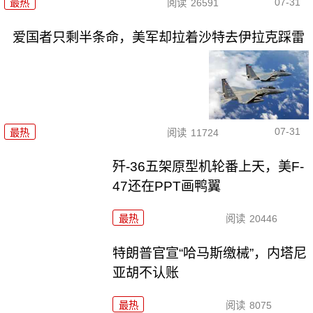
07-31
最热
阅读
26591
爱国者只剩半条命，美军却拉着沙特去伊拉克踩雷
07-31
最热
阅读
11724
歼-36五架原型机轮番上天，美F-
47还在PPT画鸭翼
最热
阅读
20446
特朗普官宣“哈马斯缴械”，内塔尼
亚胡不认账
最热
阅读
8075