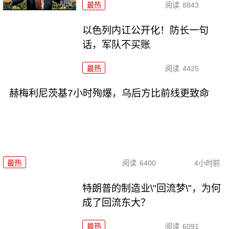
最热
阅读
8843
以色列内讧公开化！防长一句
话，军队不买账
最热
阅读
4425
赫梅利尼茨基7小时殉爆，乌后方比前线更致命
最热
阅读
6400
4小时前
特朗普的制造业\"回流梦\"，为何
成了回流东大？
最热
阅读
6091