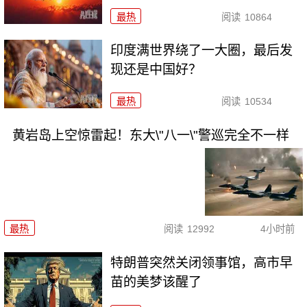
最热
阅读
10864
印度满世界绕了一大圈，最后发
现还是中国好？
最热
阅读
10534
黄岩岛上空惊雷起！东大\"八一\"警巡完全不一样
最热
阅读
12992
4小时前
特朗普突然关闭领事馆，高市早
苗的美梦该醒了