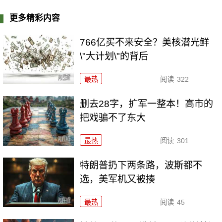
更多精彩内容
766亿买不来安全？美核潜光鲜
\"大计划\"的背后
最热
阅读
322
删去28字，扩军一整本！高市的
把戏骗不了东大
最热
阅读
301
特朗普扔下两条路，波斯都不
选，美军机又被揍
最热
阅读
45