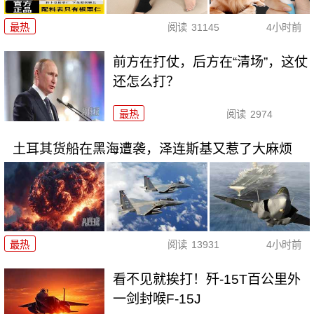
最热
阅读
31145
4小时前
前方在打仗，后方在“清场”，这仗
还怎么打？
最热
阅读
2974
土耳其货船在黑海遭袭，泽连斯基又惹了大麻烦
最热
阅读
13931
4小时前
看不见就挨打！歼-15T百公里外
一剑封喉F-15J