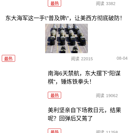
最热
阅读
3382
东大海军这一手\"普及牌\"，让美西方彻底破防！
08-04
最热
阅读
22015
南海6天禁航，东大摆下“阳谋
棋”，锤炼铁拳头！
最热
阅读
19062
美利坚亲自下场救日元，结果
呢？回弹后又蔫了
最热
阅读
11258