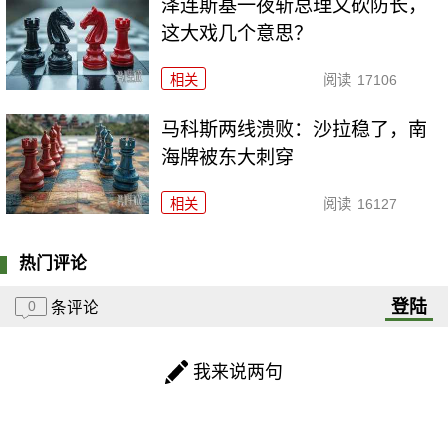
泽连斯基一夜斩总理又砍防长，
这大戏几个意思？
相关
阅读
17106
马科斯两线溃败：沙拉稳了，南
海牌被东大刺穿
相关
阅读
16127
热门评论
登陆
0
条评论
我来说两句