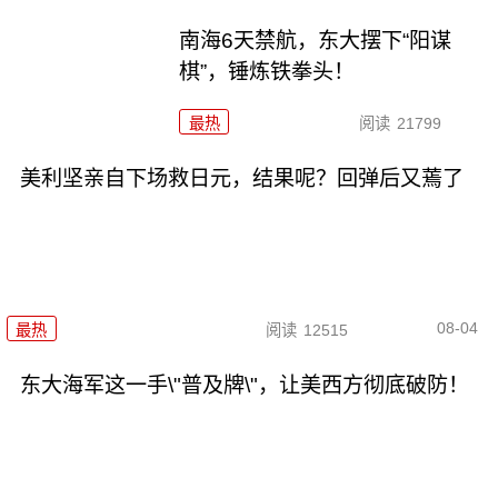
南海6天禁航，东大摆下“阳谋
棋”，锤炼铁拳头！
最热
阅读
21799
美利坚亲自下场救日元，结果呢？回弹后又蔫了
08-04
最热
阅读
12515
东大海军这一手\"普及牌\"，让美西方彻底破防！