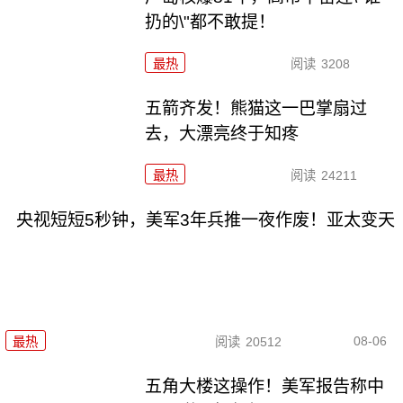
扔的\"都不敢提！
最热
阅读
3208
五箭齐发！熊猫这一巴掌扇过
去，大漂亮终于知疼
最热
阅读
24211
央视短短5秒钟，美军3年兵推一夜作废！亚太变天
08-06
最热
阅读
20512
五角大楼这操作！美军报告称中