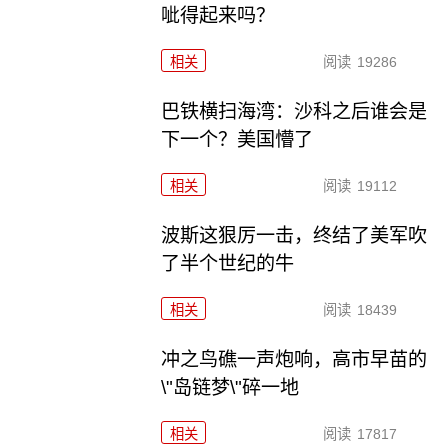
呲得起来吗？
相关
阅读
19286
巴铁横扫海湾：沙科之后谁会是
下一个？美国懵了
相关
阅读
19112
波斯这狠厉一击，终结了美军吹
了半个世纪的牛
相关
阅读
18439
冲之鸟礁一声炮响，高市早苗的
\"岛链梦\"碎一地
相关
阅读
17817