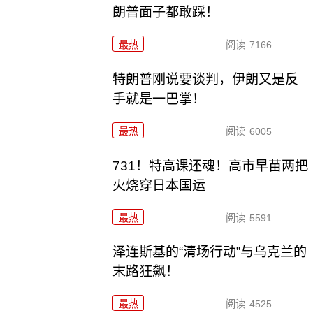
朗普面子都敢踩！
最热
阅读
7166
特朗普刚说要谈判，伊朗又是反
手就是一巴掌！
最热
阅读
6005
731！特高课还魂！高市早苗两把
火烧穿日本国运
最热
阅读
5591
泽连斯基的“清场行动”与乌克兰的
末路狂飙！
最热
阅读
4525