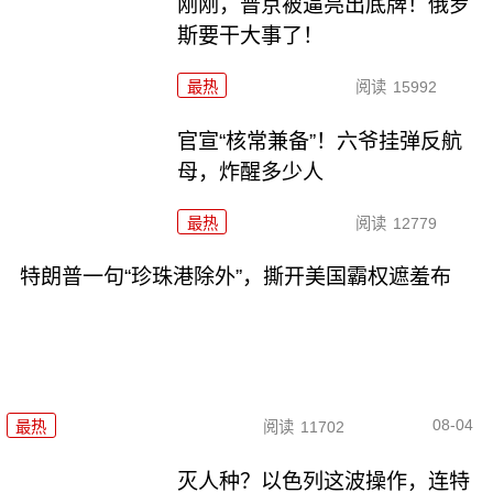
刚刚，普京被逼亮出底牌！俄罗
斯要干大事了！
最热
阅读
15992
官宣“核常兼备”！六爷挂弹反航
母，炸醒多少人
最热
阅读
12779
特朗普一句“珍珠港除外”，撕开美国霸权遮羞布
08-04
最热
阅读
11702
灭人种？以色列这波操作，连特