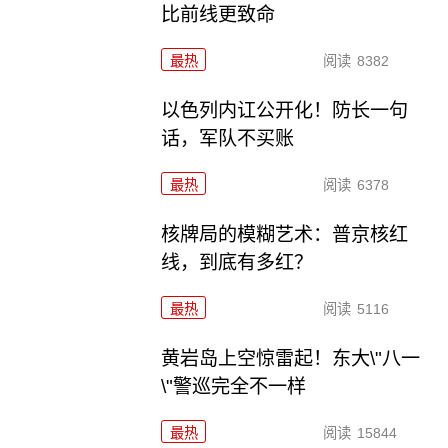
比前线更致命
最热
阅读
8382
以色列内讧公开化！防长一句
话，军队不买账
最热
阅读
6378
核牌局的模糊艺术：普京核红
线，到底有多红？
最热
阅读
5116
黄岩岛上空惊雷起！东大\"八一
\"警巡完全不一样
最热
阅读
15844