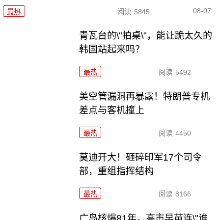
08-07
最热
阅读
5845
青瓦台的\"拍桌\"，能让跪太久的
韩国站起来吗？
最热
阅读
5492
美空管漏洞再暴露！特朗普专机
差点与客机撞上
最热
阅读
4450
莫迪开大！砸碎印军17个司令
部，重组指挥结构
最热
阅读
8166
广岛核爆81年，高市早苗连\"谁