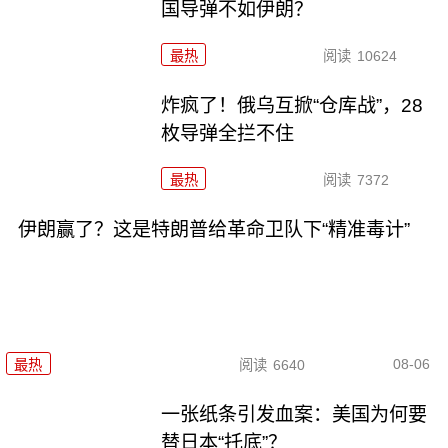
国导弹不如伊朗？
最热
阅读
10624
炸疯了！俄乌互掀“仓库战”，28
枚导弹全拦不住
最热
阅读
7372
伊朗赢了？这是特朗普给革命卫队下“精准毒计”
08-06
最热
阅读
6640
一张纸条引发血案：美国为何要
替日本“托底”？