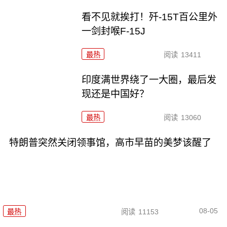
看不见就挨打！歼-15T百公里外
一剑封喉F-15J
最热
阅读
13411
印度满世界绕了一大圈，最后发
现还是中国好？
最热
阅读
13060
特朗普突然关闭领事馆，高市早苗的美梦该醒了
08-05
最热
阅读
11153