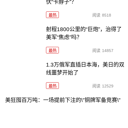
伏“卡脖子”？
最热
阅读
8518
射程1800公里的“巨炮”，治得了
美军“焦虑”吗？
最热
阅读
14857
1.3万俄军直插日本海，美日的双
线噩梦开始了
最热
阅读
12529
美狂囤百万吨：一场提前下注的\"铜牌军备竞赛\"