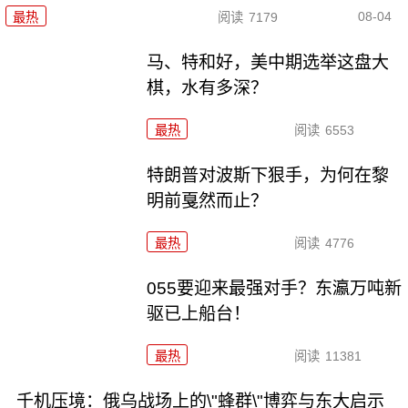
08-04
最热
阅读
7179
马、特和好，美中期选举这盘大
棋，水有多深？
最热
阅读
6553
特朗普对波斯下狠手，为何在黎
明前戛然而止？
最热
阅读
4776
055要迎来最强对手？东瀛万吨新
驱已上船台！
最热
阅读
11381
千机压境：俄乌战场上的\"蜂群\"博弈与东大启示