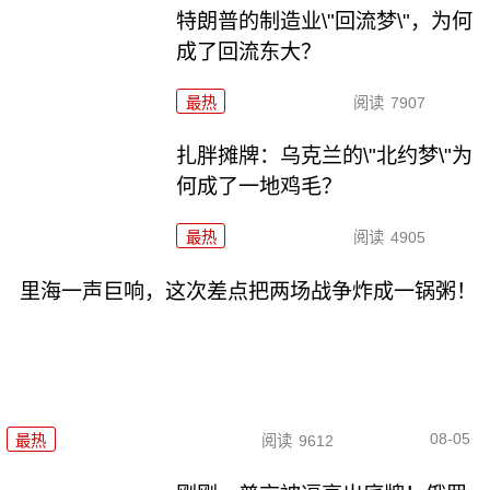
特朗普的制造业\"回流梦\"，为何
成了回流东大？
最热
阅读
7907
扎胖摊牌：乌克兰的\"北约梦\"为
何成了一地鸡毛？
最热
阅读
4905
里海一声巨响，这次差点把两场战争炸成一锅粥！
08-05
最热
阅读
9612