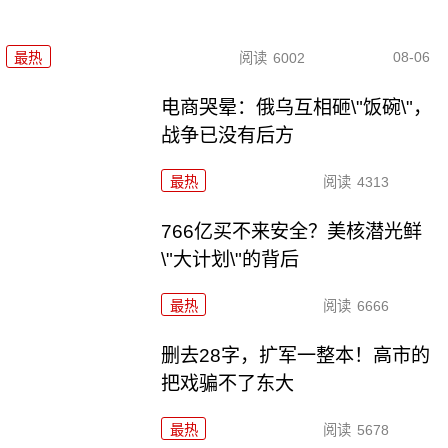
08-06
最热
阅读
6002
电商哭晕：俄乌互相砸\"饭碗\"，
战争已没有后方
最热
阅读
4313
766亿买不来安全？美核潜光鲜
\"大计划\"的背后
最热
阅读
6666
删去28字，扩军一整本！高市的
把戏骗不了东大
最热
阅读
5678