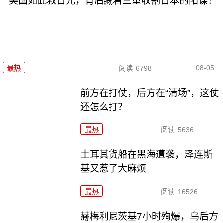
美国如此救日元，背后藏着三重收割日本的阳谋！
08-05
最热
阅读
6798
前方在打仗，后方在“清场”，这仗
还怎么打？
最热
阅读
5636
土耳其货船在黑海遭袭，泽连斯
基又惹了大麻烦
最热
阅读
16526
赫梅利尼茨基7小时殉爆，乌后方