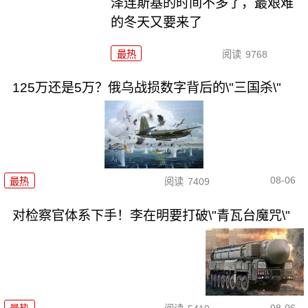
泽连斯基的时间不多了，最艰难
的冬天又要来了
最热
阅读
9768
125万还是5万？俄乌战损数字背后的\"三国杀\"
08-06
最热
阅读
7409
对检察官体系下手！李在明要打破\"青瓦台魔咒\"
08-06