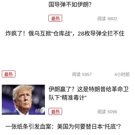
国导弹不如伊朗？
最热
阅读
8802
炸疯了！俄乌互掀“仓库战”，28枚导弹全拦不住
最热
阅读
5957
4小时前
伊朗赢了？这是特朗普给革命卫
队下“精准毒计”
最热
阅读
5096
一张纸条引发血案：美国为何要替日本“托底”？