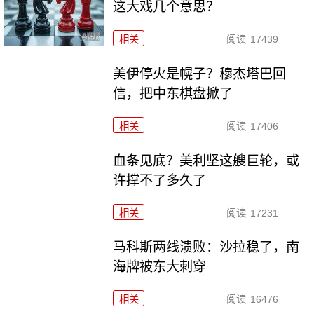
这大戏几个意思？
相关
阅读
17439
美伊停火是幌子？穆杰塔巴回
信，把中东棋盘掀了
相关
阅读
17406
血条见底？美利坚这艘巨轮，或
许撑不了多久了
相关
阅读
17231
马科斯两线溃败：沙拉稳了，南
海牌被东大刺穿
相关
阅读
16476