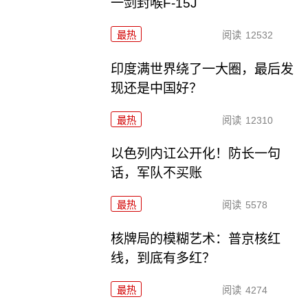
一剑封喉F-15J
最热
阅读
12532
印度满世界绕了一大圈，最后发
现还是中国好？
最热
阅读
12310
以色列内讧公开化！防长一句
话，军队不买账
最热
阅读
5578
核牌局的模糊艺术：普京核红
线，到底有多红？
最热
阅读
4274