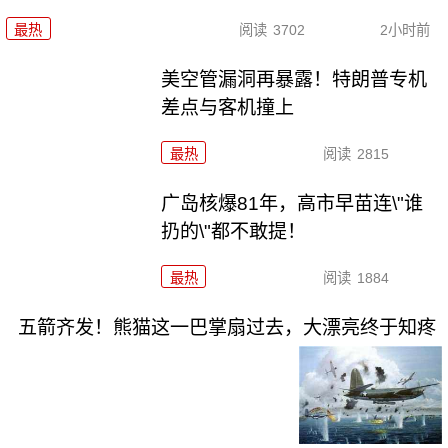
最热
阅读
3702
2小时前
美空管漏洞再暴露！特朗普专机
差点与客机撞上
最热
阅读
2815
广岛核爆81年，高市早苗连\"谁
扔的\"都不敢提！
最热
阅读
1884
五箭齐发！熊猫这一巴掌扇过去，大漂亮终于知疼