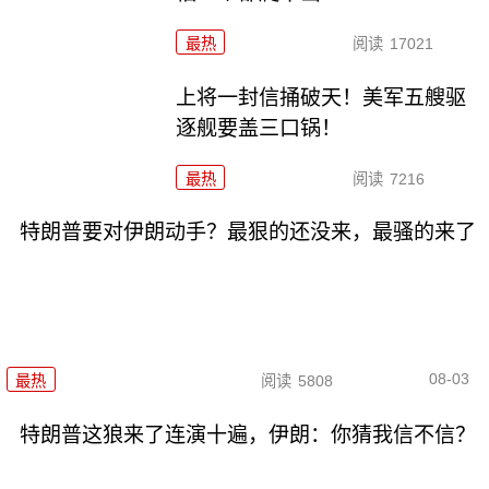
最热
阅读
17021
上将一封信捅破天！美军五艘驱
逐舰要盖三口锅！
最热
阅读
7216
特朗普要对伊朗动手？最狠的还没来，最骚的来了
08-03
最热
阅读
5808
特朗普这狼来了连演十遍，伊朗：你猜我信不信？