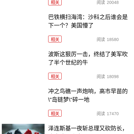
相关
阅读
20048
巴铁横扫海湾：沙科之后谁会是
下一个？美国懵了
相关
阅读
18580
波斯这狠厉一击，终结了美军吹
了半个世纪的牛
相关
阅读
18098
冲之鸟礁一声炮响，高市早苗的
\"岛链梦\"碎一地
相关
阅读
17470
泽连斯基一夜斩总理又砍防长，