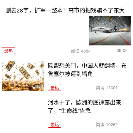
删去28字，扩军一整本！高市的把戏骗不了东大
08-06
最热
阅读
4884
欧盟想关门，中国人就翻墙，布
鲁塞尔被逼到墙角
最热
阅读
15601
河水干了，欧洲的底裤露出来
了，“生命线”告急
最热
阅读
10262