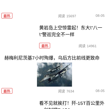
08-05
最热
阅读
15697
黄岩岛上空惊雷起！东大\"八一
\"警巡完全不一样
最热
阅读
14961
赫梅利尼茨基7小时殉爆，乌后方比前线更致命
08-05
最热
阅读
7634
看不见就挨打！歼-15T百公里外