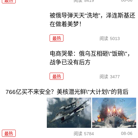
最热
阅读
5419
被俄导弹天天“洗地”，泽连斯基还
在做着美梦！
最热
阅读
5013
电商哭晕：俄乌互相砸\"饭碗\"，
战争已没有后方
最热
阅读
3477
766亿买不来安全？美核潜光鲜\"大计划\"的背后
08-06
最热
阅读
5784