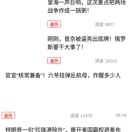
里海一声巨响，这次差点把两场
战争炸成一锅粥！
最热
阅读
8827
刚刚，普京被逼亮出底牌！俄罗
斯要干大事了！
最热
阅读
15253
官宣“核常兼备”！六爷挂弹反航母，炸醒多少人
08-04
最热
阅读
11975
特朗普一句“珍珠港除外”，撕开美国霸权遮羞布