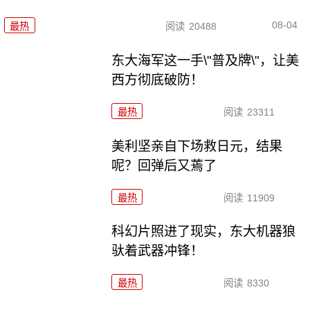
08-04
最热
阅读
20488
东大海军这一手\"普及牌\"，让美
西方彻底破防！
最热
阅读
23311
美利坚亲自下场救日元，结果
呢？回弹后又蔫了
最热
阅读
11909
科幻片照进了现实，东大机器狼
驮着武器冲锋！
最热
阅读
8330