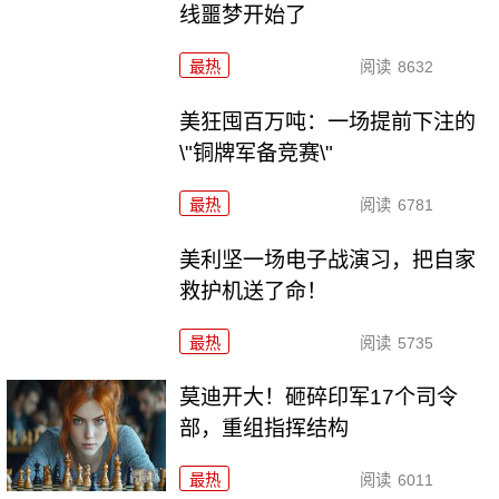
线噩梦开始了
最热
阅读
8632
美狂囤百万吨：一场提前下注的
\"铜牌军备竞赛\"
最热
阅读
6781
美利坚一场电子战演习，把自家
救护机送了命！
最热
阅读
5735
莫迪开大！砸碎印军17个司令
部，重组指挥结构
最热
阅读
6011