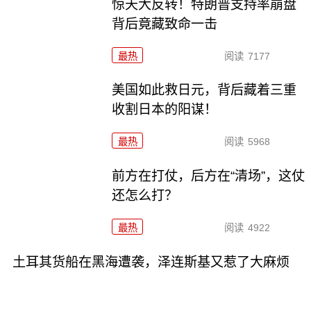
惊天大反转！特朗普支持率崩盘
背后竟藏致命一击
最热
阅读
7177
美国如此救日元，背后藏着三重
收割日本的阳谋！
最热
阅读
5968
前方在打仗，后方在“清场”，这仗
还怎么打？
最热
阅读
4922
土耳其货船在黑海遭袭，泽连斯基又惹了大麻烦