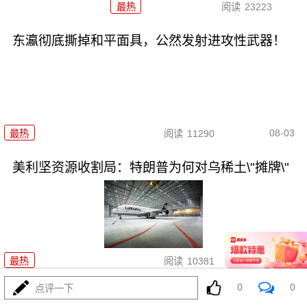
最热
阅读
23223
东瀛彻底撕掉和平面具，公然发射进攻性武器！
08-03
最热
阅读
11290
美利坚资源收割局：特朗普为何对乌稀土\"摊牌\"
08-03
最热
阅读
10381
0
0
点评一下
普京不忍了！俄突破禁忌，猛轰