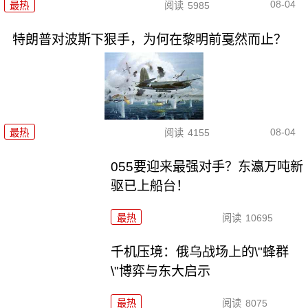
08-04
最热
阅读
5985
特朗普对波斯下狠手，为何在黎明前戛然而止？
08-04
最热
阅读
4155
055要迎来最强对手？东瀛万吨新
驱已上船台！
最热
阅读
10695
千机压境：俄乌战场上的\"蜂群
\"博弈与东大启示
最热
阅读
8075