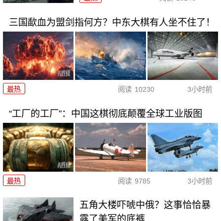
三国歃血为盟剑指何方？中东大棋有人坐不住了！
最热
阅读
10230
3小时前
“工厂的工厂”：中国这棋彻底颠覆全球工业版图
最热
阅读
9785
3小时前
五角大楼吓唬中俄？这事恰恰暴
露了美军的底裤