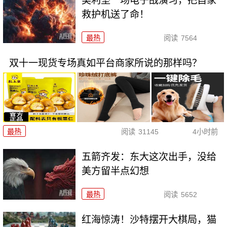
美利坚一场电子战演习，把自家
救护机送了命！
最热
阅读
7564
双十一现货专场真如平台商家所说的那样吗？
最热
阅读
31145
4小时前
五箭齐发：东大这次出手，没给
美方留半点幻想
最热
阅读
5652
红海惊涛！沙特摆开大棋局，猫