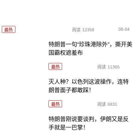
08-04
最热
阅读
12358
特朗普一句“珍珠港除外”，撕开美
国霸权遮羞布
最热
阅读
11365
灭人种？以色列这波操作，连特
朗普面子都敢踩！
最热
阅读
6831
特朗普刚说要谈判，伊朗又是反
手就是一巴掌！