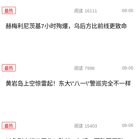
08-05
最热
阅读
16111
赫梅利尼茨基7小时殉爆，乌后方比前线更致命
08-05
最热
阅读
7998
黄岩岛上空惊雷起！东大\"八一\"警巡完全不一样
08-05
最热
阅读
15403