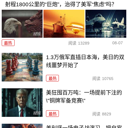
射程1800公里的“巨炮”，治得了美军“焦虑”吗？
08-07
最热
阅读
13289
1.3万俄军直插日本海，美日的双
线噩梦开始了
最热
阅读
10765
美狂囤百万吨：一场提前下注的
\"铜牌军备竞赛\"
最热
阅读
8829