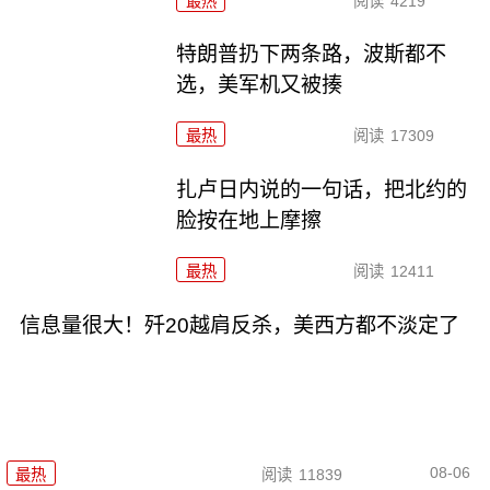
最热
阅读
4219
特朗普扔下两条路，波斯都不
选，美军机又被揍
最热
阅读
17309
扎卢日内说的一句话，把北约的
脸按在地上摩擦
最热
阅读
12411
信息量很大！歼20越肩反杀，美西方都不淡定了
08-06
最热
阅读
11839