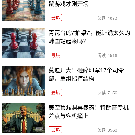
鼠游戏才刚开场
最热
阅读
4873
青瓦台的\"拍桌\"，能让跪太久的
韩国站起来吗？
最热
阅读
4516
莫迪开大！砸碎印军17个司令
部，重组指挥结构
最热
阅读
7156
美空管漏洞再暴露！特朗普专机
差点与客机撞上
最热
阅读
3568