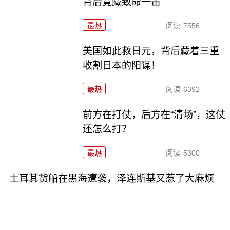
背后竟藏致命一击
最热
阅读
7556
美国如此救日元，背后藏着三重
收割日本的阳谋！
最热
阅读
6392
前方在打仗，后方在“清场”，这仗
还怎么打？
最热
阅读
5300
土耳其货船在黑海遭袭，泽连斯基又惹了大麻烦