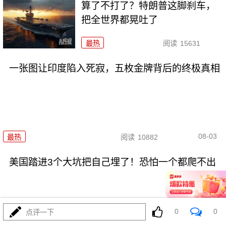
算了不打了？特朗普这脚刹车，
把全世界都晃吐了
最热
阅读
15631
一张图让印度陷入死寂，五枚金牌背后的终极真相
08-03
最热
阅读
10882
美国踏进3个大坑把自己埋了！恐怕一个都爬不出
0
0
点评一下