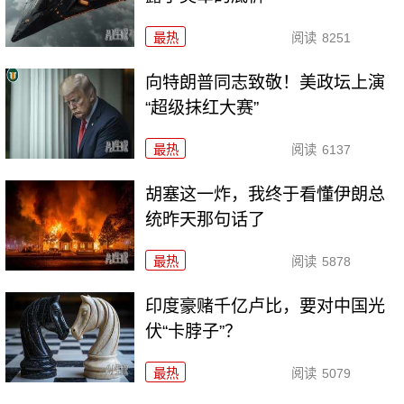
最热
阅读
8251
向特朗普同志致敬！美政坛上演
“超级抹红大赛”
最热
阅读
6137
胡塞这一炸，我终于看懂伊朗总
统昨天那句话了
最热
阅读
5878
印度豪赌千亿卢比，要对中国光
伏“卡脖子”？
最热
阅读
5079