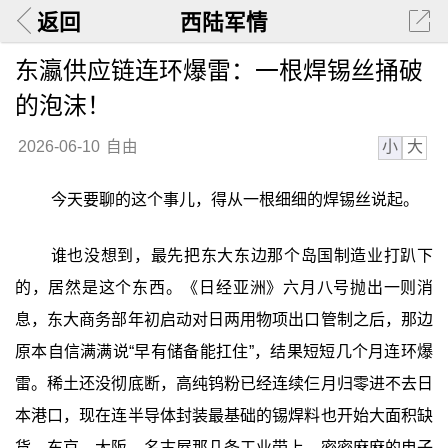
返回
西陆军情
东瀛供应链连环爆雷：一根焊锡丝捅破
的泡沫！
小
大
2026-06-10
自由
今天要聊的这个事儿，得从一根细细的焊锡丝说起。
谁也没想到，最先把东大东边那个岛国制造业打趴下
的，居然是这个东西。《日经亚洲》六月八号抛出一则消
息，东大商务部年初启动对日两用物项出口管制之后，那边
原本自信满满说“早有储备能扛住”，结果短短几个月连环爆
雷。稀土还没彻底断，高纯钨粉已经连续仨月归零进不去日
本港口，现在连半导体封装最基础的锡焊料也开始大面积缺
货。东京、大阪、名古屋那几条工业带上，密密麻麻的电子