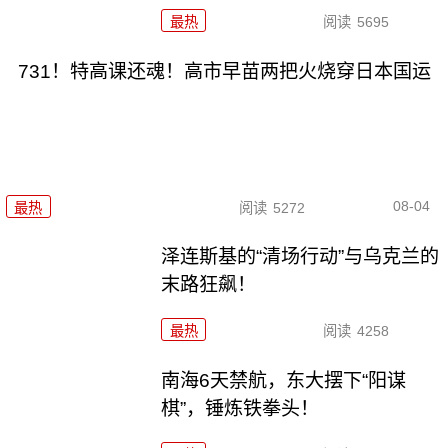
最热
阅读
5695
731！特高课还魂！高市早苗两把火烧穿日本国运
08-04
最热
阅读
5272
泽连斯基的“清场行动”与乌克兰的
末路狂飙！
最热
阅读
4258
南海6天禁航，东大摆下“阳谋
棋”，锤炼铁拳头！