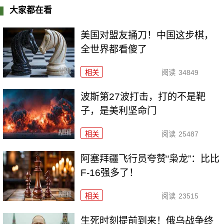
大家都在看
美国对盟友捅刀！中国这步棋，
全世界都看傻了
相关
阅读
34849
波斯第27波打击，打的不是靶
子，是美利坚命门
相关
阅读
25487
阿塞拜疆飞行员夸赞“枭龙”：比比
F-16强多了！
相关
阅读
23515
生死时刻提前到来！俄乌战争终