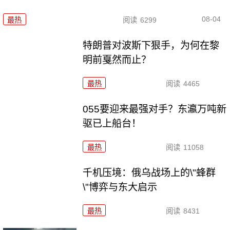
08-04
最热
阅读
6299
特朗普对波斯下狠手，为何在黎
明前戛然而止？
最热
阅读
4465
055要迎来最强对手？东瀛万吨新
驱已上船台！
最热
阅读
11058
千机压境：俄乌战场上的\"蜂群
\"博弈与东大启示
最热
阅读
8431