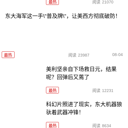
最热
阅读
21070
东大海军这一手\"普及牌\"，让美西方彻底破防！
08-04
最热
阅读
23987
美利坚亲自下场救日元，结果
呢？回弹后又蔫了
最热
阅读
12231
科幻片照进了现实，东大机器狼
驮着武器冲锋！
最热
阅读
8634