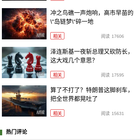
冲之鸟礁一声炮响，高市早苗的
\"岛链梦\"碎一地
相关
阅读
17606
泽连斯基一夜斩总理又砍防长，
这大戏几个意思？
相关
阅读
17595
算了不打了？特朗普这脚刹车，
把全世界都晃吐了
相关
阅读
15631
热门评论