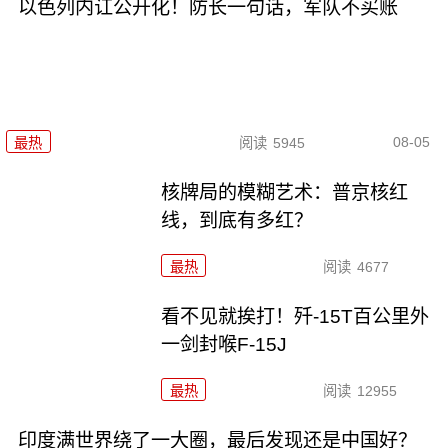
以色列内讧公开化！防长一句话，军队不买账
08-05
最热
阅读
5945
核牌局的模糊艺术：普京核红
线，到底有多红？
最热
阅读
4677
看不见就挨打！歼-15T百公里外
一剑封喉F-15J
最热
阅读
12955
印度满世界绕了一大圈，最后发现还是中国好？