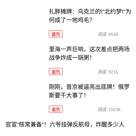
扎胖摊牌：乌克兰的\"北约梦\"为
何成了一地鸡毛？
最热
阅读
4538
里海一声巨响，这次差点把两场
战争炸成一锅粥！
最热
阅读
9215
刚刚，普京被逼亮出底牌！俄罗
斯要干大事了！
最热
阅读
15636
官宣“核常兼备”！六爷挂弹反航母，炸醒多少人