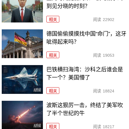
到见分晓的时刻？
相关
阅读
22902
德国偷偷摸摸找中国“命门”，这牙
呲得起来吗？
相关
阅读
19053
巴铁横扫海湾：沙科之后谁会是
下一个？美国懵了
相关
阅读
18824
波斯这狠厉一击，终结了美军吹
了半个世纪的牛
相关
阅读
18217