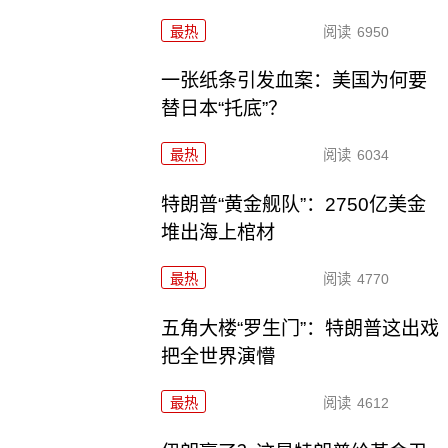
最热
阅读
6950
一张纸条引发血案：美国为何要
替日本“托底”？
最热
阅读
6034
特朗普“黄金舰队”：2750亿美金
堆出海上棺材
最热
阅读
4770
五角大楼“罗生门”：特朗普这出戏
把全世界演懵
最热
阅读
4612