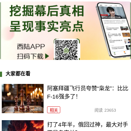
大家都在看
阿塞拜疆飞行员夸赞“枭龙”：比比
F-16强多了！
相关
阅读
23653
打了4年半，俄回过神，最大对手