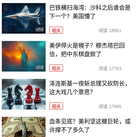
巴铁横扫海湾：沙科之后谁会是
下一个？美国懵了
相关
阅读
18951
美伊停火是幌子？穆杰塔巴回
信，把中东棋盘掀了
相关
阅读
17763
泽连斯基一夜斩总理又砍防长，
这大戏几个意思？
相关
阅读
17685
血条见底？美利坚这艘巨轮，或
许撑不了多久了