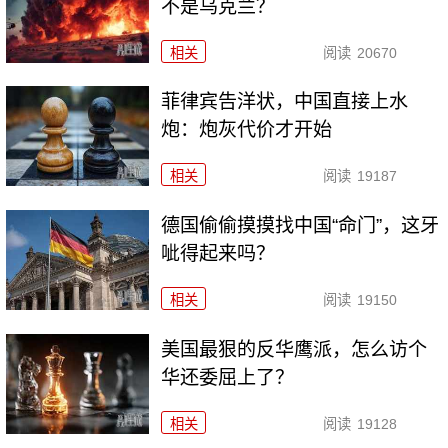
不是乌克兰？
相关
阅读
20670
菲律宾告洋状，中国直接上水
炮：炮灰代价才开始
相关
阅读
19187
德国偷偷摸摸找中国“命门”，这牙
呲得起来吗？
相关
阅读
19150
美国最狠的反华鹰派，怎么访个
华还委屈上了？
相关
阅读
19128