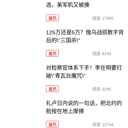
选，美军机又被揍
最热
阅读
17680
125万还是5万？俄乌战损数字背
后的\"三国杀\"
最热
阅读
8190
对检察官体系下手！李在明要打
破\"青瓦台魔咒\"
最热
阅读
6285
扎卢日内说的一句话，把北约的
脸按在地上摩擦
最热
阅读
12744