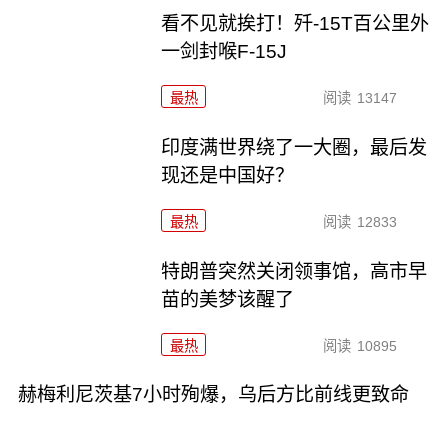
看不见就挨打！歼-15T百公里外
一剑封喉F-15J
最热
阅读
13147
印度满世界绕了一大圈，最后发
现还是中国好？
最热
阅读
12833
特朗普突然关闭领事馆，高市早
苗的美梦该醒了
最热
阅读
10895
赫梅利尼茨基7小时殉爆，乌后方比前线更致命