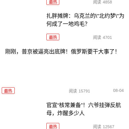
最热
阅读
4858
扎胖摊牌：乌克兰的\"北约梦\"为
何成了一地鸡毛？
最热
阅读
4701
刚刚，普京被逼亮出底牌！俄罗斯要干大事了！
08-04
最热
阅读
15791
官宣“核常兼备”！六爷挂弹反航
母，炸醒多少人
最热
阅读
12567