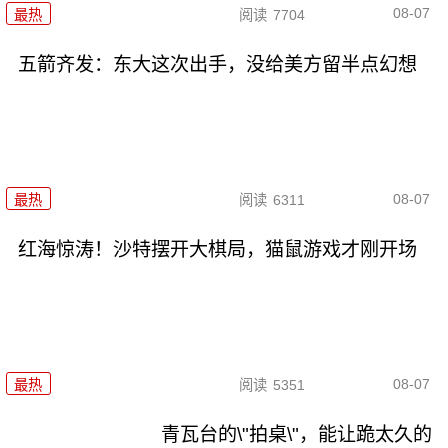
08-07
最热
阅读
7704
五箭齐发：东大这次出手，没给美方留半点幻想
08-07
最热
阅读
6311
红海惊涛！沙特摆开大棋局，猫鼠游戏才刚开场
08-07
最热
阅读
5351
青瓦台的\"拍桌\"，能让跪太久的