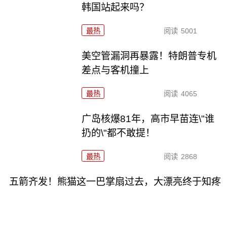
韩国站起来吗？
最热
阅读
5001
美空管漏洞再暴露！特朗普专机
差点与客机撞上
最热
阅读
4065
广岛核爆81年，高市早苗连\"谁
扔的\"都不敢提！
最热
阅读
2868
五箭齐发！熊猫这一巴掌扇过去，大漂亮终于知疼