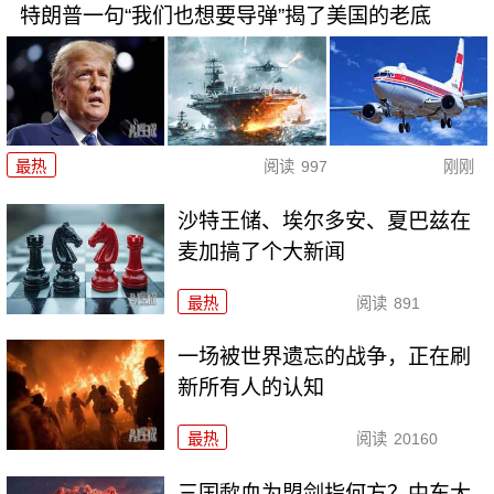
特朗普一句“我们也想要导弹”揭了美国的老底
最热
阅读
997
刚刚
沙特王储、埃尔多安、夏巴兹在
麦加搞了个大新闻
最热
阅读
891
一场被世界遗忘的战争，正在刷
新所有人的认知
最热
阅读
20160
三国歃血为盟剑指何方？中东大