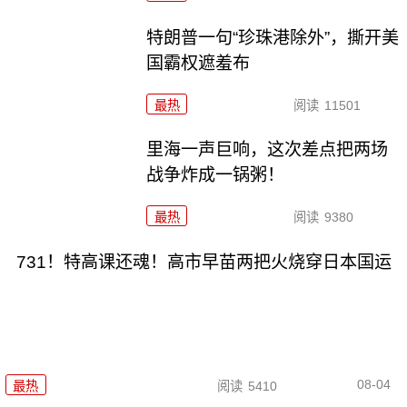
特朗普一句“珍珠港除外”，撕开美
国霸权遮羞布
最热
阅读
11501
里海一声巨响，这次差点把两场
战争炸成一锅粥！
最热
阅读
9380
731！特高课还魂！高市早苗两把火烧穿日本国运
08-04
最热
阅读
5410