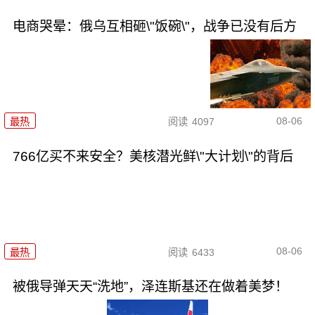
电商哭晕：俄乌互相砸\"饭碗\"，战争已没有后方
08-06
最热
阅读
4097
766亿买不来安全？美核潜光鲜\"大计划\"的背后
08-06
最热
阅读
6433
被俄导弹天天“洗地”，泽连斯基还在做着美梦！