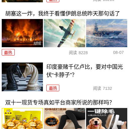
胡塞这一炸，我终于看懂伊朗总统昨天那句话了
08-07
最热
阅读
8228
印度豪赌千亿卢比，要对中国光
伏“卡脖子”？
最热
阅读
7132
双十一现货专场真如平台商家所说的那样吗？