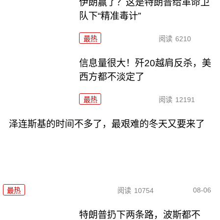
伊朗赢了？这是特朗普给革命卫
队下“精准毒计”
最热
阅读
6210
信息量很大！歼20越肩反杀，美
西方都不淡定了
最热
阅读
12191
泽连斯基的时间不多了，最艰难的冬天又要来了
08-06
最热
阅读
10754
特朗普扔下两条路，波斯都不