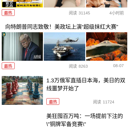
最热
阅读
31145
4小时前
向特朗普同志致敬！美政坛上演“超级抹红大赛”
08-07
最热
阅读
8263
1.3万俄军直插日本海，美日的双
线噩梦开始了
最热
阅读
11724
美狂囤百万吨：一场提前下注的
\"铜牌军备竞赛\"