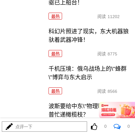
驱已上船台！
最热
阅读
11202
科幻片照进了现实，东大机器狼
驮着武器冲锋！
最热
阅读
8775
千机压境：俄乌战场上的\"蜂群
\"博弈与东大启示
最热
阅读
8566
波斯要给中东\"物理断网\"，特朗
普忙递橄榄枝？
0
0
点评一下
最热
阅读
7231