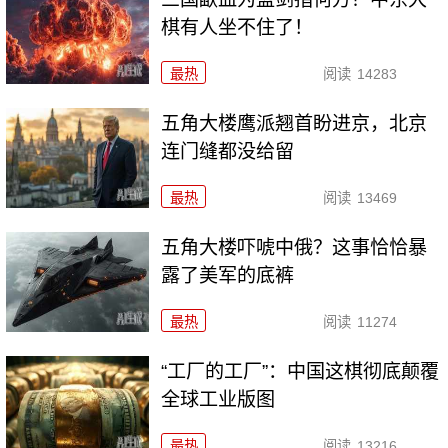
棋有人坐不住了！
最热
阅读
14283
五角大楼鹰派翘首盼进京，北京
连门缝都没给留
最热
阅读
13469
五角大楼吓唬中俄？这事恰恰暴
露了美军的底裤
最热
阅读
11274
“工厂的工厂”：中国这棋彻底颠覆
全球工业版图
最热
阅读
13216