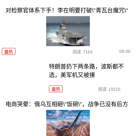
对检察官体系下手！李在明要打破\"青瓦台魔咒\"
08-06
最热
阅读
7164
特朗普扔下两条路，波斯都不
选，美军机又被揍
最热
阅读
19215
电商哭晕：俄乌互相砸\"饭碗\"，战争已没有后方