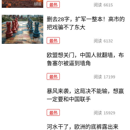
最热
阅读
6615
删去28字，扩军一整本！高市的
把戏骗不了东大
最热
阅读
6132
欧盟想关门，中国人就翻墙，布
鲁塞尔被逼到墙角
最热
阅读
17199
暴风来袭，这局决不能输，想赢
一定要和中国联手
最热
阅读
15929
河水干了，欧洲的底裤露出来