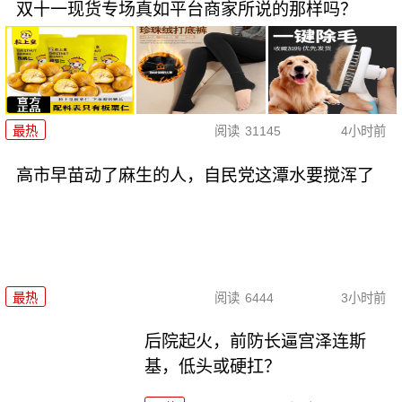
双十一现货专场真如平台商家所说的那样吗？
最热
阅读
31145
4小时前
高市早苗动了麻生的人，自民党这潭水要搅浑了
最热
阅读
6444
3小时前
后院起火，前防长逼宫泽连斯
基，低头或硬扛？