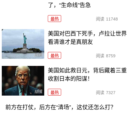
了，“生命线”告急
最热
阅读
11748
美国对巴西下死手，卢拉让世界
看清谁才是真朋友
最热
阅读
8759
美国如此救日元，背后藏着三重
收割日本的阳谋！
最热
阅读
7327
前方在打仗，后方在“清场”，这仗还怎么打？