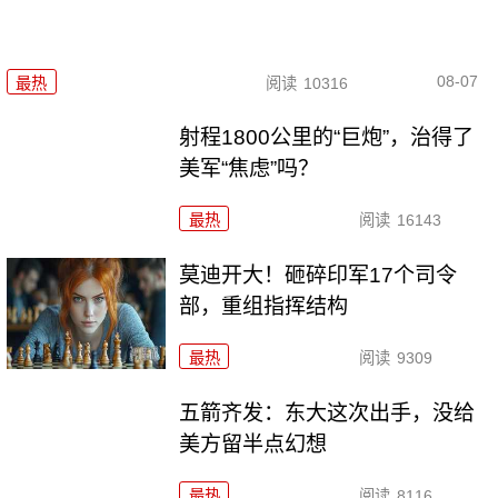
08-07
最热
阅读
10316
射程1800公里的“巨炮”，治得了
美军“焦虑”吗？
最热
阅读
16143
莫迪开大！砸碎印军17个司令
部，重组指挥结构
最热
阅读
9309
五箭齐发：东大这次出手，没给
美方留半点幻想
最热
阅读
8116