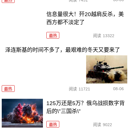
最热
阅读
7431
信息量很大！歼20越肩反杀，美
西方都不淡定了
最热
阅读
13322
泽连斯基的时间不多了，最艰难的冬天又要来了
08-06
最热
阅读
11721
125万还是5万？俄乌战损数字背
后的\"三国杀\"
最热
阅读
9022