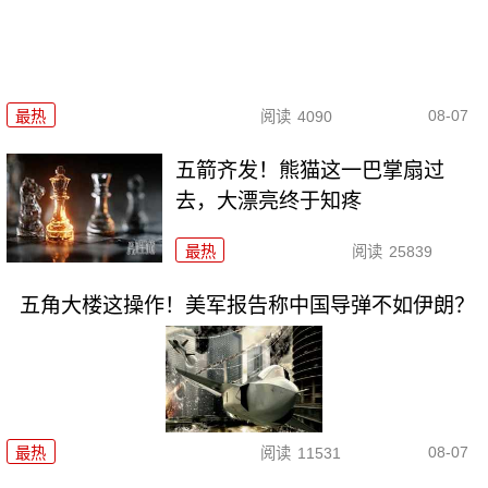
08-07
最热
阅读
4090
五箭齐发！熊猫这一巴掌扇过
去，大漂亮终于知疼
最热
阅读
25839
五角大楼这操作！美军报告称中国导弹不如伊朗？
08-07
最热
阅读
11531