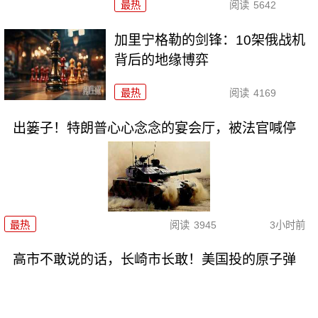
最热
阅读
5642
加里宁格勒的剑锋：10架俄战机
背后的地缘博弈
最热
阅读
4169
出篓子！特朗普心心念念的宴会厅，被法官喊停
最热
阅读
3945
3小时前
高市不敢说的话，长崎市长敢！美国投的原子弹