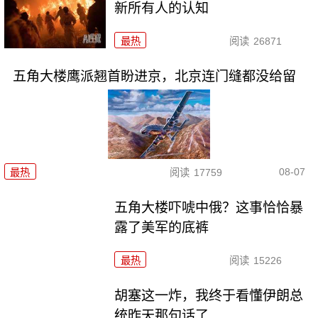
新所有人的认知
最热
阅读
26871
五角大楼鹰派翘首盼进京，北京连门缝都没给留
08-07
最热
阅读
17759
五角大楼吓唬中俄？这事恰恰暴
露了美军的底裤
最热
阅读
15226
胡塞这一炸，我终于看懂伊朗总
统昨天那句话了