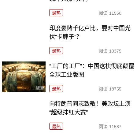
最热
阅读
11560
印度豪赌千亿卢比，要对中国光
伏“卡脖子”？
最热
阅读
10375
“工厂的工厂”：中国这棋彻底颠覆
全球工业版图
最热
阅读
18755
向特朗普同志致敬！美政坛上演
“超级抹红大赛”
最热
阅读
11587