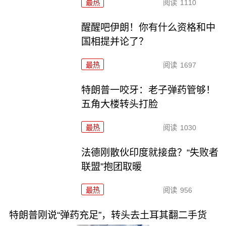
最热
阅读
1110
醒醒吧伊朗！你有什么资格和中
国相提并论了？
最热
阅读
1697
特朗普一咬牙：老子弹药管够！
五角大楼转头打脸
最热
阅读
1030
法德刚散伙印度就接盘？“失败者
联盟”抱团取暖
最热
阅读
956
特朗普刚说“弹药充足”，转头去土耳其翻二手货