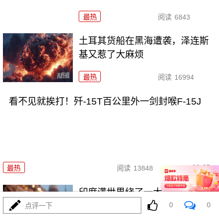
最热
阅读
6843
土耳其货船在黑海遭袭，泽连斯
基又惹了大麻烦
最热
阅读
16994
看不见就挨打！歼-15T百公里外一剑封喉F-15J
08-05
最热
阅读
13848
印度满世界绕了一大圈，最后发
现还是中国好？
0
0
点评一下