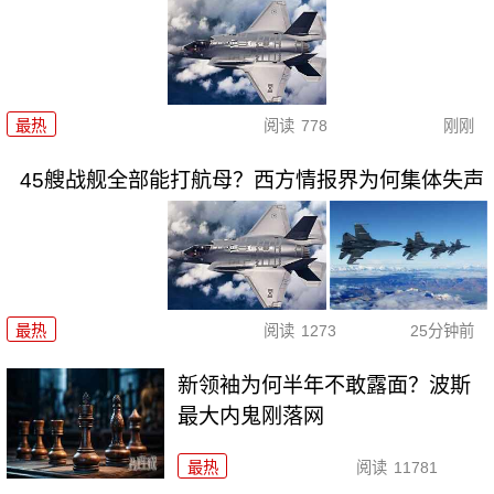
最热
阅读
778
刚刚
45艘战舰全部能打航母？西方情报界为何集体失声
最热
阅读
1273
25分钟前
新领袖为何半年不敢露面？波斯
最大内鬼刚落网
最热
阅读
11781