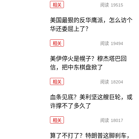
相关
阅读
19515
美国最狠的反华鹰派，怎么访个
华还委屈上了？
相关
阅读
19494
美伊停火是幌子？穆杰塔巴回
信，把中东棋盘掀了
相关
阅读
18204
血条见底？美利坚这艘巨轮，或
许撑不了多久了
相关
阅读
18017
算了不打了？特朗普这脚刹车，