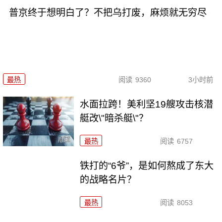
普京终于想明白了？不把乌打废，麻烦就无穷尽
最热
阅读
9360
3小时前
水面拉跨！美利坚19艘攻击核潜
艇改\"暗杀艇\"？
最热
阅读
6757
铁打的“6爷”，是如何熬成了东大
的战略名片？
最热
阅读
8053