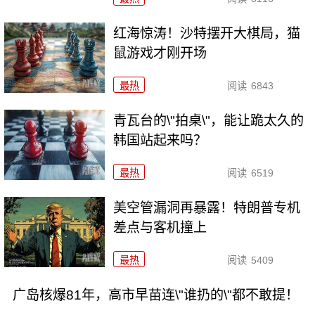
红海惊涛！沙特摆开大棋局，猫
鼠游戏才刚开场
最热
阅读
6843
青瓦台的\"拍桌\"，能让跪太久的
韩国站起来吗？
最热
阅读
6519
美空管漏洞再暴露！特朗普专机
差点与客机撞上
最热
阅读
5409
广岛核爆81年，高市早苗连\"谁扔的\"都不敢提！