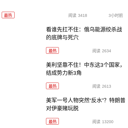
最热
阅读
3418
3小时前
看谁先扛不住：俄乌能源绞杀战
的底牌与死穴
最热
阅读
2634
美利坚靠不住！中东这3个国家，
结成势力新3角
最热
阅读
2613
美军一号人物突然“反水”？特朗普
对伊豪赌玩脱
最热
阅读
13200