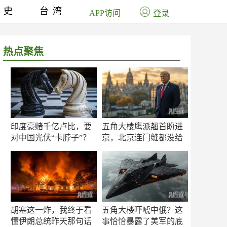
历史
台湾
APP访问
登录
热点聚焦
印度豪赌千亿卢比，要
五角大楼鹰派翘首盼进
对中国光伏“卡脖子”？
京，北京连门缝都没给
留
胡塞这一炸，我终于看
五角大楼吓唬中俄？这
懂伊朗总统昨天那句话
事恰恰暴露了美军的底