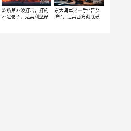
波斯第27波打击，打的
东大海军这一手\"普及
不是靶子，是美利坚命
牌\"，让美西方彻底破
门
防！