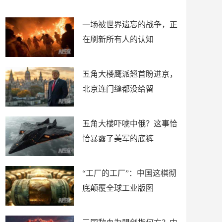
了
裤
一场被世界遗忘的战争，正
在刷新所有人的认知
五角大楼鹰派翘首盼进京，
北京连门缝都没给留
五角大楼吓唬中俄？这事恰
恰暴露了美军的底裤
“工厂的工厂”：中国这棋彻
底颠覆全球工业版图