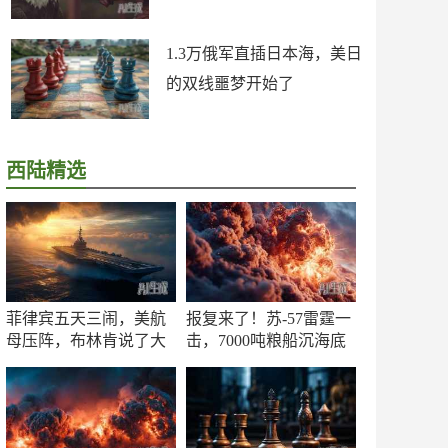
1.3万俄军直插日本海，美日
的双线噩梦开始了
西陆精选
菲律宾五天三闹，美航
报复来了！苏-57雷霆一
母压阵，布林肯说了大
击，7000吨粮船沉海底
实话