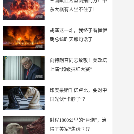
三国歃血为盟剑指何方？中
东大棋有人坐不住了！
胡塞这一炸，我终于看懂伊
朗总统昨天那句话了
向特朗普同志致敬！美政坛
上演“超级抹红大赛”
印度豪赌千亿卢比，要对中
国光伏“卡脖子”？
射程1800公里的“巨炮”，治
得了美军“焦虑”吗？