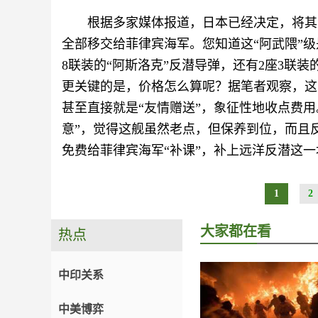
根据多家媒体报道，日本已经决定，将其
全部移交给菲律宾海军。您知道这“阿武隈”级
8联装的“阿斯洛克”反潜导弹，还有2座3联
更关键的是，价格怎么算呢？据笔者观察，这
甚至直接就是“友情赠送”，象征性地收点费
意”，觉得这舰虽然老点，但保养到位，而且
免费给菲律宾海军“补课”，补上远洋反潜这
1
2
大家都在看
热点
中印关系
中美博弈