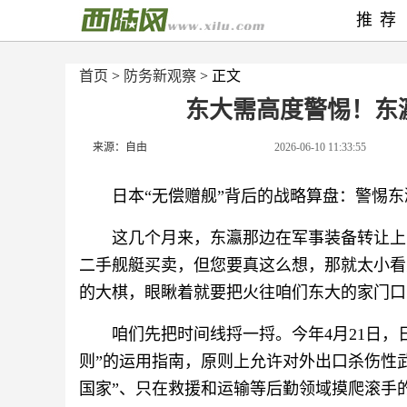
推荐
首页
>
防务新观察
> 正文
东大需高度警惕！东
来源：自由
2026-06-10 11:33:55
日本“无偿赠舰”背后的战略算盘：警惕
这几个月来，东瀛那边在军事装备转让上
二手舰艇买卖，但您要真这么想，那就太小看
的大棋，眼瞅着就要把火往咱们东大的家门口
咱们先把时间线捋一捋。今年4月21日
则”的运用指南，原则上允许对外出口杀伤性
国家”、只在救援和运输等后勤领域摸爬滚手