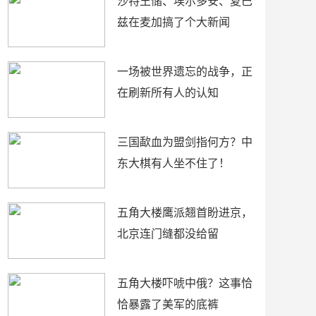
沙特王储、埃尔多安、夏巴
兹在麦加搞了个大新闻
一场被世界遗忘的战争，正
在刷新所有人的认知
三国歃血为盟剑指何方？中
东大棋有人坐不住了！
五角大楼鹰派翘首盼进京，
北京连门缝都没给留
五角大楼吓唬中俄？这事恰
恰暴露了美军的底裤