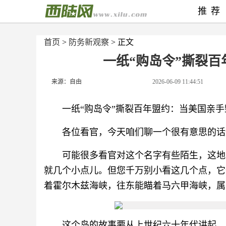
推荐
首页
>
防务新观察
> 正文
一纸“购岛令”撕裂
来源：自由
2026-06-09 11:44:51
一纸“购岛令”撕裂百年盟约：当美国亲
各位看官，今天咱们聊一个很有意思的话
可能很多看官对这个名字有些陌生，这地
就几个小点儿。但您千万别小看这几个点，它
着霍尔木兹海峡，往东能瞄着马六甲海峡，属
这个岛的故事要从上世纪六十年代讲起。