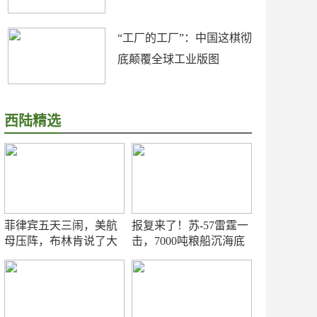
“工厂的工厂”：中国这棋彻
底颠覆全球工业版图
西陆精选
菲律宾五天三闹，美航
报复来了！苏-57雷霆一
母压阵，布林肯说了大
击，7000吨粮船沉海底
实话