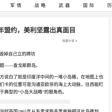
军情
战略
武器
国际
百年盟约，美利坚露出真面目
我要分享
手毁掉自己立的牌坊
题——查戈斯群岛。
方说白了就是印度洋中间的一堆小岛礁，在地图上也
们卡的位置可是沟通亚欧非的海上大动脉，往西能盯
于典型的“小岛大战略”的狠角色。
当时英国1965年从毛里求斯手里单独把这片岛礁划