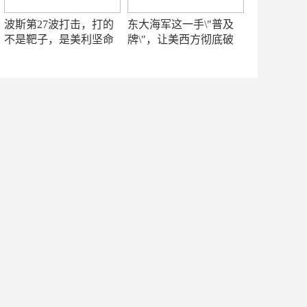
波斯第27波打击，打的
东大海军这一手\"普及
不是靶子，是美利坚命
牌\"，让美西方彻底破
门
防！