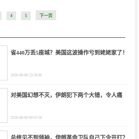
4
5
下一页
省440万丢5座城？美国这波操作亏到姥姥家了！
2026-08-08 23:30:00
对美国幻想不灭，伊朗犯下两个大错，令人痛
心！
2026-08-09 00:03:58
总统见不到领袖，伊朗革命卫队自己下令开打？