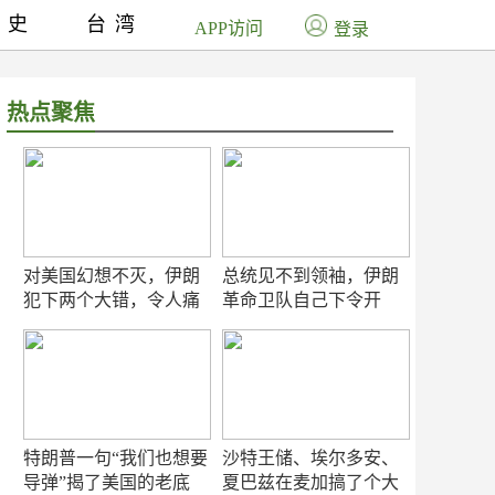
历史
台湾
APP访问
登录
热点聚焦
对美国幻想不灭，伊朗
总统见不到领袖，伊朗
犯下两个大错，令人痛
革命卫队自己下令开
心！
打？
特朗普一句“我们也想要
沙特王储、埃尔多安、
导弹”揭了美国的老底
夏巴兹在麦加搞了个大