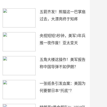
底”？
材
五箭齐发！熊猫这一巴掌扇
过去，大漂亮终于知疼
央视短短5秒钟，美军3年兵
推一夜作废！亚太变天
五角大楼这操作！美军报告
称中国导弹不如伊朗？
一张纸条引发血案：美国为
何要替日本“托底”？