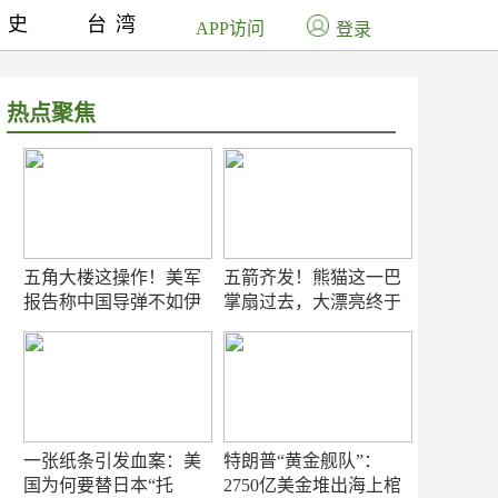
历史
台湾
APP访问
登录
热点聚焦
五角大楼这操作！美军
五箭齐发！熊猫这一巴
报告称中国导弹不如伊
掌扇过去，大漂亮终于
朗？
知疼
一张纸条引发血案：美
特朗普“黄金舰队”：
国为何要替日本“托
2750亿美金堆出海上棺