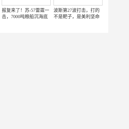
报复来了！苏-57雷霆一
波斯第27波打击，打的
击，7000吨粮船沉海底
不是靶子，是美利坚命
门