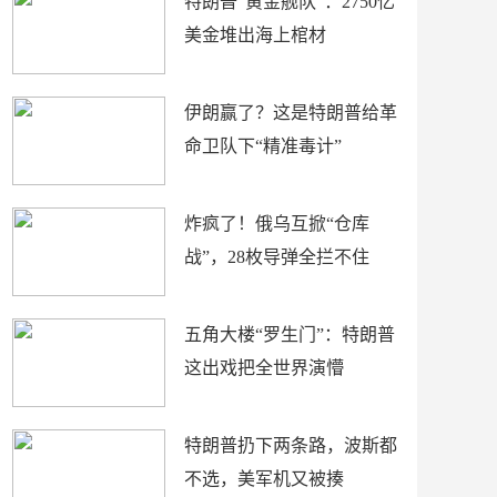
特朗普“黄金舰队”：2750亿
美金堆出海上棺材
伊朗赢了？这是特朗普给革
命卫队下“精准毒计”
炸疯了！俄乌互掀“仓库
战”，28枚导弹全拦不住
五角大楼“罗生门”：特朗普
这出戏把全世界演懵
特朗普扔下两条路，波斯都
不选，美军机又被揍