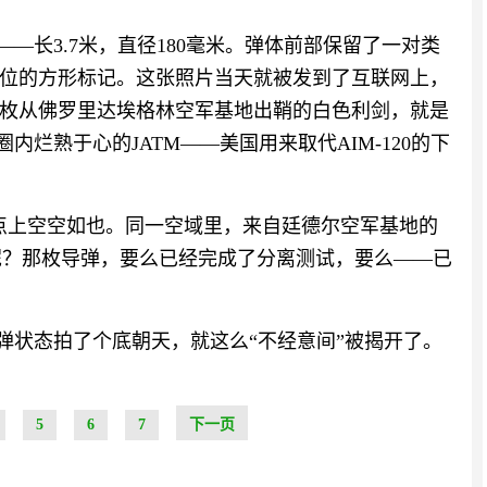
致——长3.7米，直径180毫米。弹体前部保留了一对类
位的方形标记。这张照片当天就被发到了互联网上，
枚从佛罗里达埃格林空军基地出鞘的白色利剑，就是
圈内烂熟于心的JATM——美国用来取代AIM-120的下
。挂点上空空如也。同一空域里，来自廷德尔空军基地的
么呢？那枚导弹，要么已经完成了分离测试，要么——已
以实弹状态拍了个底朝天，就这么“不经意间”被揭开了。
5
6
7
下一页