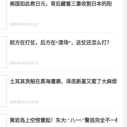
美国如此救日元，背后藏着三重收割日本的阳
谋！
2026-08-05 23:47:27
前方在打仗，后方在“清场”，这仗还怎么打？
2026-08-05 23:45:15
土耳其货船在黑海遭袭，泽连斯基又惹了大麻烦
2026-08-05 12:18:48
黄岩岛上空惊雷起！东大\"八一\"警巡完全不一样