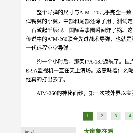
整个导弹的尺寸与AIM-120几乎完全一
似鸭翼的小翼，中部和尾部还涂了用于测试定
一石激起千层浪。国际军事圈瞬间炸了锅。这
传说中的AIM-260联合先进战术导弹，也就是
一代远程空空导弹。
约一个小时后，那架F/A-18F返航了
E-9A监视机一直在天上清场。这意味着什
经真的打出去了。
AIM-260的神秘面纱，第一次被外界
1
2
3
4
大家都在看