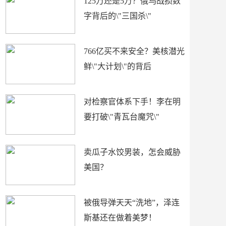
125万还是5万？俄乌战损数
字背后的\"三国杀\"
766亿买不来安全？美核潜光
鲜\"大计划\"的背后
对检察官体系下手！李在明
要打破\"青瓦台魔咒\"
卖瓜子水饺男装，怎会威胁
美国？
被俄导弹天天“洗地”，泽连
斯基还在做着美梦！