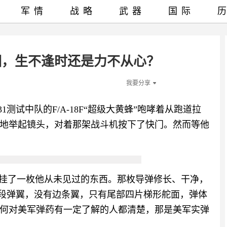
军情
战略
武器
国际
相，生不逢时还是力不从心？
我要分享
1测试中队的F/A-18F“超级大黄蜂”咆哮着从跑道拉
地举起镜头，对着那架战斗机按下了快门。然而等他
，挂了一枚他从未见过的东西。那枚导弹修长、干净，
的中段弹翼，没有边条翼，只有尾部四片梯形舵面，弹体
何对美军弹药有一定了解的人都清楚，那是美军实弹