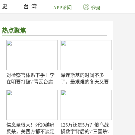
历史
台湾
APP访问
登录
热点聚焦
对检察官体系下手！李
泽连斯基的时间不多
在明要打破\"青瓦台魔
了，最艰难的冬天又要
咒\"
来了
信息量很大！歼20越肩
125万还是5万？俄乌战
反杀，美西方都不淡定
损数字背后的\"三国杀\"