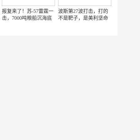
报复来了！苏-57雷霆一
波斯第27波打击，打的
击，7000吨粮船沉海底
不是靶子，是美利坚命
门