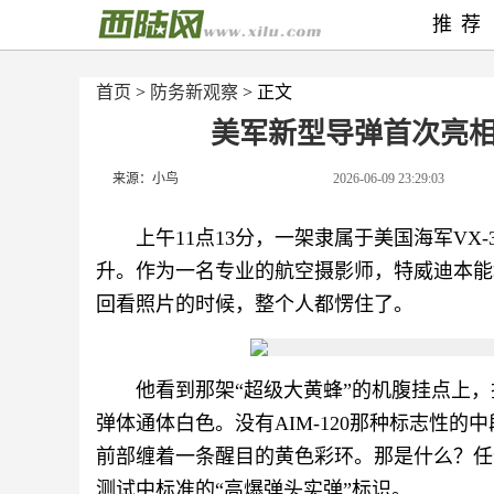
推荐
首页
>
防务新观察
> 正文
美军新型导弹首次亮
来源：小鸟
2026-06-09 23:29:03
上午11点13分，一架隶属于美国海军VX-3
升。作为一名专业的航空摄影师，特威迪本能
回看照片的时候，整个人都愣住了。
他看到那架“超级大黄蜂”的机腹挂点上
弹体通体白色。没有AIM-120那种标志性
前部缠着一条醒目的黄色彩环。那是什么？任
测试中标准的“高爆弹头实弹”标识。