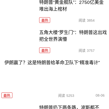
特朗普“黄金舰队”：2750亿美金
堆出海上棺材
最热
阅读
3854
五角大楼“罗生门”：特朗普这出戏
把全世界演懵
最热
阅读
3757
伊朗赢了？这是特朗普给革命卫队下“精准毒计”
08-06
最热
阅读
5253
特朗普扔下两条路，波斯都不