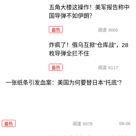
五角大楼这操作！美军报告称中
国导弹不如伊朗？
最热
阅读
9005
炸疯了！俄乌互掀“仓库战”，28
枚导弹全拦不住
最热
阅读
6117
一张纸条引发血案：美国为何要替日本“托底”？
08-06
最热
阅读
5078