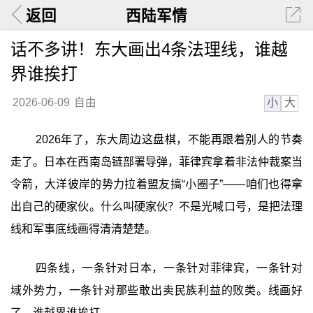
返回
西陆军情
话不多讲！东大画出4条法理线，谁越
界谁挨打
小
大
2026-06-09
自由
2026年了，东大周边这盘棋，不能再跟着别人的节奏
走了。日本在西南岛链部署导弹，菲律宾拿着非法仲裁案当
令箭，大洋彼岸的势力拉着盟友搞“小圈子”——咱们也得拿
出自己的硬家伙。什么叫硬家伙？不是光喊口号，是把法理
线和军事底线画得清清楚楚。
四条线，一条针对日本，一条针对菲律宾，一条针对
域外势力，一条针对那些敢出卖民族利益的败类。线画好
了，谁越界谁挨打。