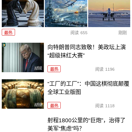
最热
阅读
655
刚刚
向特朗普同志致敬！美政坛上演
“超级抹红大赛”
最热
阅读
1196
“工厂的工厂”：中国这棋彻底颠覆
全球工业版图
最热
阅读
1118
射程1800公里的“巨炮”，治得了
美军“焦虑”吗？