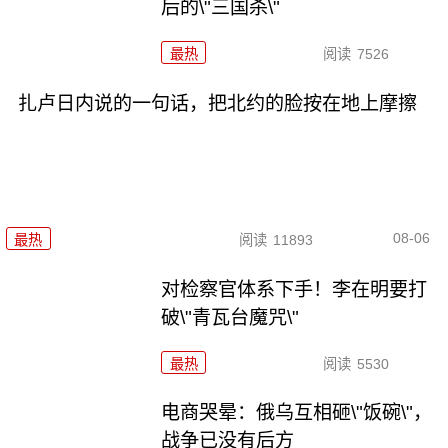
后的\"三国杀\"
最热
阅读
7526
扎卢日内说的一句话，把北约的脸按在地上摩擦
08-06
最热
阅读
11893
对检察官体系下手！李在明要打
破\"青瓦台魔咒\"
最热
阅读
5530
电商哭晕：俄乌互相砸\"饭碗\"，
战争已没有后方