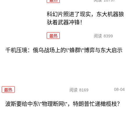
最热
阅读
10797
科幻片照进了现实，东大机器狼
驮着武器冲锋！
最热
阅读
8399
千机压境：俄乌战场上的\"蜂群\"博弈与东大启示
08-04
最热
阅读
8169
波斯要给中东\"物理断网\"，特朗普忙递橄榄枝？