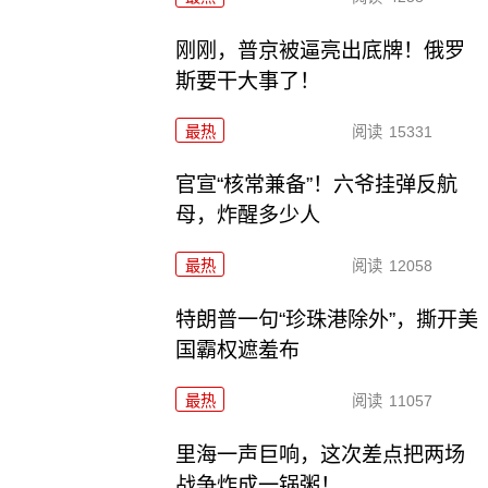
刚刚，普京被逼亮出底牌！俄罗
斯要干大事了！
最热
阅读
15331
官宣“核常兼备”！六爷挂弹反航
母，炸醒多少人
最热
阅读
12058
特朗普一句“珍珠港除外”，撕开美
国霸权遮羞布
最热
阅读
11057
里海一声巨响，这次差点把两场
战争炸成一锅粥！