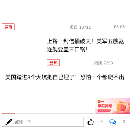
08-03
最热
阅读
10712
上将一封信捅破天！美军五艘驱
逐舰要盖三口锅！
最热
阅读
7298
美国踏进3个大坑把自己埋了！恐怕一个都爬不出
08-03
最热
阅读
17164
0
0
点评一下