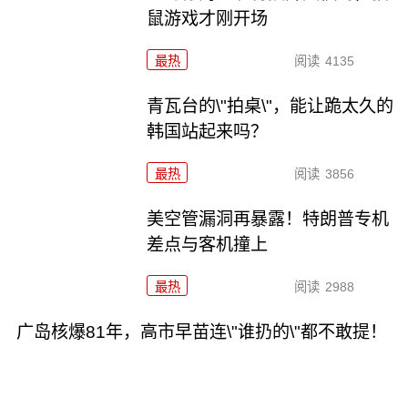
鼠游戏才刚开场
最热
阅读
4135
青瓦台的\"拍桌\"，能让跪太久的
韩国站起来吗？
最热
阅读
3856
美空管漏洞再暴露！特朗普专机
差点与客机撞上
最热
阅读
2988
广岛核爆81年，高市早苗连\"谁扔的\"都不敢提！