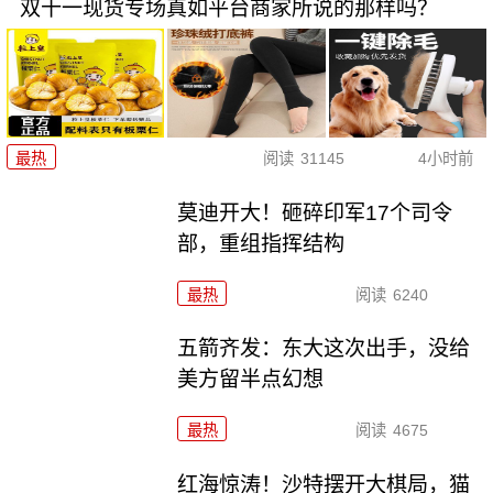
双十一现货专场真如平台商家所说的那样吗？
最热
阅读
31145
4小时前
莫迪开大！砸碎印军17个司令
部，重组指挥结构
最热
阅读
6240
五箭齐发：东大这次出手，没给
美方留半点幻想
最热
阅读
4675
红海惊涛！沙特摆开大棋局，猫