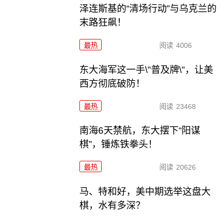
泽连斯基的“清场行动”与乌克兰的
末路狂飙！
最热
阅读
4006
东大海军这一手\"普及牌\"，让美
西方彻底破防！
最热
阅读
23468
南海6天禁航，东大摆下“阳谋
棋”，锤炼铁拳头！
最热
阅读
20626
马、特和好，美中期选举这盘大
棋，水有多深？