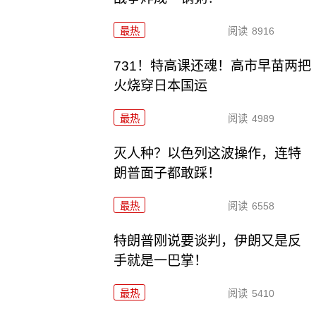
最热
阅读
8916
731！特高课还魂！高市早苗两把
火烧穿日本国运
最热
阅读
4989
灭人种？以色列这波操作，连特
朗普面子都敢踩！
最热
阅读
6558
特朗普刚说要谈判，伊朗又是反
手就是一巴掌！
最热
阅读
5410