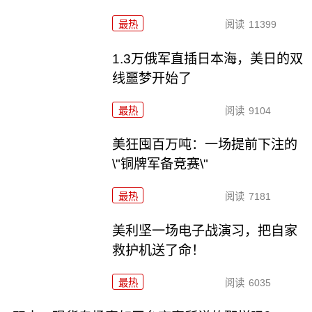
最热
阅读
11399
1.3万俄军直插日本海，美日的双
线噩梦开始了
最热
阅读
9104
美狂囤百万吨：一场提前下注的
\"铜牌军备竞赛\"
最热
阅读
7181
美利坚一场电子战演习，把自家
救护机送了命！
最热
阅读
6035