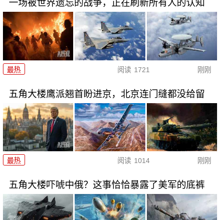
一场被世界遗忘的战争，正在刷新所有人的认知
最热
阅读
1721
刚刚
五角大楼鹰派翘首盼进京，北京连门缝都没给留
最热
阅读
1014
刚刚
五角大楼吓唬中俄？这事恰恰暴露了美军的底裤