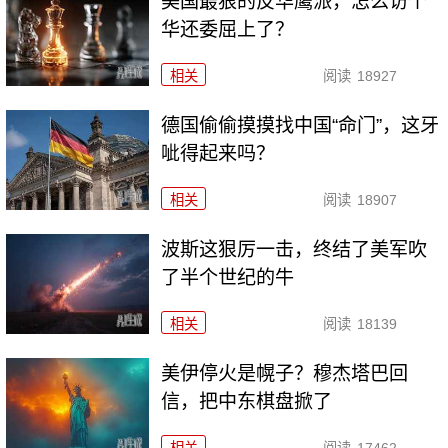
美国最狠的反华鹰派，怎么访个
华还委屈上了？
相关
阅读
18927
德国偷偷摸摸找中国“命门”，这牙
呲得起来吗？
相关
阅读
18907
波斯这狠厉一击，终结了美军吹
了半个世纪的牛
相关
阅读
18139
美伊停火是幌子？穆杰塔巴回
信，把中东棋盘掀了
相关
阅读
17462