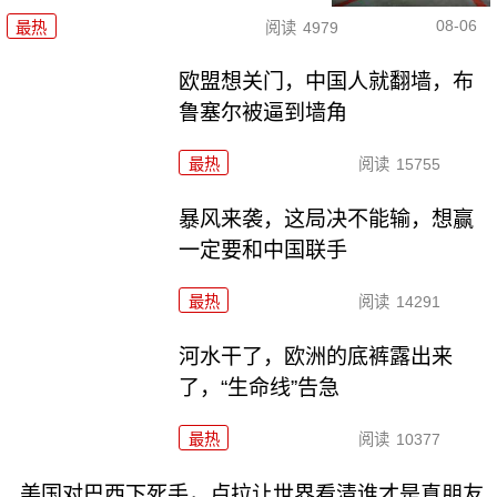
08-06
最热
阅读
4979
欧盟想关门，中国人就翻墙，布
鲁塞尔被逼到墙角
最热
阅读
15755
暴风来袭，这局决不能输，想赢
一定要和中国联手
最热
阅读
14291
河水干了，欧洲的底裤露出来
了，“生命线”告急
最热
阅读
10377
美国对巴西下死手，卢拉让世界看清谁才是真朋友