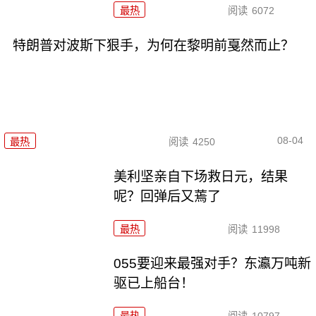
最热
阅读
6072
特朗普对波斯下狠手，为何在黎明前戛然而止？
08-04
最热
阅读
4250
美利坚亲自下场救日元，结果
呢？回弹后又蔫了
最热
阅读
11998
055要迎来最强对手？东瀛万吨新
驱已上船台！