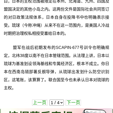
白，日本的主权范围被限定在本州、北海道、九州、四国及
盟国决定的其他小岛之内。这两份文件是国际社会共同签订
的对日政策法规体系，日本自身在投降书中也明确表示接
受。琉球（今称冲绳）从来不在这一范围内，是美国人冷战
时期把治理权私相授受塞给日本的。
盟军在战后初期发布的SCAPIN-677号训令也明确规
定，北纬38度以南不在日本管辖范围。从法理上讲，日本以
琉球为基准划设领海基线和专属经济区，根本不成立。你日
本在西南岛链部署反舰导弹，从琉球出发划什么防空识别
区，这笔账，该算算了。联合国至今也未承认日本对琉球的
主权。
上一页
下一页