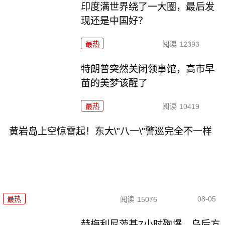
印度满世界绕了一大圈，最后发
现还是中国好？
最热
阅读
12393
特朗普突然关闭领事馆，高市早
苗的美梦该醒了
最热
阅读
10419
黄岩岛上空惊雷起！东大\"八一\"警巡完全不一样
08-05
最热
阅读
15076
赫梅利尼茨基7小时殉爆，乌后方