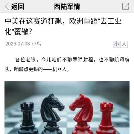
返回
西陆军情
中美在这赛道狂飙，欧洲重蹈“去工业
化”覆辙？
小
大
2026-07-08
小鸟
各位老铁，今儿咱们不聊导弹射程，也不聊航母编
队，咱聊点更狠的——机器人。