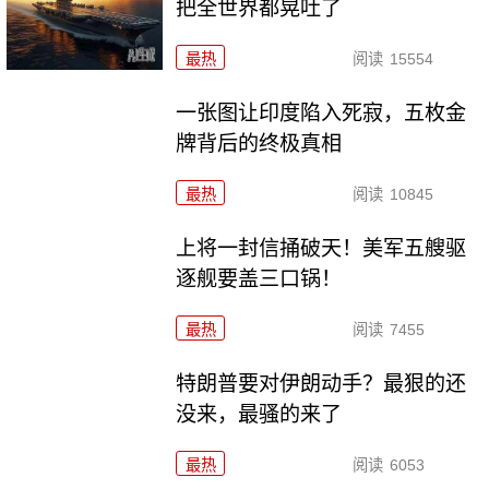
把全世界都晃吐了
最热
阅读
15554
一张图让印度陷入死寂，五枚金
牌背后的终极真相
最热
阅读
10845
上将一封信捅破天！美军五艘驱
逐舰要盖三口锅！
最热
阅读
7455
特朗普要对伊朗动手？最狠的还
没来，最骚的来了
最热
阅读
6053