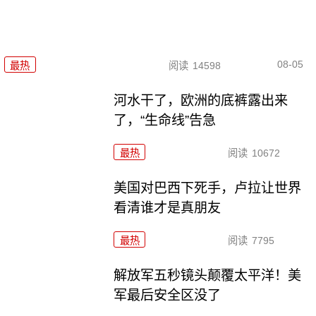
08-05
最热
阅读
14598
河水干了，欧洲的底裤露出来
了，“生命线”告急
最热
阅读
10672
美国对巴西下死手，卢拉让世界
看清谁才是真朋友
最热
阅读
7795
解放军五秒镜头颠覆太平洋！美
军最后安全区没了