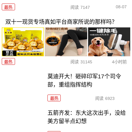
08-07
最热
阅读
7147
双十一现货专场真如平台商家所说的那样吗？
最热
阅读
31145
4小时前
莫迪开大！砸碎印军17个司令
部，重组指挥结构
最热
阅读
6923
五箭齐发：东大这次出手，没给
美方留半点幻想