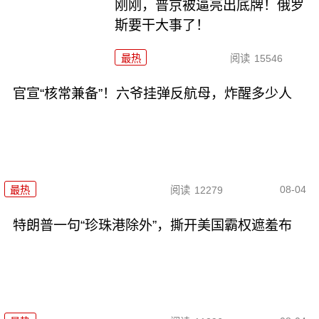
刚刚，普京被逼亮出底牌！俄罗
斯要干大事了！
最热
阅读
15546
官宣“核常兼备”！六爷挂弹反航母，炸醒多少人
08-04
最热
阅读
12279
特朗普一句“珍珠港除外”，撕开美国霸权遮羞布