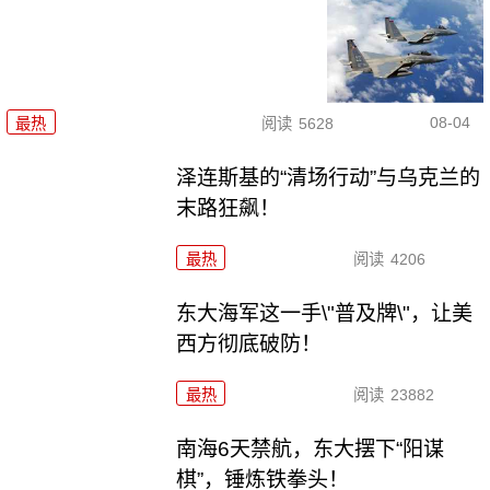
08-04
最热
阅读
5628
泽连斯基的“清场行动”与乌克兰的
末路狂飙！
最热
阅读
4206
东大海军这一手\"普及牌\"，让美
西方彻底破防！
最热
阅读
23882
南海6天禁航，东大摆下“阳谋
棋”，锤炼铁拳头！