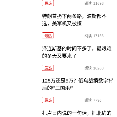
最热
阅读
11696
特朗普扔下两条路，波斯都不
选，美军机又被揍
最热
阅读
17156
泽连斯基的时间不多了，最艰难
的冬天又要来了
最热
阅读
10268
125万还是5万？俄乌战损数字背
后的\"三国杀\"
最热
阅读
7796
扎卢日内说的一句话，把北约的