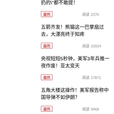
扔的\"都不敢提！
最热
阅读
2370
五箭齐发！熊猫这一巴掌扇过
去，大漂亮终于知疼
最热
阅读
22024
央视短短5秒钟，美军3年兵推一
夜作废！亚太变天
最热
阅读
17871
五角大楼这操作！美军报告称中
国导弹不如伊朗？
最热
阅读
9468