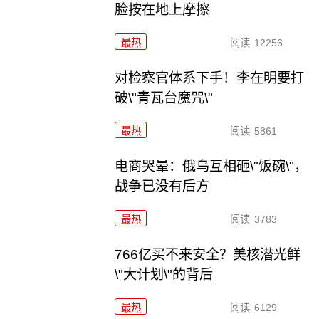
脸按在地上摩擦
最热
阅读
12256
对检察官体系下手！李在明要打
破\"青瓦台魔咒\"
最热
阅读
5861
电商哭晕：俄乌互相砸\"饭碗\"，
战争已没有后方
最热
阅读
3783
766亿买不来安全？美核潜光鲜
\"大计划\"的背后
最热
阅读
6129