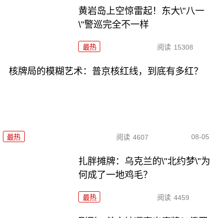
黄岩岛上空惊雷起！东大\"八一
\"警巡完全不一样
最热
阅读
15308
核牌局的模糊艺术：普京核红线，到底有多红？
08-05
最热
阅读
4607
扎胖摊牌：乌克兰的\"北约梦\"为
何成了一地鸡毛？
最热
阅读
4459