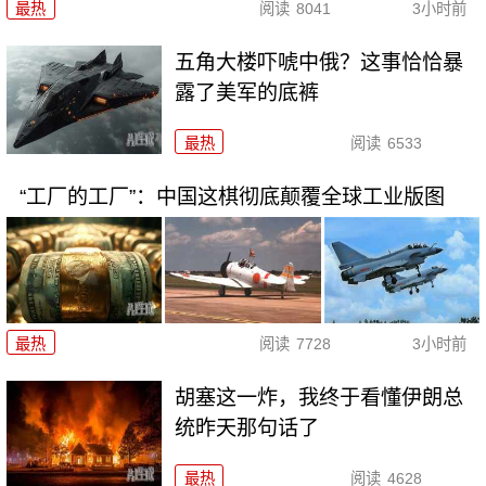
最热
阅读
8041
3小时前
五角大楼吓唬中俄？这事恰恰暴
露了美军的底裤
最热
阅读
6533
“工厂的工厂”：中国这棋彻底颠覆全球工业版图
最热
阅读
7728
3小时前
胡塞这一炸，我终于看懂伊朗总
统昨天那句话了
最热
阅读
4628