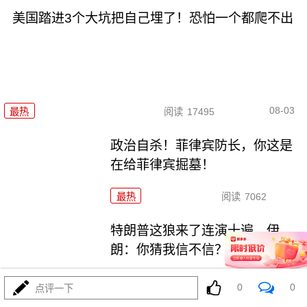
美国踏进3个大坑把自己埋了！恐怕一个都爬不出
08-03
最热
阅读
17495
政治自杀！菲律宾防长，你这是
在给菲律宾掘墓！
最热
阅读
7062
特朗普这狼来了连演十遍，伊
朗：你猜我信不信？
最热
阅读
5274
0
0
点评一下