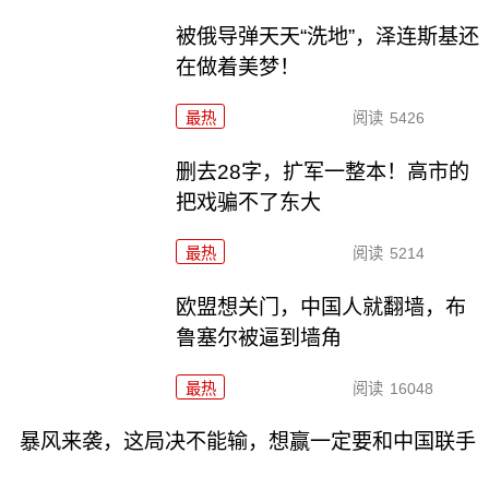
被俄导弹天天“洗地”，泽连斯基还
在做着美梦！
最热
阅读
5426
删去28字，扩军一整本！高市的
把戏骗不了东大
最热
阅读
5214
欧盟想关门，中国人就翻墙，布
鲁塞尔被逼到墙角
最热
阅读
16048
暴风来袭，这局决不能输，想赢一定要和中国联手