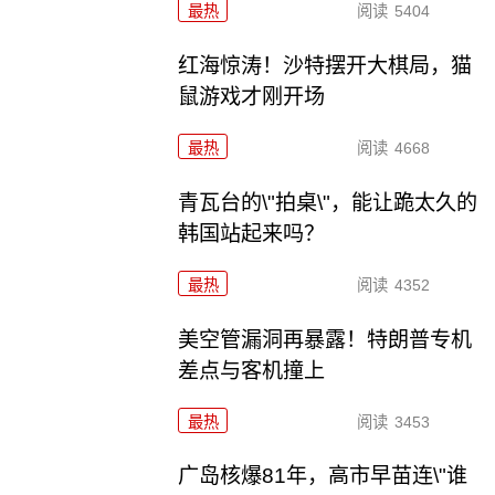
最热
阅读
5404
红海惊涛！沙特摆开大棋局，猫
鼠游戏才刚开场
最热
阅读
4668
青瓦台的\"拍桌\"，能让跪太久的
韩国站起来吗？
最热
阅读
4352
美空管漏洞再暴露！特朗普专机
差点与客机撞上
最热
阅读
3453
广岛核爆81年，高市早苗连\"谁