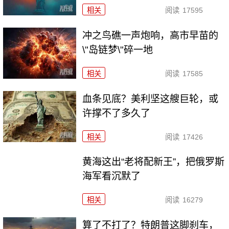
相关
阅读
17595
冲之鸟礁一声炮响，高市早苗的
\"岛链梦\"碎一地
相关
阅读
17585
血条见底？美利坚这艘巨轮，或
许撑不了多久了
相关
阅读
17426
黄海这出“老将配新王”，把俄罗斯
海军看沉默了
相关
阅读
16279
算了不打了？特朗普这脚刹车，