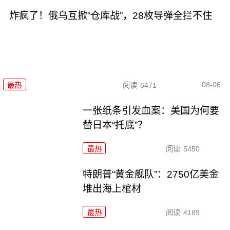
炸疯了！俄乌互掀“仓库战”，28枚导弹全拦不住
08-06
最热
阅读
6471
一张纸条引发血案：美国为何要
替日本“托底”？
最热
阅读
5450
特朗普“黄金舰队”：2750亿美金
堆出海上棺材
最热
阅读
4189