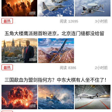
最热
阅读
12695
3小时前
五角大楼鹰派翘首盼进京，北京连门缝都没给留
最热
阅读
8386
2小时前
三国歃血为盟剑指何方？中东大棋有人坐不住了！