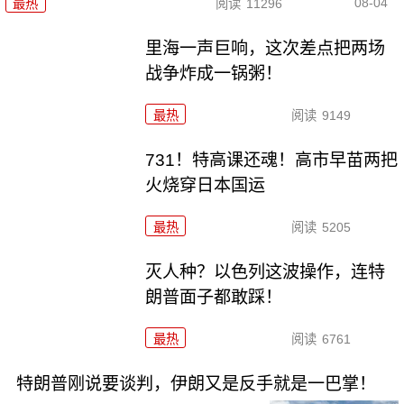
08-04
最热
阅读
11296
里海一声巨响，这次差点把两场
战争炸成一锅粥！
最热
阅读
9149
731！特高课还魂！高市早苗两把
火烧穿日本国运
最热
阅读
5205
灭人种？以色列这波操作，连特
朗普面子都敢踩！
最热
阅读
6761
特朗普刚说要谈判，伊朗又是反手就是一巴掌！