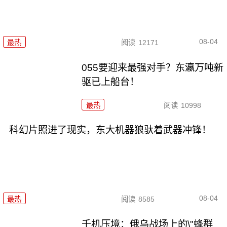
08-04
最热
阅读
12171
055要迎来最强对手？东瀛万吨新
驱已上船台！
最热
阅读
10998
科幻片照进了现实，东大机器狼驮着武器冲锋！
08-04
最热
阅读
8585
千机压境：俄乌战场上的\"蜂群