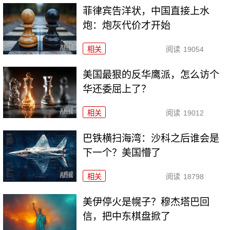
菲律宾告洋状，中国直接上水
炮：炮灰代价才开始
相关
阅读
19054
美国最狠的反华鹰派，怎么访个
华还委屈上了？
相关
阅读
19012
巴铁横扫海湾：沙科之后谁会是
下一个？美国懵了
相关
阅读
18798
美伊停火是幌子？穆杰塔巴回
信，把中东棋盘掀了