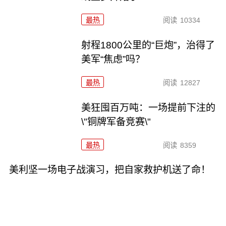
最热
阅读
10334
射程1800公里的“巨炮”，治得了
美军“焦虑”吗？
最热
阅读
12827
美狂囤百万吨：一场提前下注的
\"铜牌军备竞赛\"
最热
阅读
8359
美利坚一场电子战演习，把自家救护机送了命！