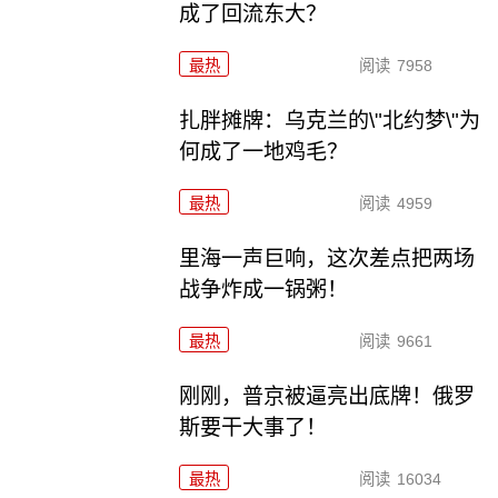
成了回流东大？
最热
阅读
7958
扎胖摊牌：乌克兰的\"北约梦\"为
何成了一地鸡毛？
最热
阅读
4959
里海一声巨响，这次差点把两场
战争炸成一锅粥！
最热
阅读
9661
刚刚，普京被逼亮出底牌！俄罗
斯要干大事了！
最热
阅读
16034