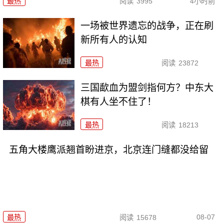
最热
阅读
3995
4小时前
一场被世界遗忘的战争，正在刷
新所有人的认知
最热
阅读
23872
三国歃血为盟剑指何方？中东大
棋有人坐不住了！
最热
阅读
18213
五角大楼鹰派翘首盼进京，北京连门缝都没给留
08-07
最热
阅读
15678