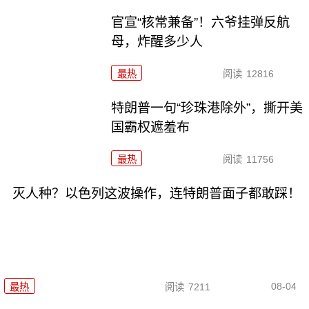
官宣“核常兼备”！六爷挂弹反航
母，炸醒多少人
最热
阅读
12816
特朗普一句“珍珠港除外”，撕开美
国霸权遮羞布
最热
阅读
11756
灭人种？以色列这波操作，连特朗普面子都敢踩！
08-04
最热
阅读
7211