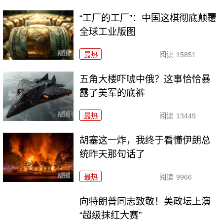
“工厂的工厂”：中国这棋彻底颠覆
全球工业版图
最热
阅读
15851
五角大楼吓唬中俄？这事恰恰暴
露了美军的底裤
最热
阅读
13449
胡塞这一炸，我终于看懂伊朗总
统昨天那句话了
最热
阅读
9966
向特朗普同志致敬！美政坛上演
“超级抹红大赛”