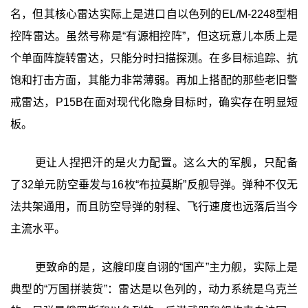
名，但其核心雷达实际上是进口自以色列的EL/M-2248型相
控阵雷达。虽然号称是“有源相控阵”，但这玩意儿本质上是
个单面阵旋转雷达，只能分时扫描探测。在多目标追踪、抗
饱和打击方面，其能力非常薄弱。再加上搭配的那些老旧警
戒雷达，P15B在面对现代化隐身目标时，确实存在明显短
板。
更让人捏把汗的是火力配置。这么大的军舰，只配备
了32单元防空垂发与16枚“布拉莫斯”反舰导弹。弹种不仅无
法共架通用，而且防空导弹的射程、飞行速度也远落后当今
主流水平。
更致命的是，这艘印度自诩的“国产”主力舰，实际上是
典型的“万国拼装货”：雷达是以色列的，动力系统是乌克兰