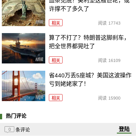
血条见底？美利坚这艘巨轮，或
许撑不了多久了
相关
阅读
17743
算了不打了？特朗普这脚刹车，
把全世界都晃吐了
相关
阅读
16109
省440万丢5座城？美国这波操作
亏到姥姥家了！
相关
阅读
15900
热门评论
登陆
0
条评论