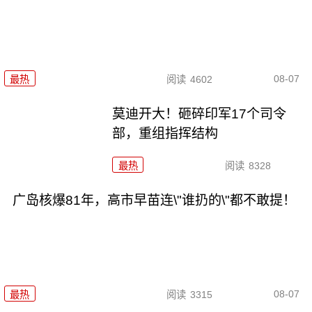
08-07
最热
阅读
4602
莫迪开大！砸碎印军17个司令
部，重组指挥结构
最热
阅读
8328
广岛核爆81年，高市早苗连\"谁扔的\"都不敢提！
08-07
最热
阅读
3315