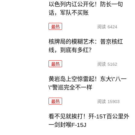
以色列内讧公开化！防长一句
话，军队不买账
最热
阅读
6424
核牌局的模糊艺术：普京核红
线，到底有多红？
最热
阅读
5162
黄岩岛上空惊雷起！东大\"八一
\"警巡完全不一样
最热
阅读
15903
看不见就挨打！歼-15T百公里外
一剑封喉F-15J