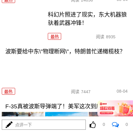
科幻片照进了现实，东大机器狼
驮着武器冲锋！
最热
阅读
8935
波斯要给中东\"物理断网\"，特朗普忙递橄榄枝？
08-04
最热
阅读
7447
F-35真被波斯导弹端了！美军这次到底输在哪
0
0
点评一下