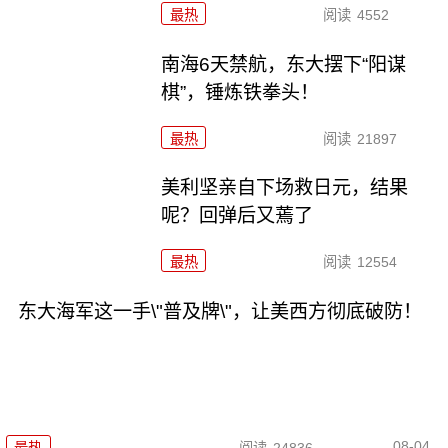
最热
阅读
4552
南海6天禁航，东大摆下“阳谋
棋”，锤炼铁拳头！
最热
阅读
21897
美利坚亲自下场救日元，结果
呢？回弹后又蔫了
最热
阅读
12554
东大海军这一手\"普及牌\"，让美西方彻底破防！
08-04
最热
阅读
24836