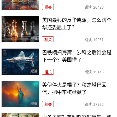
相关
阅读
20428
美国最狠的反华鹰派，怎么访个
华还委屈上了？
相关
阅读
19261
巴铁横扫海湾：沙科之后谁会是
下一个？美国懵了
相关
阅读
19146
美伊停火是幌子？穆杰塔巴回
信，把中东棋盘掀了
相关
阅读
17932