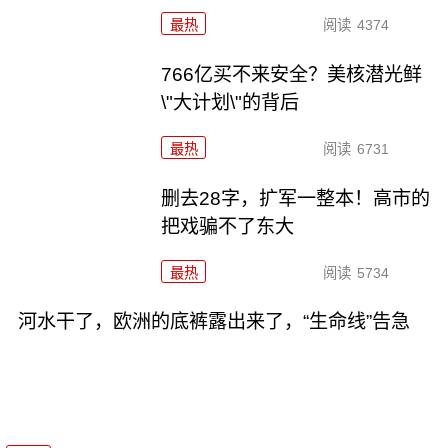
最热
阅读
4374
766亿买不来安全？美核潜光鲜
\"大计划\"的背后
最热
阅读
6731
删去28字，扩军一整本！高市的
把戏骗不了东大
最热
阅读
5734
河水干了，欧洲的底裤露出来了，“生命线”告急