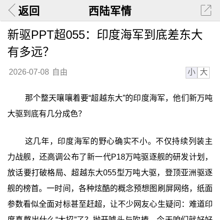
返回
西陆军情
新驱PPT超055：印度海军到底差东大
有多远？
小
大
2026-07-08
自由
那个整天嚷嚷着要“超越东大”的印度海军，他们新万吨
大驱到底有几分成色？
这几年，印度海军的野心确实不小。不仅持续列装主
力战舰，还高调公布了新一代P18万吨驱逐舰的研发计划，
放话要打破格局、超越东大055型万吨大驱，登顶亚洲驱逐
舰的榜首。一时间，各种炫酷的概念预想图刷屏网络，纸面
参数看似全面对标甚至赶超，让不少网友心生疑问：难道印
度真憋出什么“大招”了？抛开噱头与吹捧，今天咱们就好好