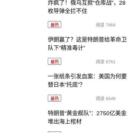
炸疯了！俄乌互掀“仓库战”，28
枚导弹全拦不住
最热
阅读
7464
伊朗赢了？这是特朗普给革命卫
队下“精准毒计”
最热
阅读
6761
一张纸条引发血案：美国为何要
替日本“托底”？
最热
阅读
6549
特朗普“黄金舰队”：2750亿美金
堆出海上棺材