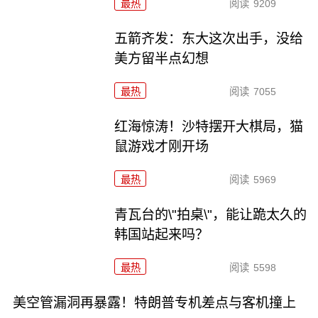
最热
阅读
9209
五箭齐发：东大这次出手，没给
美方留半点幻想
最热
阅读
7055
红海惊涛！沙特摆开大棋局，猫
鼠游戏才刚开场
最热
阅读
5969
青瓦台的\"拍桌\"，能让跪太久的
韩国站起来吗？
最热
阅读
5598
美空管漏洞再暴露！特朗普专机差点与客机撞上