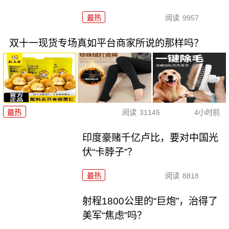
最热
阅读
9957
双十一现货专场真如平台商家所说的那样吗？
最热
阅读
31145
4小时前
印度豪赌千亿卢比，要对中国光
伏“卡脖子”？
最热
阅读
8818
射程1800公里的“巨炮”，治得了
美军“焦虑”吗？