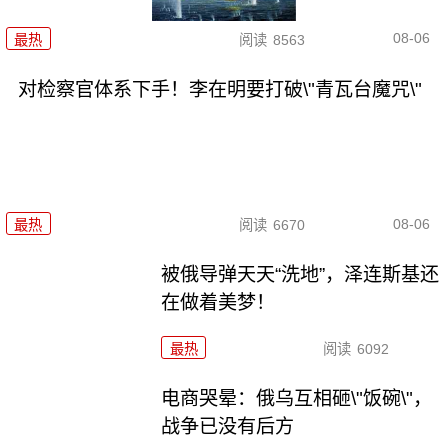
08-06
最热
阅读
8563
对检察官体系下手！李在明要打破\"青瓦台魔咒\"
08-06
最热
阅读
6670
被俄导弹天天“洗地”，泽连斯基还
在做着美梦！
最热
阅读
6092
电商哭晕：俄乌互相砸\"饭碗\"，
战争已没有后方