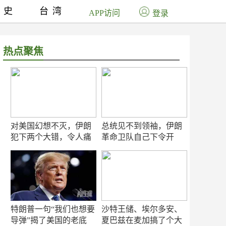
历史
台湾
APP访问
登录
热点聚焦
对美国幻想不灭，伊朗
总统见不到领袖，伊朗
犯下两个大错，令人痛
革命卫队自己下令开
心！
打？
特朗普一句“我们也想要
沙特王储、埃尔多安、
导弹”揭了美国的老底
夏巴兹在麦加搞了个大