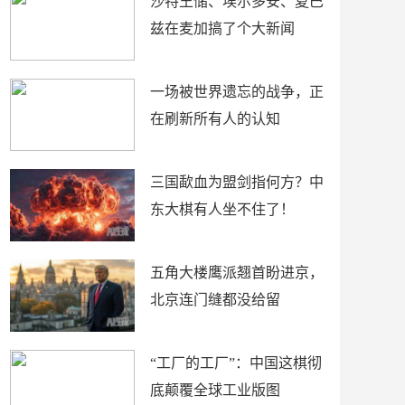
沙特王储、埃尔多安、夏巴
兹在麦加搞了个大新闻
一场被世界遗忘的战争，正
在刷新所有人的认知
三国歃血为盟剑指何方？中
东大棋有人坐不住了！
五角大楼鹰派翘首盼进京，
北京连门缝都没给留
“工厂的工厂”：中国这棋彻
底颠覆全球工业版图