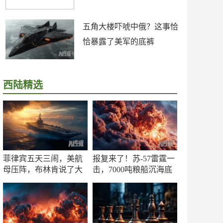
五角大楼吓唬中俄？这事恰
恰暴露了美军的底裤
西陆精选
菲律宾五天三闹，美航
报复来了！苏-57雷霆一
母压阵，布林肯说了大
击，7000吨粮船沉海底
实话