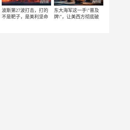
波斯第27波打击，打的
东大海军这一手\"普及
不是靶子，是美利坚命
牌\"，让美西方彻底破
门
防！