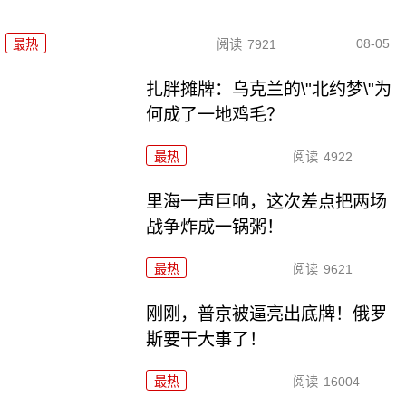
08-05
最热
阅读
7921
扎胖摊牌：乌克兰的\"北约梦\"为
何成了一地鸡毛？
最热
阅读
4922
里海一声巨响，这次差点把两场
战争炸成一锅粥！
最热
阅读
9621
刚刚，普京被逼亮出底牌！俄罗
斯要干大事了！
最热
阅读
16004