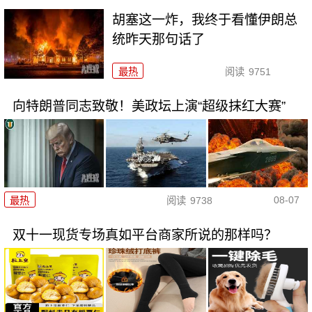
胡塞这一炸，我终于看懂伊朗总
统昨天那句话了
最热
阅读
9751
向特朗普同志致敬！美政坛上演“超级抹红大赛”
08-07
最热
阅读
9738
双十一现货专场真如平台商家所说的那样吗？