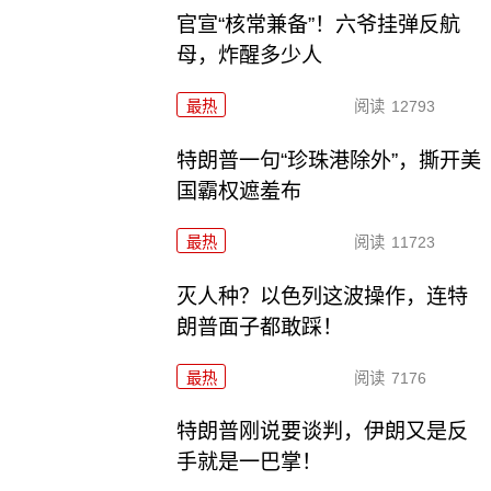
官宣“核常兼备”！六爷挂弹反航
母，炸醒多少人
最热
阅读
12793
特朗普一句“珍珠港除外”，撕开美
国霸权遮羞布
最热
阅读
11723
灭人种？以色列这波操作，连特
朗普面子都敢踩！
最热
阅读
7176
特朗普刚说要谈判，伊朗又是反
手就是一巴掌！