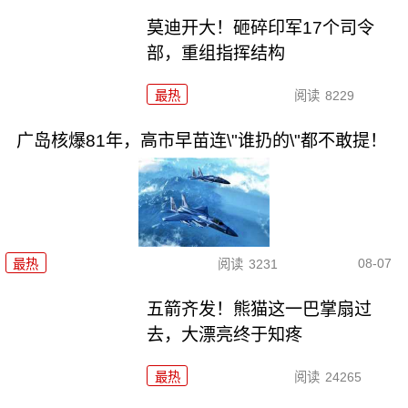
莫迪开大！砸碎印军17个司令
部，重组指挥结构
最热
阅读
8229
广岛核爆81年，高市早苗连\"谁扔的\"都不敢提！
08-07
最热
阅读
3231
五箭齐发！熊猫这一巴掌扇过
去，大漂亮终于知疼
最热
阅读
24265