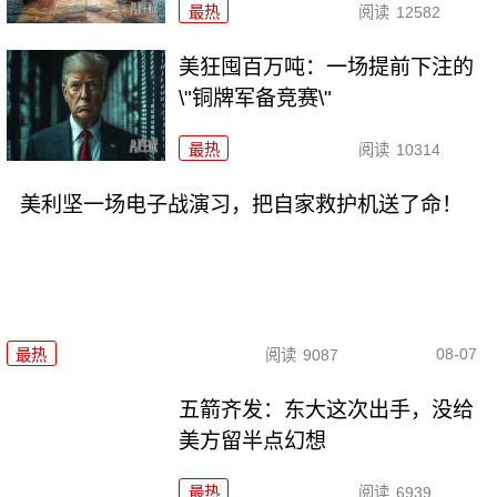
最热
阅读
12582
美狂囤百万吨：一场提前下注的
\"铜牌军备竞赛\"
最热
阅读
10314
美利坚一场电子战演习，把自家救护机送了命！
08-07
最热
阅读
9087
五箭齐发：东大这次出手，没给
美方留半点幻想
最热
阅读
6939