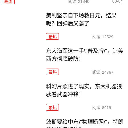
08-04
最热
阅读
21840
美利坚亲自下场救日元，结果
呢？回弹后又蔫了
最热
阅读
12529
东大海军这一手\"普及牌\"，让美
西方彻底破防！
最热
阅读
24767
科幻片照进了现实，东大机器狼
驮着武器冲锋！
最热
阅读
8919
波斯要给中东\"物理断网\"，特朗