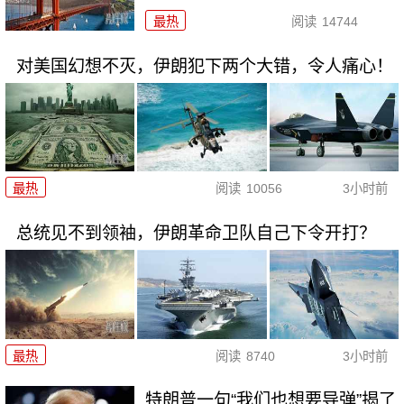
最热
阅读
14744
对美国幻想不灭，伊朗犯下两个大错，令人痛心！
最热
阅读
10056
3小时前
总统见不到领袖，伊朗革命卫队自己下令开打？
最热
阅读
8740
3小时前
特朗普一句“我们也想要导弹”揭了