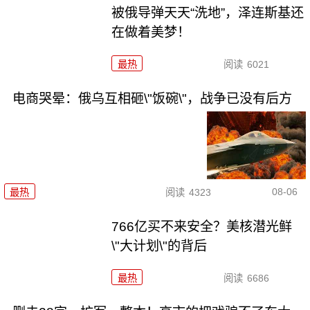
被俄导弹天天“洗地”，泽连斯基还
在做着美梦！
最热
阅读
6021
电商哭晕：俄乌互相砸\"饭碗\"，战争已没有后方
08-06
最热
阅读
4323
766亿买不来安全？美核潜光鲜
\"大计划\"的背后
最热
阅读
6686