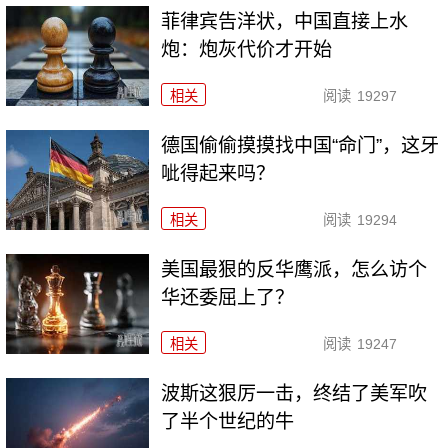
菲律宾告洋状，中国直接上水
炮：炮灰代价才开始
相关
阅读
19297
德国偷偷摸摸找中国“命门”，这牙
呲得起来吗？
相关
阅读
19294
美国最狠的反华鹰派，怎么访个
华还委屈上了？
相关
阅读
19247
波斯这狠厉一击，终结了美军吹
了半个世纪的牛