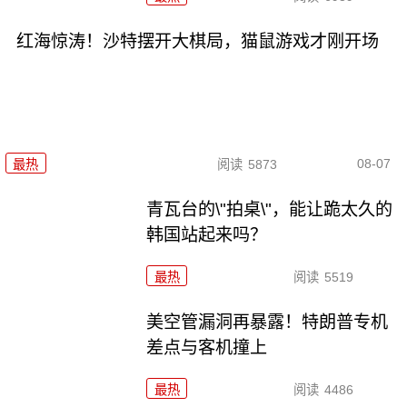
红海惊涛！沙特摆开大棋局，猫鼠游戏才刚开场
08-07
最热
阅读
5873
青瓦台的\"拍桌\"，能让跪太久的
韩国站起来吗？
最热
阅读
5519
美空管漏洞再暴露！特朗普专机
差点与客机撞上
最热
阅读
4486