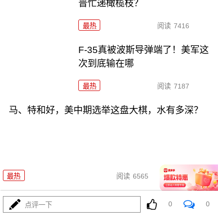
普忙递橄榄枝？
最热
阅读
7416
F-35真被波斯导弹端了！美军这
次到底输在哪
最热
阅读
7187
马、特和好，美中期选举这盘大棋，水有多深？
08-04
最热
阅读
6565
特朗普对波斯下狠手，为何在黎
0
0
点评一下
明前戛然而止？