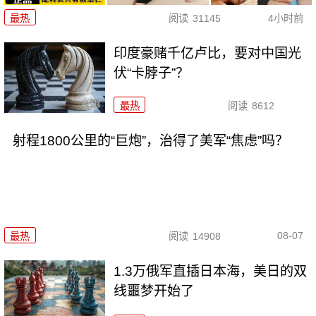
最热
阅读
31145
4小时前
印度豪赌千亿卢比，要对中国光
伏“卡脖子”？
最热
阅读
8612
射程1800公里的“巨炮”，治得了美军“焦虑”吗？
08-07
最热
阅读
14908
1.3万俄军直插日本海，美日的双
线噩梦开始了