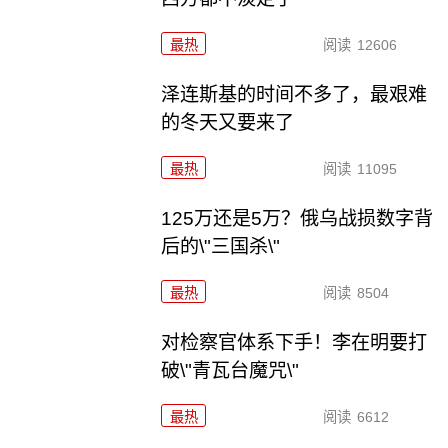
最热
阅读
12606
泽连斯基的时间不多了，最艰难
的冬天又要来了
最热
阅读
11095
125万还是5万？俄乌战损数字背
后的\"三国杀\"
最热
阅读
8504
对检察官体系下手！李在明要打
破\"青瓦台魔咒\"
最热
阅读
6612