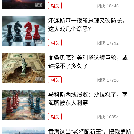
相关
阅读
18446
泽连斯基一夜斩总理又砍防长，
这大戏几个意思？
相关
阅读
17792
血条见底？美利坚这艘巨轮，或
许撑不了多久了
相关
阅读
17726
马科斯两线溃败：沙拉稳了，南
海牌被东大刺穿
相关
阅读
16854
黄海这出“老将配新王”，把俄罗斯