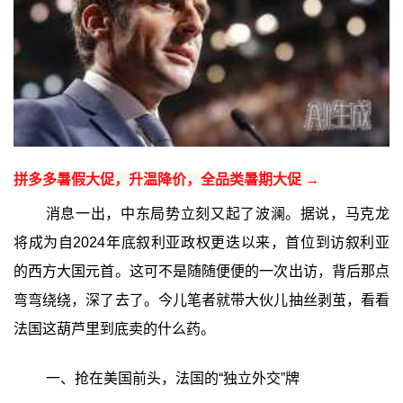
拼多多暑假大促，升温降价，全品类暑期大促 →
消息一出，中东局势立刻又起了波澜。据说，马克龙
将成为自2024年底叙利亚政权更迭以来，首位到访叙利亚
的西方大国元首。这可不是随随便便的一次出访，背后那点
弯弯绕绕，深了去了。今儿笔者就带大伙儿抽丝剥茧，看看
法国这葫芦里到底卖的什么药。
一、抢在美国前头，法国的“独立外交”牌