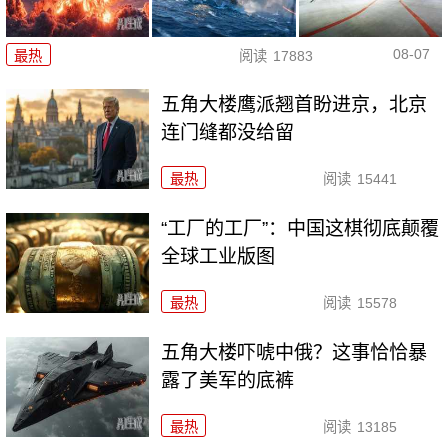
08-07
最热
阅读
17883
五角大楼鹰派翘首盼进京，北京
连门缝都没给留
最热
阅读
15441
“工厂的工厂”：中国这棋彻底颠覆
全球工业版图
最热
阅读
15578
五角大楼吓唬中俄？这事恰恰暴
露了美军的底裤
最热
阅读
13185