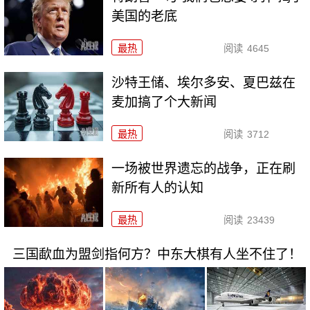
美国的老底
最热
阅读
4645
沙特王储、埃尔多安、夏巴兹在
麦加搞了个大新闻
最热
阅读
3712
一场被世界遗忘的战争，正在刷
新所有人的认知
最热
阅读
23439
三国歃血为盟剑指何方？中东大棋有人坐不住了！