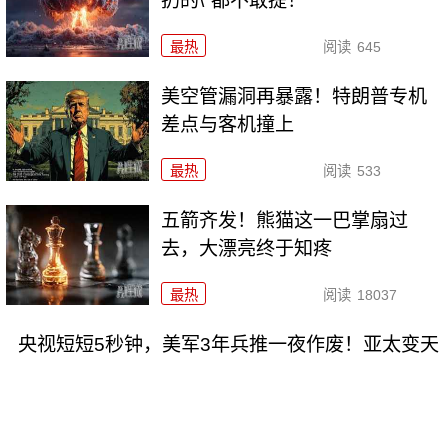
扔的\"都不敢提！
最热
阅读
645
美空管漏洞再暴露！特朗普专机
差点与客机撞上
最热
阅读
533
五箭齐发！熊猫这一巴掌扇过
去，大漂亮终于知疼
最热
阅读
18037
央视短短5秒钟，美军3年兵推一夜作废！亚太变天