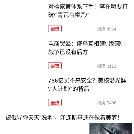
对检察官体系下手！李在明要打
破\"青瓦台魔咒\"
最热
阅读
4964
电商哭晕：俄乌互相砸\"饭碗\"，
战争已没有后方
最热
阅读
3113
766亿买不来安全？美核潜光鲜
\"大计划\"的背后
最热
阅读
5408
被俄导弹天天“洗地”，泽连斯基还在做着美梦！