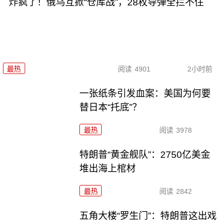
炸疯了！俄乌互掀“仓库战”，28枚导弹全拦不住
最热
阅读
4901
2小时前
一张纸条引发血案：美国为何要
替日本“托底”？
最热
阅读
3978
特朗普“黄金舰队”：2750亿美金
堆出海上棺材
最热
阅读
2842
五角大楼“罗生门”：特朗普这出戏