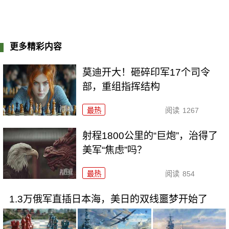
更多精彩内容
莫迪开大！砸碎印军17个司令
部，重组指挥结构
最热
阅读
1267
射程1800公里的“巨炮”，治得了
美军“焦虑”吗？
最热
阅读
854
1.3万俄军直插日本海，美日的双线噩梦开始了