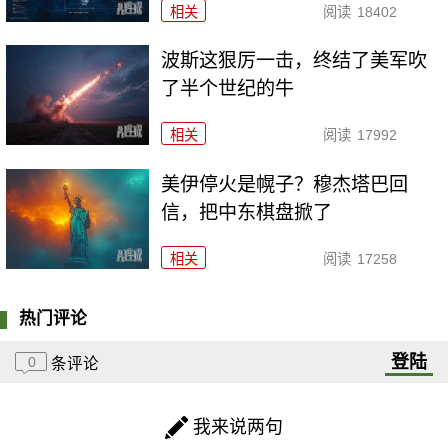
相关
阅读
18402
波斯这狠厉一击，终结了美军吹
了半个世纪的牛
相关
阅读
17992
美伊停火是幌子？穆杰塔巴回
信，把中东棋盘掀了
相关
阅读
17258
热门评论
登陆
0
条评论
我来说两句