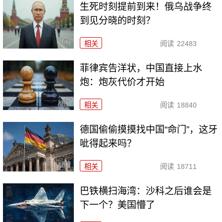
生死时刻提前到来！俄乌战争终
到见分晓的时刻？
相关
阅读
22483
菲律宾告洋状，中国直接上水
炮：炮灰代价才开始
相关
阅读
18840
德国偷偷摸摸找中国“命门”，这牙
呲得起来吗？
相关
阅读
18711
巴铁横扫海湾：沙科之后谁会是
下一个？美国懵了