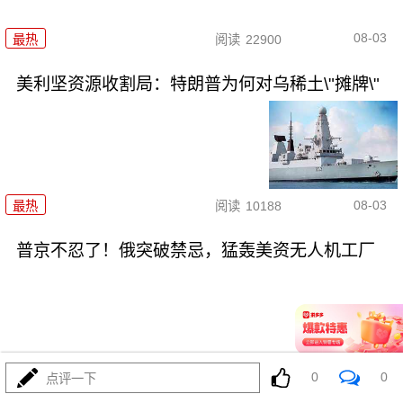
08-03
最热
阅读
22900
美利坚资源收割局：特朗普为何对乌稀土\"摊牌\"
08-03
最热
阅读
10188
普京不忍了！俄突破禁忌，猛轰美资无人机工厂
08-03
最热
阅读
8684
0
0
点评一下