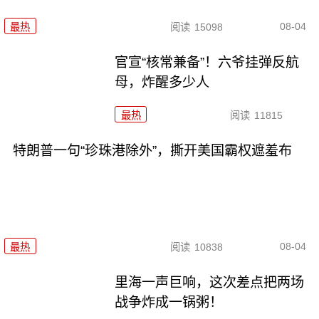
08-04
最热
阅读
15098
官宣“核常兼备”！六爷挂弹反航
母，炸醒多少人
最热
阅读
11815
特朗普一句“珍珠港除外”，撕开美国霸权遮羞布
08-04
最热
阅读
10838
里海一声巨响，这次差点把两场
战争炸成一锅粥！