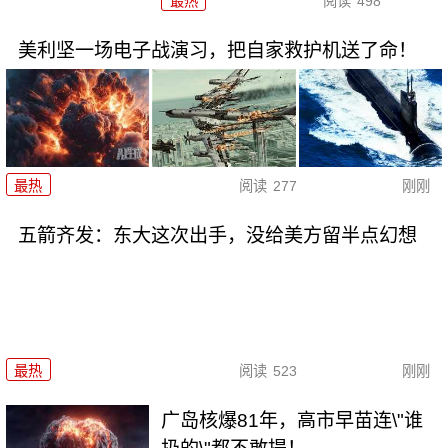
最热
阅读
498
美利坚一场电子战演习，把自家救护机送了命！
最热
阅读
277
刚刚
五箭齐发：东大这次出手，没给美方留半点幻想
最热
阅读
523
刚刚
广岛核爆81年，高市早苗连\"谁