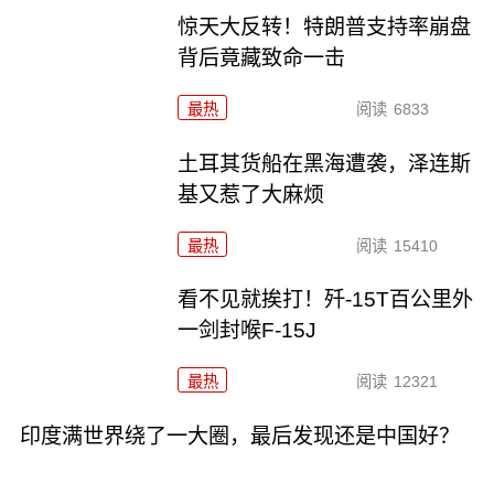
惊天大反转！特朗普支持率崩盘
背后竟藏致命一击
最热
阅读
6833
土耳其货船在黑海遭袭，泽连斯
基又惹了大麻烦
最热
阅读
15410
看不见就挨打！歼-15T百公里外
一剑封喉F-15J
最热
阅读
12321
印度满世界绕了一大圈，最后发现还是中国好？