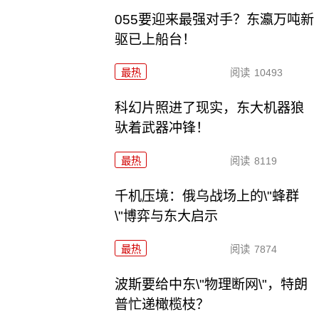
055要迎来最强对手？东瀛万吨新
驱已上船台！
最热
阅读
10493
科幻片照进了现实，东大机器狼
驮着武器冲锋！
最热
阅读
8119
千机压境：俄乌战场上的\"蜂群
\"博弈与东大启示
最热
阅读
7874
波斯要给中东\"物理断网\"，特朗
普忙递橄榄枝？