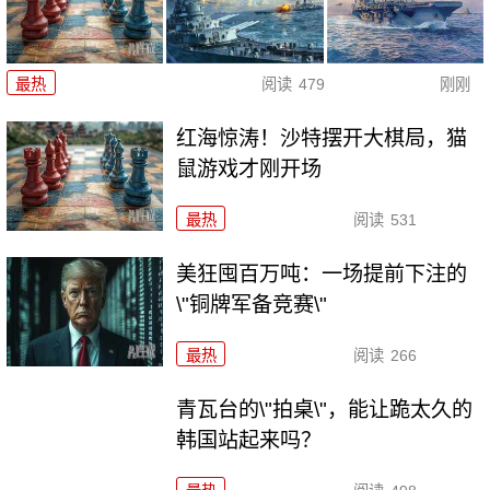
最热
阅读
479
刚刚
红海惊涛！沙特摆开大棋局，猫
鼠游戏才刚开场
最热
阅读
531
美狂囤百万吨：一场提前下注的
\"铜牌军备竞赛\"
最热
阅读
266
青瓦台的\"拍桌\"，能让跪太久的
韩国站起来吗？