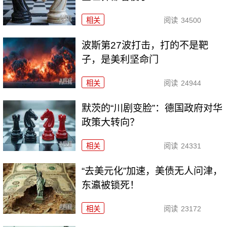
相关
阅读
34500
波斯第27波打击，打的不是靶
子，是美利坚命门
相关
阅读
24944
默茨的“川剧变脸”：德国政府对华
政策大转向？
相关
阅读
24331
“去美元化”加速，美债无人问津，
东瀛被锁死！
相关
阅读
23172