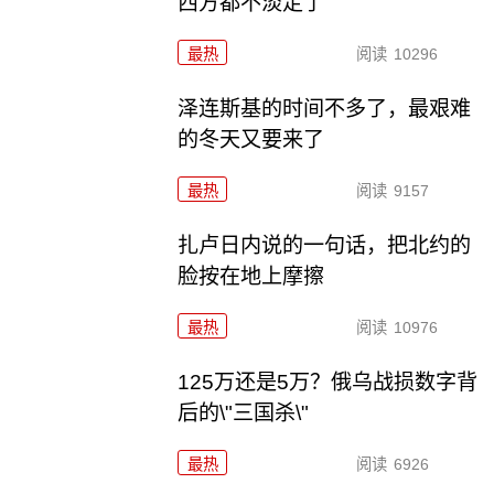
西方都不淡定了
最热
阅读
10296
泽连斯基的时间不多了，最艰难
的冬天又要来了
最热
阅读
9157
扎卢日内说的一句话，把北约的
脸按在地上摩擦
最热
阅读
10976
125万还是5万？俄乌战损数字背
后的\"三国杀\"
最热
阅读
6926