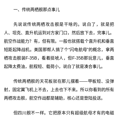
一、传统两栖舰那点事儿
先说说传统两栖攻击舰是干啥的。说白了，就是把
人、坦克、直升机运到对方家门口，然后放下去，完事儿。
航空作战能力？有，但有限。一般也就搭载个直升机和垂直
短距起降战机。美国那帮人搞了个“闪电航母”的概念，拿两
栖攻击舰装F-35B，看着挺唬人，但F-35B那玩意儿，垂直
起降太费油，航程短、载荷小，说白了就是凑合事儿。
传统两栖舰的天花板就在那儿摆着——甲板短、没弹
射，固定翼飞机上不去，上去也下不来。所以你看到的所有
两栖攻击舰，航空作战都是辅助，核心还是登陆投送。
但四川舰不一样。它把原本只有超级航母才有的电磁