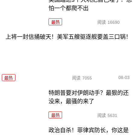
怕一个都爬不出
最热
阅读
16690
上将一封信捅破天！美军五艘驱逐舰要盖三口锅！
08-03
最热
阅读
7055
特朗普要对伊朗动手？最狠的还
没来，最骚的来了
最热
阅读
5631
政治自杀！菲律宾防长，你这是