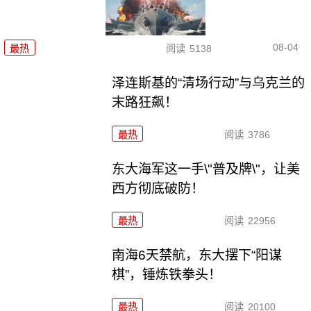
08-04
最热
阅读
5138
泽连斯基的“清场行动”与乌克兰的
末路狂飙！
最热
阅读
3786
东大海军这一手\"普及牌\"，让美
西方彻底破防！
最热
阅读
22956
南海6天禁航，东大摆下“阳谋
棋”，锤炼铁拳头！
最热
阅读
20100