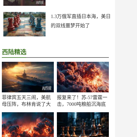
1.3万俄军直插日本海，美日
的双线噩梦开始了
西陆精选
菲律宾五天三闹，美航
报复来了！苏-57雷霆一
母压阵，布林肯说了大
击，7000吨粮船沉海底
实话