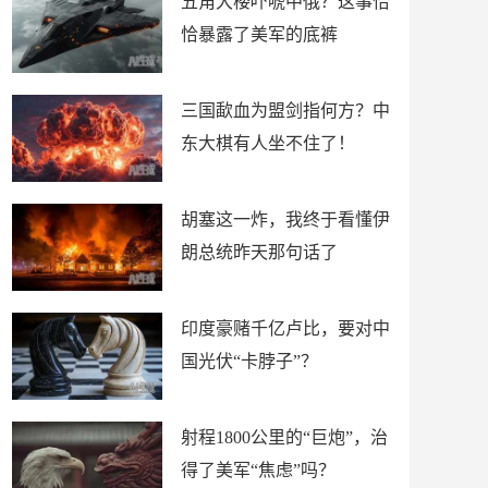
五角大楼吓唬中俄？这事恰
恰暴露了美军的底裤
三国歃血为盟剑指何方？中
东大棋有人坐不住了！
胡塞这一炸，我终于看懂伊
朗总统昨天那句话了
印度豪赌千亿卢比，要对中
国光伏“卡脖子”？
射程1800公里的“巨炮”，治
得了美军“焦虑”吗？