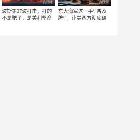
波斯第27波打击，打的
东大海军这一手\"普及
不是靶子，是美利坚命
牌\"，让美西方彻底破
门
防！