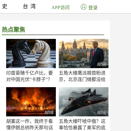
历史
台湾
APP访问
登录
热点聚焦
印度豪赌千亿卢比，要
五角大楼鹰派翘首盼进
对中国光伏“卡脖子”？
京，北京连门缝都没给
留
胡塞这一炸，我终于看
五角大楼吓唬中俄？这
懂伊朗总统昨天那句话
事恰恰暴露了美军的底