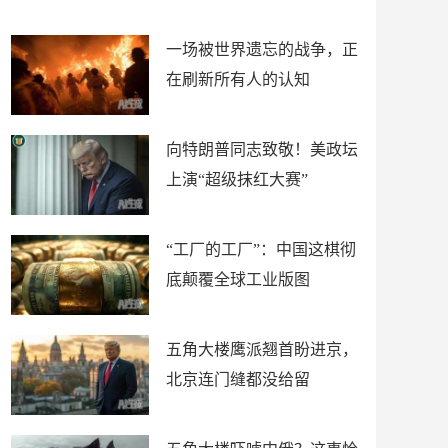
了
裤
一场被世界遗忘的战争，正
在刷新所有人的认知
向特朗普同志致敬！美政坛
上演“超级抹红大赛”
“工厂的工厂”：中国这棋彻
底颠覆全球工业版图
五角大楼鹰派翘首盼进京，
北京连门缝都没给留