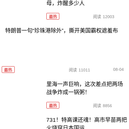
母，炸醒多少人
最热
阅读
12003
特朗普一句“珍珠港除外”，撕开美国霸权遮羞布
08-04
最热
阅读
11011
里海一声巨响，这次差点把两场
战争炸成一锅粥！
最热
阅读
8856
731！特高课还魂！高市早苗两把
火烧穿日本国运