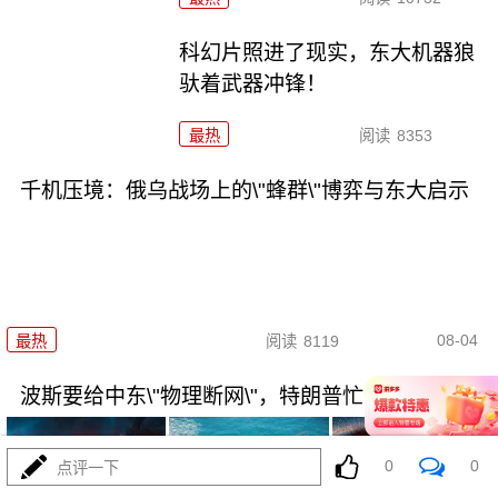
科幻片照进了现实，东大机器狼
驮着武器冲锋！
最热
阅读
8353
千机压境：俄乌战场上的\"蜂群\"博弈与东大启示
08-04
最热
阅读
8119
波斯要给中东\"物理断网\"，特朗普忙递橄榄枝？
0
0
点评一下