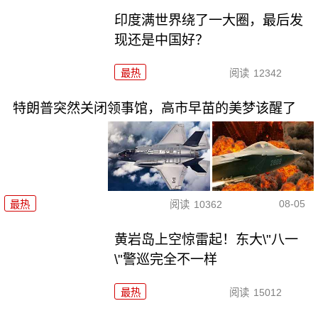
印度满世界绕了一大圈，最后发
现还是中国好？
最热
阅读
12342
特朗普突然关闭领事馆，高市早苗的美梦该醒了
08-05
最热
阅读
10362
黄岩岛上空惊雷起！东大\"八一
\"警巡完全不一样
最热
阅读
15012