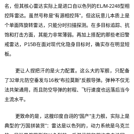
名，但其核心雷达实际上是进口自以色列的EL/M-2248型相
控阵雷达。虽然号称是“有源相控阵”，但这玩意儿本质上是
个单面阵旋转雷达，只能分时扫描探测。在多目标追踪、抗
饱和打击方面，其能力非常薄弱。再加上搭配的那些老旧警
戒雷达，P15B在面对现代化隐身目标时，确实存在明显短
板。
更让人捏把汗的是火力配置。这么大的军舰，只配备
了32单元防空垂发与16枚“布拉莫斯”反舰导弹。弹种不仅无
法共架通用，而且防空导弹的射程、飞行速度也远落后当今
主流水平。
更致命的是，这艘印度自诩的“国产”主力舰，实际上是
典型的“万国拼装货”：雷达是以色列的，动力系统是乌克兰