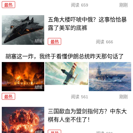
最热
阅读
659
刚刚
五角大楼吓唬中俄？这事恰恰暴
露了美军的底裤
最热
阅读
666
胡塞这一炸，我终于看懂伊朗总统昨天那句话了
最热
阅读
561
刚刚
三国歃血为盟剑指何方？中东大
棋有人坐不住了！