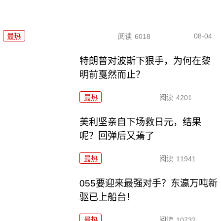
08-04
最热
阅读
6018
特朗普对波斯下狠手，为何在黎
明前戛然而止？
最热
阅读
4201
美利坚亲自下场救日元，结果
呢？回弹后又蔫了
最热
阅读
11941
055要迎来最强对手？东瀛万吨新
驱已上船台！
最热
阅读
10732