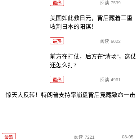
最热
阅读
7539
美国如此救日元，背后藏着三重
收割日本的阳谋！
最热
阅读
6022
前方在打仗，后方在“清场”，这仗
还怎么打？
最热
阅读
4961
惊天大反转！特朗普支持率崩盘背后竟藏致命一击
08-05
最热
阅读
7221