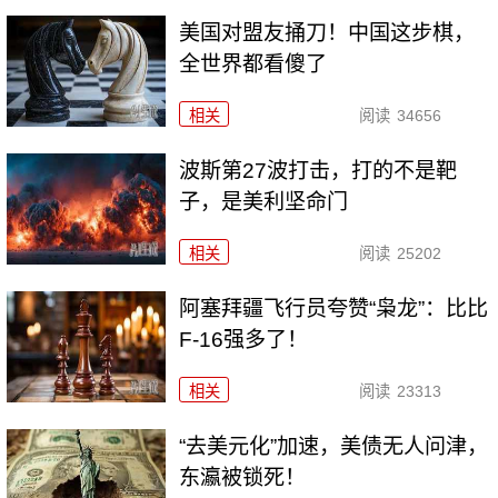
美国对盟友捅刀！中国这步棋，
全世界都看傻了
相关
阅读
34656
波斯第27波打击，打的不是靶
子，是美利坚命门
相关
阅读
25202
阿塞拜疆飞行员夸赞“枭龙”：比比
F-16强多了！
相关
阅读
23313
“去美元化”加速，美债无人问津，
东瀛被锁死！