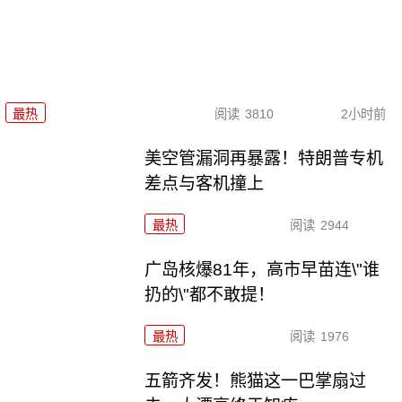
最热
阅读
3810
2小时前
美空管漏洞再暴露！特朗普专机
差点与客机撞上
最热
阅读
2944
广岛核爆81年，高市早苗连\"谁
扔的\"都不敢提！
最热
阅读
1976
五箭齐发！熊猫这一巴掌扇过