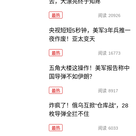
去，大漂亮终于知疼
最热
阅读
20926
央视短短5秒钟，美军3年兵推一
夜作废！亚太变天
最热
阅读
16773
五角大楼这操作！美军报告称中
国导弹不如伊朗？
最热
阅读
8917
炸疯了！俄乌互掀“仓库战”，28
枚导弹全拦不住
最热
阅读
6033