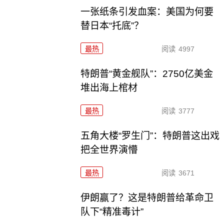
一张纸条引发血案：美国为何要
替日本“托底”？
最热
阅读
4997
特朗普“黄金舰队”：2750亿美金
堆出海上棺材
最热
阅读
3777
五角大楼“罗生门”：特朗普这出戏
把全世界演懵
最热
阅读
3671
伊朗赢了？这是特朗普给革命卫
队下“精准毒计”