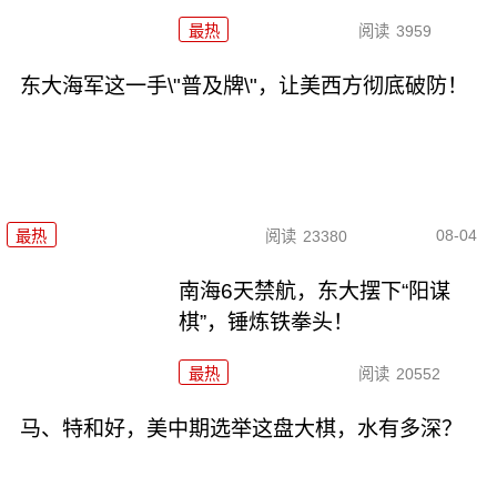
最热
阅读
3959
东大海军这一手\"普及牌\"，让美西方彻底破防！
08-04
最热
阅读
23380
南海6天禁航，东大摆下“阳谋
棋”，锤炼铁拳头！
最热
阅读
20552
马、特和好，美中期选举这盘大棋，水有多深？