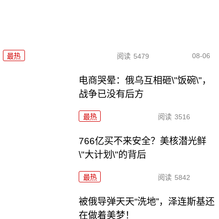
08-06
最热
阅读
5479
电商哭晕：俄乌互相砸\"饭碗\"，
战争已没有后方
最热
阅读
3516
766亿买不来安全？美核潜光鲜
\"大计划\"的背后
最热
阅读
5842
被俄导弹天天“洗地”，泽连斯基还
在做着美梦！