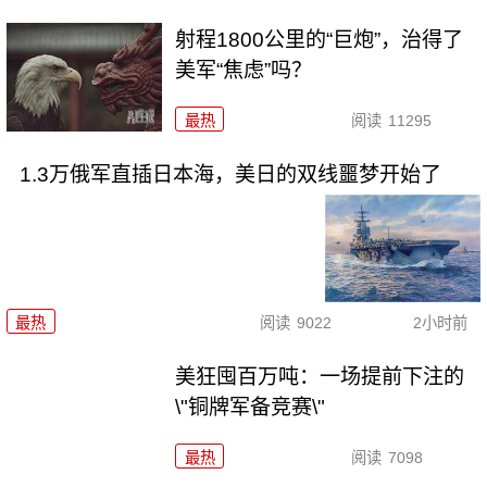
射程1800公里的“巨炮”，治得了
美军“焦虑”吗？
最热
阅读
11295
1.3万俄军直插日本海，美日的双线噩梦开始了
最热
阅读
9022
2小时前
美狂囤百万吨：一场提前下注的
\"铜牌军备竞赛\"
最热
阅读
7098