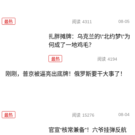
08-05
最热
阅读
4311
扎胖摊牌：乌克兰的\"北约梦\"为
何成了一地鸡毛？
最热
阅读
4194
刚刚，普京被逼亮出底牌！俄罗斯要干大事了！
08-04
最热
阅读
15276
官宣“核常兼备”！六爷挂弹反航