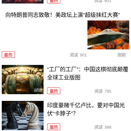
最热
阅读
601
向特朗普同志致敬！美政坛上演“超级抹红大赛”
最热
阅读
901
刚刚
“工厂的工厂”：中国这棋彻底颠覆
全球工业版图
最热
阅读
795
印度豪赌千亿卢比，要对中国光
伏“卡脖子”？
最热
阅读
388