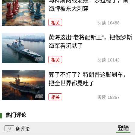
马科斯两线溃败：沙拉稳了，南
海牌被东大刺穿
相关
阅读
16488
黄海这出“老将配新王”，把俄罗斯
海军看沉默了
相关
阅读
16143
算了不打了？特朗普这脚刹车，
把全世界都晃吐了
相关
阅读
15257
热门评论
登陆
0
条评论