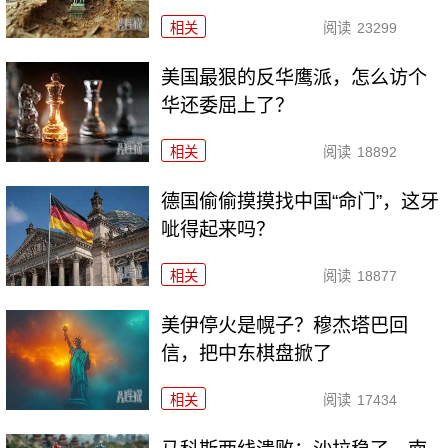
相关
阅读
23299
美国最狠的反华鹰派，怎么访个
华还委屈上了？
相关
阅读
18892
德国偷偷摸摸找中国“命门”，这牙
呲得起来吗？
相关
阅读
18877
美伊停火是幌子？穆杰塔巴回
信，把中东棋盘掀了
相关
阅读
17434