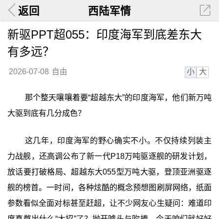
返回
西陆军情
新驱PPT超055：印度海军到底差东大
有多远？
小
大
2026-07-08
自由
那个整天嚷嚷着要“超越东大”的印度海军，他们新万吨
大驱到底有几分成色？
这几年，印度海军的野心确实不小。不仅持续列装主
力战舰，还高调公布了新一代P18万吨驱逐舰的研发计划，
放话要打破格局、超越东大055型万吨大驱，登顶亚洲驱逐
舰的榜首。一时间，各种炫酷的概念预想图刷屏网络，纸面
参数看似全面对标甚至赶超，让不少网友心生疑问：难道印
度真憋出什么“大招”了？抛开噱头与吹捧，今天咱们就好好