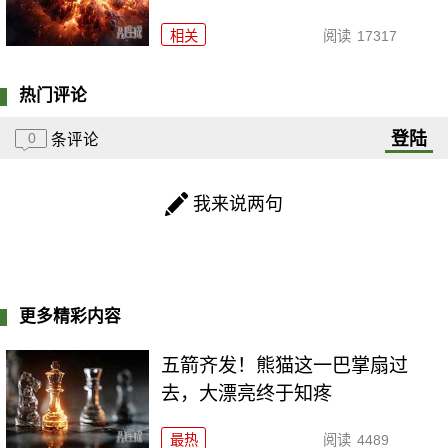
相关
阅读
17317
热门评论
登陆
0
条评论
我来说两句
更多精彩内容
五箭齐发！熊猫这一巴掌扇过
去，大漂亮终于知疼
最热
阅读
4489