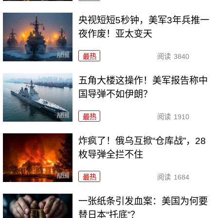
央视短短5秒钟，美军3年兵推一
夜作废！亚太变天
最热
阅读
3840
五角大楼这操作！美军报告称中
国导弹不如伊朗？
最热
阅读
1910
炸疯了！俄乌互掀“仓库战”，28
枚导弹全拦不住
最热
阅读
1684
一张纸条引发血案：美国为何要
替日本“托底”？