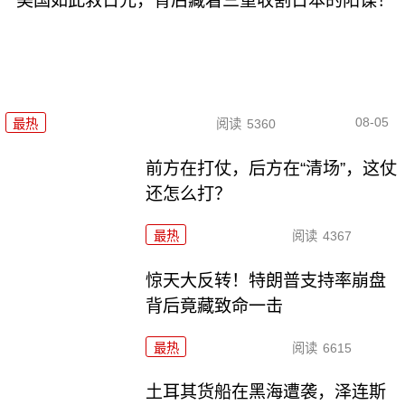
美国如此救日元，背后藏着三重收割日本的阳谋！
08-05
最热
阅读
5360
前方在打仗，后方在“清场”，这仗
还怎么打？
最热
阅读
4367
惊天大反转！特朗普支持率崩盘
背后竟藏致命一击
最热
阅读
6615
土耳其货船在黑海遭袭，泽连斯