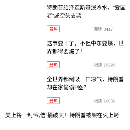
特朗普给泽连斯基泼冷水，“爱国
者”或空头支票
最热
阅读
3417
这事要干了，不但中东要爆，世
界都得要爆了！
最热
阅读
19220
全世界都倒吸一口凉气，特朗普
却在家偷偷P图？
最热
阅读
10656
美上将一封“私信”捅破天！特朗普被架在火上烤