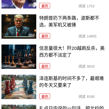
最热
阅读
1752
特朗普扔下两条路，波斯都不
选，美军机又被揍
最热
阅读
14805
信息量很大！歼20越肩反杀，美
西方都不淡定了
最热
阅读
9033
泽连斯基的时间不多了，最艰难
的冬天又要来了
最热
阅读
8186
扎卢日内说的一句话，把北约的