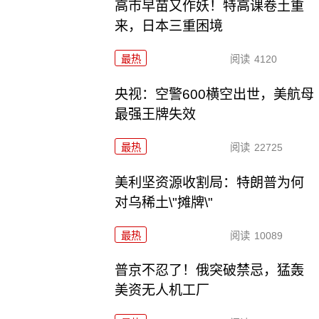
高市早苗又作妖！特高课卷土重
来，日本三重困境
最热
阅读
4120
央视：空警600横空出世，美航母
最强王牌失效
最热
阅读
22725
美利坚资源收割局：特朗普为何
对乌稀土\"摊牌\"
最热
阅读
10089
普京不忍了！俄突破禁忌，猛轰
美资无人机工厂