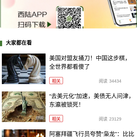
大家都在看
美国对盟友捅刀！中国这步棋，
全世界都看傻了
相关
阅读
34434
“去美元化”加速，美债无人问津，
东瀛被锁死！
相关
阅读
23129
阿塞拜疆飞行员夸赞“枭龙”：比比