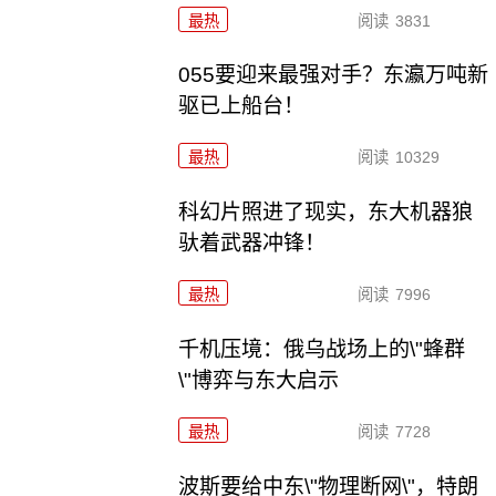
最热
阅读
3831
055要迎来最强对手？东瀛万吨新
驱已上船台！
最热
阅读
10329
科幻片照进了现实，东大机器狼
驮着武器冲锋！
最热
阅读
7996
千机压境：俄乌战场上的\"蜂群
\"博弈与东大启示
最热
阅读
7728
波斯要给中东\"物理断网\"，特朗