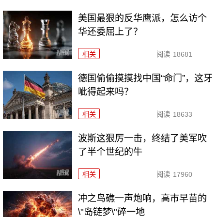
美国最狠的反华鹰派，怎么访个
华还委屈上了？
相关
阅读
18681
德国偷偷摸摸找中国“命门”，这牙
呲得起来吗？
相关
阅读
18633
波斯这狠厉一击，终结了美军吹
了半个世纪的牛
相关
阅读
17960
冲之鸟礁一声炮响，高市早苗的
\"岛链梦\"碎一地