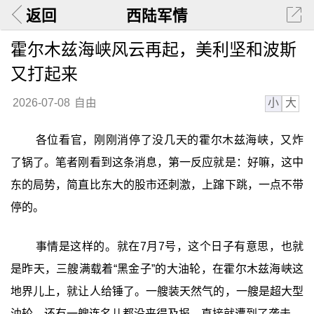
返回
西陆军情
霍尔木兹海峡风云再起，美利坚和波斯
又打起来
小
大
2026-07-08
自由
各位看官，刚刚消停了没几天的霍尔木兹海峡，又炸
了锅了。笔者刚看到这条消息，第一反应就是：好嘛，这中
东的局势，简直比东大的股市还刺激，上蹿下跳，一点不带
停的。
事情是这样的。就在7月7号，这个日子有意思，也就
是昨天，三艘满载着“黑金子”的大油轮，在霍尔木兹海峡这
地界儿上，就让人给锤了。一艘装天然气的，一艘是超大型
油轮，还有一艘连名儿都没来得及报，直接就遭到了袭击。