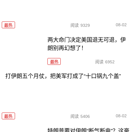
08-02
最热
阅读
9329
两大命门决定美国退无可退，伊
朗别再幻想了！
最热
阅读
6952
打伊朗五个月仗，把美军打成了“十口锅九个盖”
08-02
最热
阅读
5406
特朗普要对伊朗“断气断电”？这豪