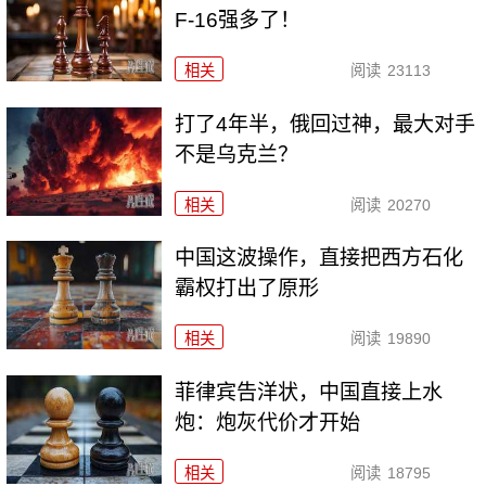
F-16强多了！
相关
阅读
23113
打了4年半，俄回过神，最大对手
不是乌克兰？
相关
阅读
20270
中国这波操作，直接把西方石化
霸权打出了原形
相关
阅读
19890
菲律宾告洋状，中国直接上水
炮：炮灰代价才开始
相关
阅读
18795