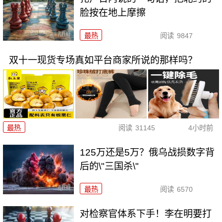
脸按在地上摩擦
最热
阅读
9847
双十一现货专场真如平台商家所说的那样吗？
最热
阅读
31145
4小时前
125万还是5万？俄乌战损数字背
后的\"三国杀\"
最热
阅读
6570
对检察官体系下手！李在明要打