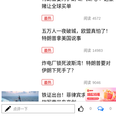
赌让全球买单
最热
阅读
4572
五万人一夜破城，欧盟真怕了！
特朗普拿美国说事
最热
阅读
14983
炸电厂锁死波斯湾！特朗普要对
伊朗下死手了？
最热
阅读
9046
铁证出台！菲律宾求锤得锤！解
放军黄岩岛亮剑
0
0
点评一下
最热
阅读
22133