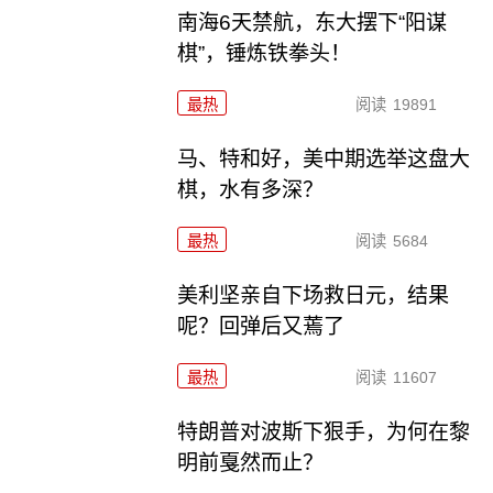
南海6天禁航，东大摆下“阳谋
棋”，锤炼铁拳头！
最热
阅读
19891
马、特和好，美中期选举这盘大
棋，水有多深？
最热
阅读
5684
美利坚亲自下场救日元，结果
呢？回弹后又蔫了
最热
阅读
11607
特朗普对波斯下狠手，为何在黎
明前戛然而止？