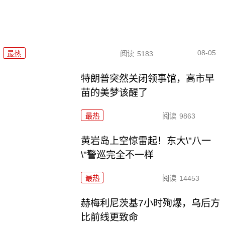
08-05
最热
阅读
5183
特朗普突然关闭领事馆，高市早
苗的美梦该醒了
最热
阅读
9863
黄岩岛上空惊雷起！东大\"八一
\"警巡完全不一样
最热
阅读
14453
赫梅利尼茨基7小时殉爆，乌后方
比前线更致命