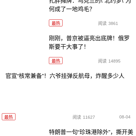
扎胖摊牌：乌克兰的\"北约梦\"为
何成了一地鸡毛？
最热
阅读
3861
刚刚，普京被逼亮出底牌！俄罗
斯要干大事了！
最热
阅读
14895
官宣“核常兼备”！六爷挂弹反航母，炸醒多少人
08-04
最热
阅读
11627
特朗普一句“珍珠港除外”，撕开美