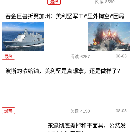
最热
阅读
8590
吞金巨兽折翼加州：美利坚军工\"里外掏空\"困局
08-03
最热
阅读
6257
波斯的浓缩铀，美利坚是真想拿，还是做样子？
08-03
最热
阅读
4190
东瀛彻底撕掉和平面具，公然发