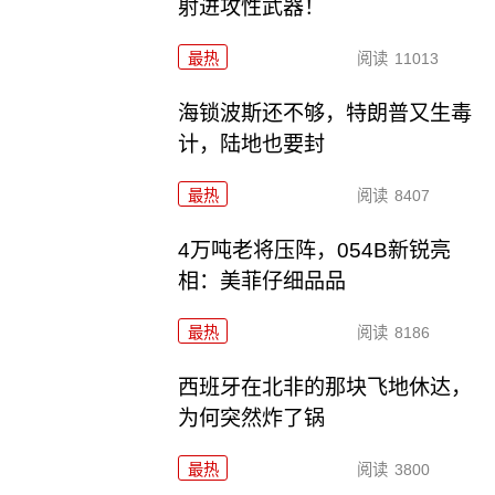
射进攻性武器！
最热
阅读
11013
海锁波斯还不够，特朗普又生毒
计，陆地也要封
最热
阅读
8407
4万吨老将压阵，054B新锐亮
相：美菲仔细品品
最热
阅读
8186
西班牙在北非的那块飞地休达，
为何突然炸了锅
最热
阅读
3800