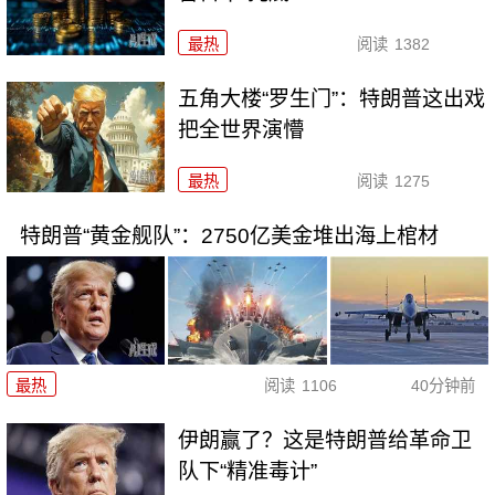
最热
阅读
1382
五角大楼“罗生门”：特朗普这出戏
把全世界演懵
最热
阅读
1275
特朗普“黄金舰队”：2750亿美金堆出海上棺材
最热
阅读
1106
40分钟前
伊朗赢了？这是特朗普给革命卫
队下“精准毒计”