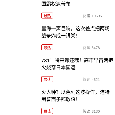
国霸权遮羞布
最热
阅读
10695
里海一声巨响，这次差点把两场
战争炸成一锅粥！
最热
阅读
8478
731！特高课还魂！高市早苗两把
火烧穿日本国运
最热
阅读
4621
灭人种？以色列这波操作，连特
朗普面子都敢踩！
最热
阅读
6130