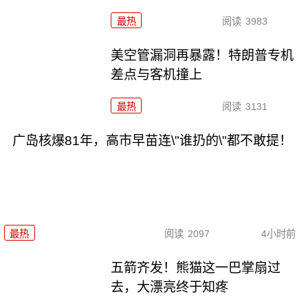
最热
阅读
3983
美空管漏洞再暴露！特朗普专机
差点与客机撞上
最热
阅读
3131
广岛核爆81年，高市早苗连\"谁扔的\"都不敢提！
最热
阅读
2097
4小时前
五箭齐发！熊猫这一巴掌扇过
去，大漂亮终于知疼