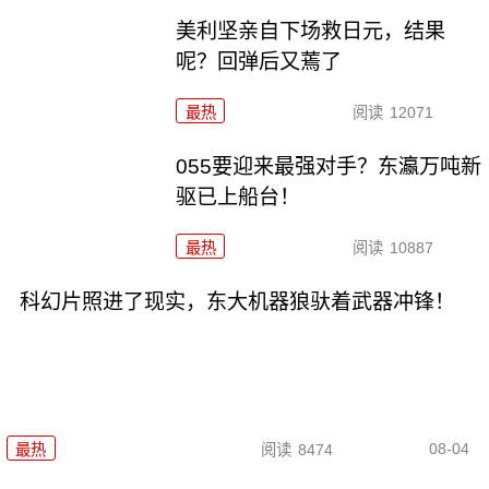
美利坚亲自下场救日元，结果
呢？回弹后又蔫了
最热
阅读
12071
055要迎来最强对手？东瀛万吨新
驱已上船台！
最热
阅读
10887
科幻片照进了现实，东大机器狼驮着武器冲锋！
08-04
最热
阅读
8474