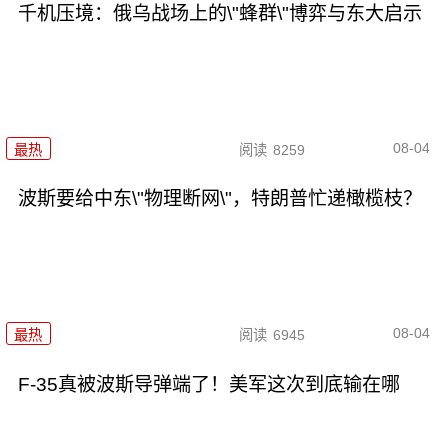
千机压境：俄乌战场上的\"蜂群\"博弈与东大启示
08-04
最热
阅读
8259
波斯要给中东\"物理断网\"，特朗普忙递橄榄枝？
08-04
最热
阅读
6945
F-35真被波斯导弹端了！美军这次到底输在哪