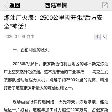
返回
西陆军情
炼油厂火海：2500公里撕开俄“后方安
全”神话！
小
大
2026-07-09
自由
一、西伯利亚的烈火
2026年7月6日，俄罗斯西伯利亚地区的鄂木斯克炼油
厂上空突然升起浓烟。这不是普通的工业事故——乌克兰武
装部队出动远程无人机，跨越了约2500公里的距离，精准
打击了这座俄罗斯最大的炼油设施之一。
现场画面很快传遍网络：火光冲天，浓烟滚滚，储油
罐区一片狼藉。这座年加工能力超过2200万吨、占俄罗斯