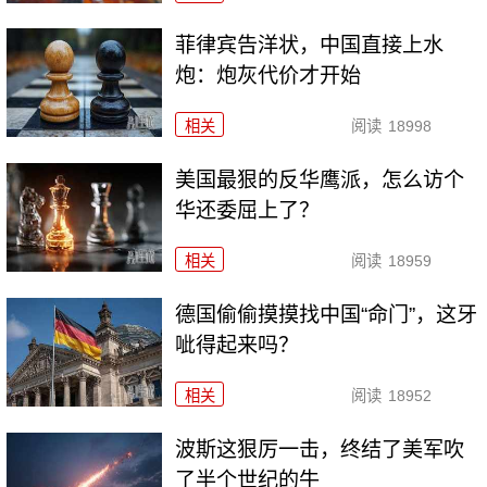
菲律宾告洋状，中国直接上水
炮：炮灰代价才开始
相关
阅读
18998
美国最狠的反华鹰派，怎么访个
华还委屈上了？
相关
阅读
18959
德国偷偷摸摸找中国“命门”，这牙
呲得起来吗？
相关
阅读
18952
波斯这狠厉一击，终结了美军吹
了半个世纪的牛