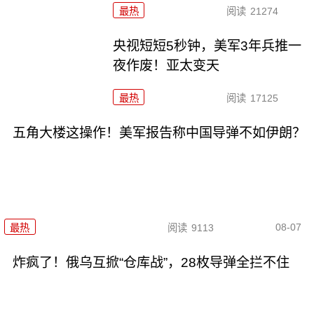
最热
阅读
21274
央视短短5秒钟，美军3年兵推一
夜作废！亚太变天
最热
阅读
17125
五角大楼这操作！美军报告称中国导弹不如伊朗？
08-07
最热
阅读
9113
炸疯了！俄乌互掀“仓库战”，28枚导弹全拦不住