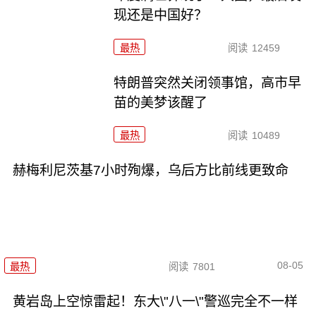
现还是中国好？
最热
阅读
12459
特朗普突然关闭领事馆，高市早
苗的美梦该醒了
最热
阅读
10489
赫梅利尼茨基7小时殉爆，乌后方比前线更致命
08-05
最热
阅读
7801
黄岩岛上空惊雷起！东大\"八一\"警巡完全不一样