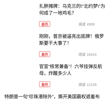
扎胖摊牌：乌克兰的\"北约梦\"为
何成了一地鸡毛？
最热
阅读
4309
刚刚，普京被逼亮出底牌！俄罗
斯要干大事了！
最热
阅读
15414
官宣“核常兼备”！六爷挂弹反航
母，炸醒多少人
最热
阅读
12139
特朗普一句“珍珠港除外”，撕开美国霸权遮羞布