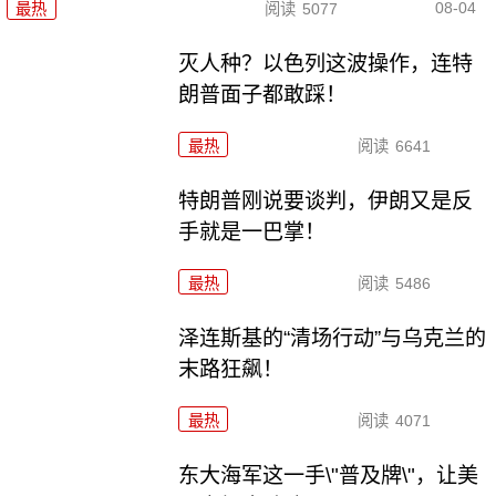
08-04
最热
阅读
5077
灭人种？以色列这波操作，连特
朗普面子都敢踩！
最热
阅读
6641
特朗普刚说要谈判，伊朗又是反
手就是一巴掌！
最热
阅读
5486
泽连斯基的“清场行动”与乌克兰的
末路狂飙！
最热
阅读
4071
东大海军这一手\"普及牌\"，让美