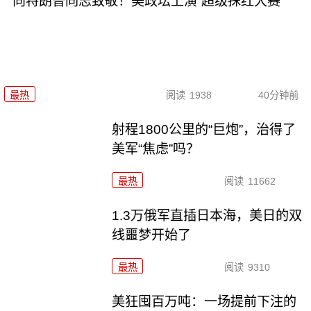
向特朗普同志致敬！美政坛上演“超级抹红大赛”
最热
阅读
1938
40分钟前
射程1800公里的“巨炮”，治得了
美军“焦虑”吗？
最热
阅读
11662
1.3万俄军直插日本海，美日的双
线噩梦开始了
最热
阅读
9310
美狂囤百万吨：一场提前下注的