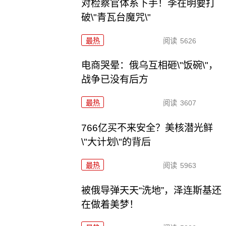
对检察官体系下手！李在明要打
破\"青瓦台魔咒\"
最热
阅读
5626
电商哭晕：俄乌互相砸\"饭碗\"，
战争已没有后方
最热
阅读
3607
766亿买不来安全？美核潜光鲜
\"大计划\"的背后
最热
阅读
5963
被俄导弹天天“洗地”，泽连斯基还
在做着美梦！