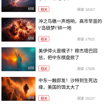
相关
阅读
18157
冲之鸟礁一声炮响，高市早苗的
\"岛链梦\"碎一地
相关
阅读
17522
美伊停火是幌子？穆杰塔巴回
信，把中东棋盘掀了
相关
阅读
17505
中东一触即发！沙特到生死边
缘，美国的饵太大了
相关
阅读
15127