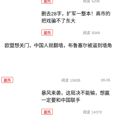
最热
阅读
5206
删去28字，扩军一整本！高市的
把戏骗不了东大
最热
阅读
5049
欧盟想关门，中国人就翻墙，布鲁塞尔被逼到墙角
08-05
最热
阅读
15838
暴风来袭，这局决不能输，想赢
一定要和中国联手
最热
阅读
14370