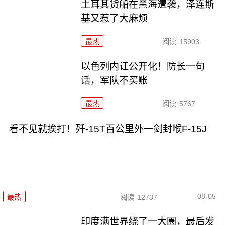
土耳其货船在黑海遭袭，泽连斯
基又惹了大麻烦
最热
阅读
15903
以色列内讧公开化！防长一句
话，军队不买账
最热
阅读
5767
看不见就挨打！歼-15T百公里外一剑封喉F-15J
08-05
最热
阅读
12737
印度满世界绕了一大圈，最后发