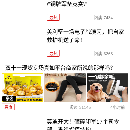
\"铜牌军备竞赛\"
最热
阅读
7434
美利坚一场电子战演习，把自家
救护机送了命！
最热
阅读
6263
双十一现货专场真如平台商家所说的那样吗？
最热
阅读
31145
4小时前
莫迪开大！砸碎印军17个司令
部，重组指挥结构