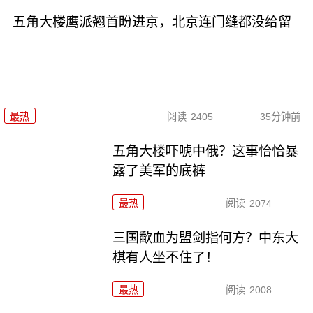
五角大楼鹰派翘首盼进京，北京连门缝都没给留
最热
阅读
2405
35分钟前
五角大楼吓唬中俄？这事恰恰暴
露了美军的底裤
最热
阅读
2074
三国歃血为盟剑指何方？中东大
棋有人坐不住了！
最热
阅读
2008