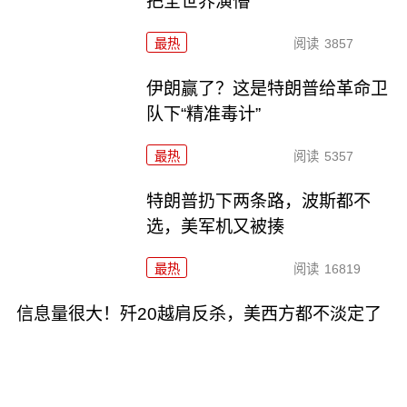
把全世界演懵
最热
阅读
3857
伊朗赢了？这是特朗普给革命卫
队下“精准毒计”
最热
阅读
5357
特朗普扔下两条路，波斯都不
选，美军机又被揍
最热
阅读
16819
信息量很大！歼20越肩反杀，美西方都不淡定了