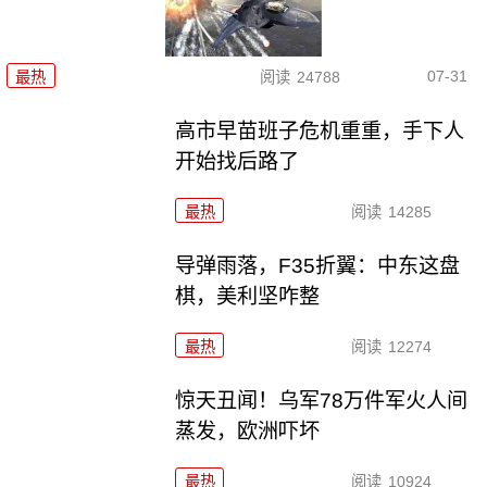
07-31
最热
阅读
24788
高市早苗班子危机重重，手下人
开始找后路了
最热
阅读
14285
导弹雨落，F35折翼：中东这盘
棋，美利坚咋整
最热
阅读
12274
惊天丑闻！乌军78万件军火人间
蒸发，欧洲吓坏
最热
阅读
10924