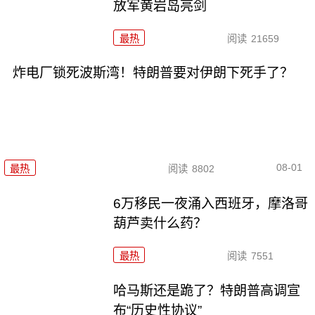
放军黄岩岛亮剑
最热
阅读
21659
炸电厂锁死波斯湾！特朗普要对伊朗下死手了？
08-01
最热
阅读
8802
6万移民一夜涌入西班牙，摩洛哥
葫芦卖什么药？
最热
阅读
7551
哈马斯还是跪了？特朗普高调宣
布“历史性协议”