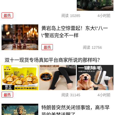
最热
阅读
10285
4小时前
黄岩岛上空惊雷起！东大\"八一
\"警巡完全不一样
最热
阅读
12756
双十一现货专场真如平台商家所说的那样吗？
最热
阅读
31145
4小时前
特朗普突然关闭领事馆，高市早
苗的美梦该醒了