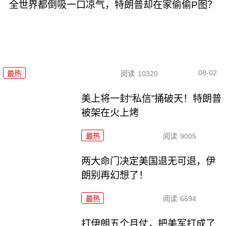
全世界都倒吸一口凉气，特朗普却在家偷偷P图？
08-02
最热
阅读
10320
美上将一封“私信”捅破天！特朗普
被架在火上烤
最热
阅读
9005
两大命门决定美国退无可退，伊
朗别再幻想了！
最热
阅读
6694
打伊朗五个月仗，把美军打成了