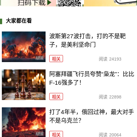
大家都在看
波斯第27波打击，打的不是靶
子，是美利坚命门
相关
阅读
24193
阿塞拜疆飞行员夸赞“枭龙”：比比
F-16强多了！
相关
阅读
22898
打了4年半，俄回过神，最大对手
不是乌克兰？
相关
阅读
20064