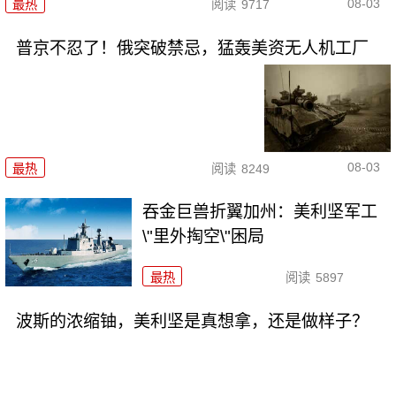
08-03
最热
阅读
9717
普京不忍了！俄突破禁忌，猛轰美资无人机工厂
08-03
最热
阅读
8249
吞金巨兽折翼加州：美利坚军工
\"里外掏空\"困局
最热
阅读
5897
波斯的浓缩铀，美利坚是真想拿，还是做样子？