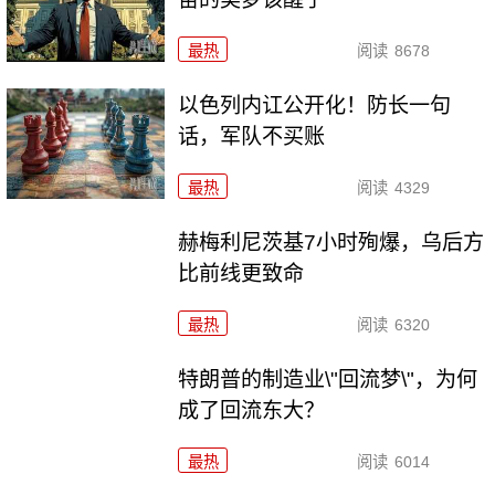
最热
阅读
8678
以色列内讧公开化！防长一句
话，军队不买账
最热
阅读
4329
赫梅利尼茨基7小时殉爆，乌后方
比前线更致命
最热
阅读
6320
特朗普的制造业\"回流梦\"，为何
成了回流东大？
最热
阅读
6014