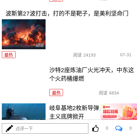
波斯第27波打击，打的不是靶子，是美利坚命门
07-31
最热
阅读
24193
沙特2座炼油厂火光冲天，中东这
个火药桶爆燃
最热
阅读
6834
岐阜基地2枚新导弹，把东瀛军国
主义底牌掀开
0
0
点评一下
最热
阅读
6793