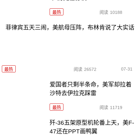
最热
阅读
10188
菲律宾五天三闹，美航母压阵，布林肯说了大实话
07-31
最热
阅读
26572
爱国者只剩半条命，美军却拉着
沙特去伊拉克踩雷
最热
阅读
11719
歼-36五架原型机轮番上天，美F-
47还在PPT画鸭翼