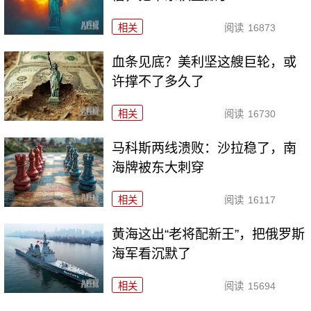
相关
阅读
16873
血条见底？美利坚这艘巨轮，或
许撑不了多久了
相关
阅读
16730
马科斯两线溃败：沙拉稳了，南
海牌被东大刺穿
相关
阅读
16117
黄海这出“老将配新王”，把俄罗斯
海军看沉默了
相关
阅读
15694