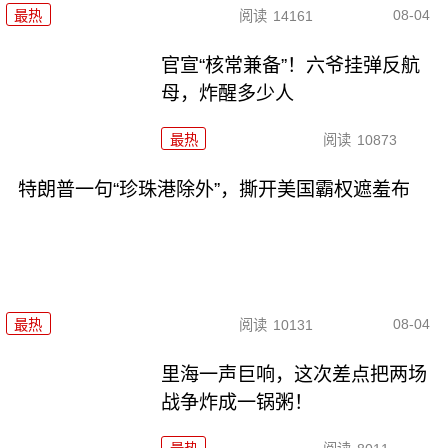
08-04
最热
阅读
14161
官宣“核常兼备”！六爷挂弹反航
母，炸醒多少人
最热
阅读
10873
特朗普一句“珍珠港除外”，撕开美国霸权遮羞布
08-04
最热
阅读
10131
里海一声巨响，这次差点把两场
战争炸成一锅粥！