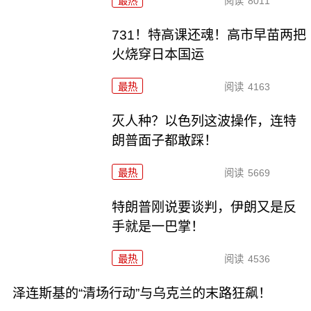
最热
阅读
8011
731！特高课还魂！高市早苗两把
火烧穿日本国运
最热
阅读
4163
灭人种？以色列这波操作，连特
朗普面子都敢踩！
最热
阅读
5669
特朗普刚说要谈判，伊朗又是反
手就是一巴掌！
最热
阅读
4536
泽连斯基的“清场行动”与乌克兰的末路狂飙！