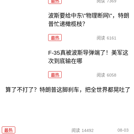
最热
阅读
7369
波斯要给中东\"物理断网\"，特朗
普忙递橄榄枝？
最热
阅读
6161
F-35真被波斯导弹端了！美军这
次到底输在哪
最热
阅读
6058
算了不打了？特朗普这脚刹车，把全世界都晃吐了
08-03
最热
阅读
14492