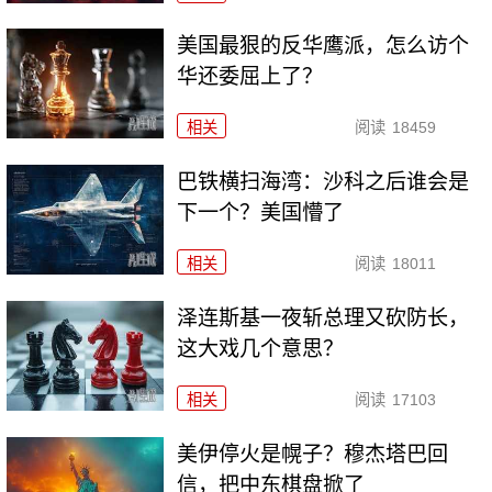
美国最狠的反华鹰派，怎么访个
华还委屈上了？
相关
阅读
18459
巴铁横扫海湾：沙科之后谁会是
下一个？美国懵了
相关
阅读
18011
泽连斯基一夜斩总理又砍防长，
这大戏几个意思？
相关
阅读
17103
美伊停火是幌子？穆杰塔巴回
信，把中东棋盘掀了