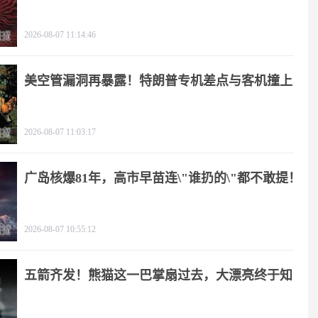
2026-08-07 11:14:46
美空管漏洞再暴露！特朗普专机差点与客机撞上
2026-08-07 11:03:17
广岛核爆81年，高市早苗连\"谁扔的\"都不敢提！
2026-08-07 10:55:12
五箭齐发！熊猫这一巴掌扇过去，大漂亮终于知
疼