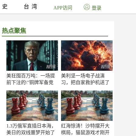
历史
台湾
APP访问
登录
热点聚焦
美狂囤百万吨：一场提
美利坚一场电子战演
前下注的\"铜牌军备竞
习，把自家救护机送了
赛\"
命！
1.3万俄军直插日本海，
红海惊涛！沙特摆开大
美日的双线噩梦开始了
棋局，猫鼠游戏才刚开