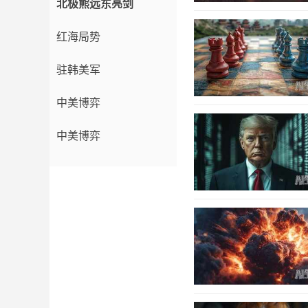
北极熊远东亮剑
红海局势
驻韩美军
中美博弈
中美博弈