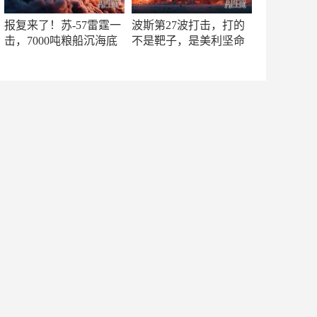
报复来了！苏-57雷霆一
波斯第27波打击，打的
击，7000吨粮船沉海底
不是靶子，是美利坚命
门