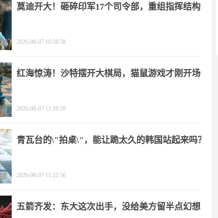
莫迪开大！砸碎印军17个司令部，重组指挥结构
2026-08-07 10:59:58
红海惊涛！沙特摆开大棋局，猫鼠游戏才刚开场
2026-08-07 11:28:18
青瓦台的\"拍桌\"，能让跪太久的韩国站起来吗？
2026-08-07 11:22:56
五箭齐发：东大这次出手，没给美方留半点幻想