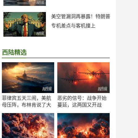
美空管漏洞再暴露！特朗普
专机差点与客机撞上
西陆精选
菲律宾五天三闹，美航
恶劣的信号：战争开始
母压阵，布林肯说了大
蔓延，这两国又开战
实话
了！