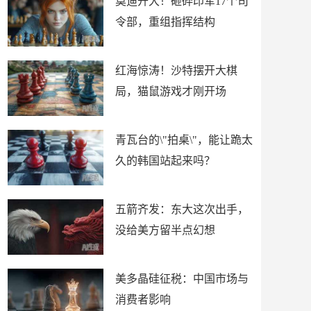
莫迪开大！砸碎印军17个司
令部，重组指挥结构
红海惊涛！沙特摆开大棋
局，猫鼠游戏才刚开场
青瓦台的\"拍桌\"，能让跪太
久的韩国站起来吗？
五箭齐发：东大这次出手，
没给美方留半点幻想
美多晶硅征税：中国市场与
消费者影响