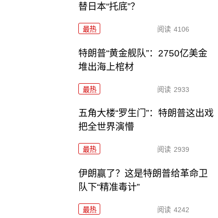
替日本“托底”？
最热
阅读
4106
特朗普“黄金舰队”：2750亿美金
堆出海上棺材
最热
阅读
2933
五角大楼“罗生门”：特朗普这出戏
把全世界演懵
最热
阅读
2939
伊朗赢了？这是特朗普给革命卫
队下“精准毒计”
最热
阅读
4242