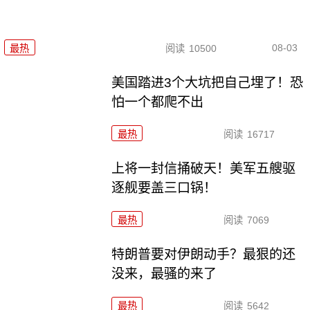
08-03
最热
阅读
10500
美国踏进3个大坑把自己埋了！恐
怕一个都爬不出
最热
阅读
16717
上将一封信捅破天！美军五艘驱
逐舰要盖三口锅！
最热
阅读
7069
特朗普要对伊朗动手？最狠的还
没来，最骚的来了
最热
阅读
5642