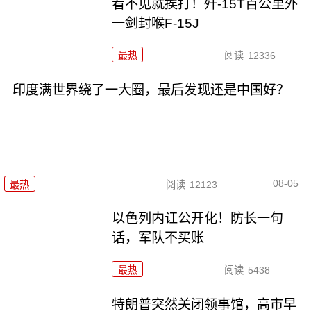
看不见就挨打！歼-15T百公里外
一剑封喉F-15J
最热
阅读
12336
印度满世界绕了一大圈，最后发现还是中国好？
08-05
最热
阅读
12123
以色列内讧公开化！防长一句
话，军队不买账
最热
阅读
5438
特朗普突然关闭领事馆，高市早