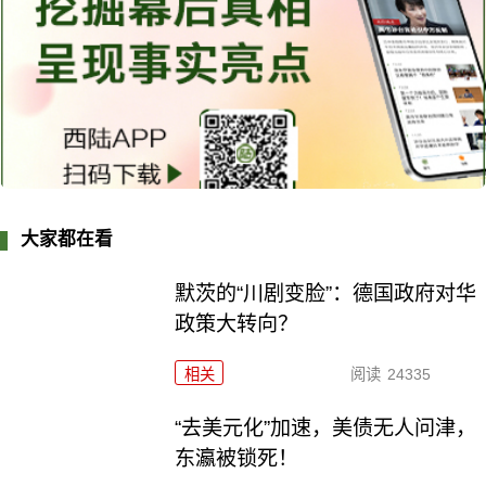
大家都在看
默茨的“川剧变脸”：德国政府对华
政策大转向？
相关
阅读
24335
“去美元化”加速，美债无人问津，
东瀛被锁死！