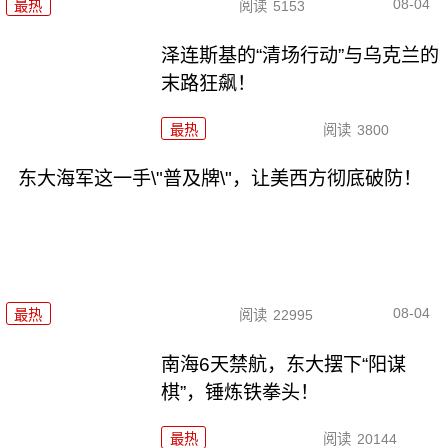
08-04
最热
阅读
5153
泽连斯基的“清场行动”与乌克兰的
末路狂飙！
最热
阅读
3800
东大海军这一手\"普及牌\"，让美西方彻底破防！
08-04
最热
阅读
22995
南海6天禁航，东大摆下“阳谋
棋”，锤炼铁拳头！
最热
阅读
20144