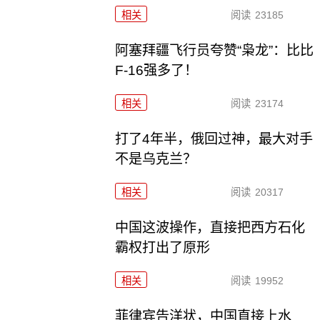
相关
阅读
23185
阿塞拜疆飞行员夸赞“枭龙”：比比
F-16强多了！
相关
阅读
23174
打了4年半，俄回过神，最大对手
不是乌克兰？
相关
阅读
20317
中国这波操作，直接把西方石化
霸权打出了原形
相关
阅读
19952
菲律宾告洋状，中国直接上水