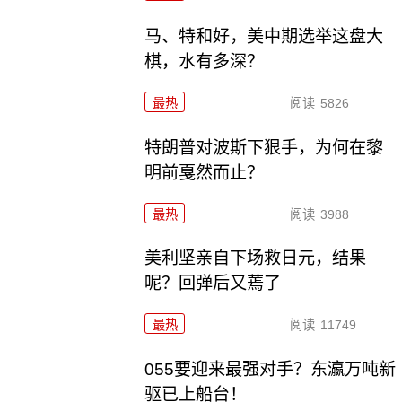
马、特和好，美中期选举这盘大
棋，水有多深？
最热
阅读
5826
特朗普对波斯下狠手，为何在黎
明前戛然而止？
最热
阅读
3988
美利坚亲自下场救日元，结果
呢？回弹后又蔫了
最热
阅读
11749
055要迎来最强对手？东瀛万吨新
驱已上船台！