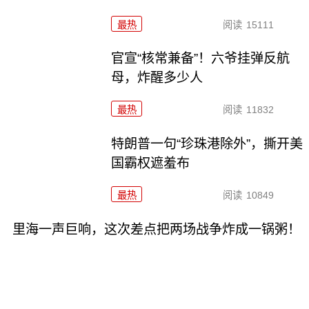
最热
阅读
15111
官宣“核常兼备”！六爷挂弹反航
母，炸醒多少人
最热
阅读
11832
特朗普一句“珍珠港除外”，撕开美
国霸权遮羞布
最热
阅读
10849
里海一声巨响，这次差点把两场战争炸成一锅粥！