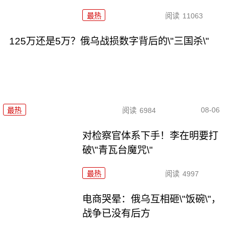
最热
阅读
11063
125万还是5万？俄乌战损数字背后的\"三国杀\"
08-06
最热
阅读
6984
对检察官体系下手！李在明要打
破\"青瓦台魔咒\"
最热
阅读
4997
电商哭晕：俄乌互相砸\"饭碗\"，
战争已没有后方