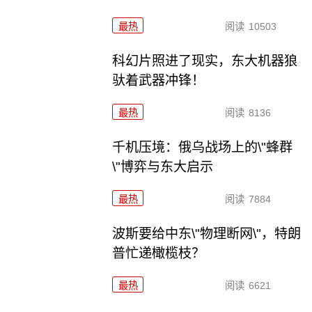
最热
阅读
10503
科幻片照进了现实，东大机器狼
驮着武器冲锋！
最热
阅读
8136
千机压境：俄乌战场上的\"蜂群
\"博弈与东大启示
最热
阅读
7884
波斯要给中东\"物理断网\"，特朗
普忙递橄榄枝？
最热
阅读
6621