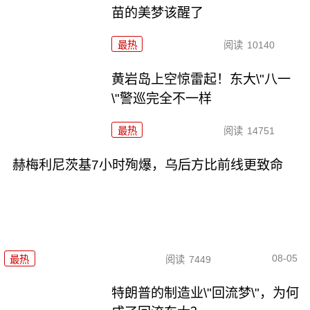
苗的美梦该醒了
最热
阅读
10140
黄岩岛上空惊雷起！东大\"八一
\"警巡完全不一样
最热
阅读
14751
赫梅利尼茨基7小时殉爆，乌后方比前线更致命
08-05
最热
阅读
7449
特朗普的制造业\"回流梦\"，为何