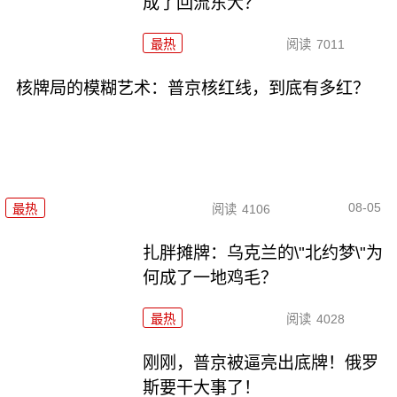
成了回流东大？
最热
阅读
7011
核牌局的模糊艺术：普京核红线，到底有多红？
08-05
最热
阅读
4106
扎胖摊牌：乌克兰的\"北约梦\"为
何成了一地鸡毛？
最热
阅读
4028
刚刚，普京被逼亮出底牌！俄罗
斯要干大事了！