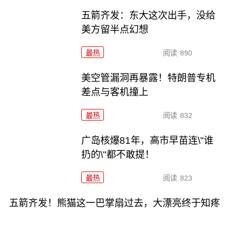
五箭齐发：东大这次出手，没给
美方留半点幻想
最热
阅读
890
美空管漏洞再暴露！特朗普专机
差点与客机撞上
最热
阅读
832
广岛核爆81年，高市早苗连\"谁
扔的\"都不敢提！
最热
阅读
823
五箭齐发！熊猫这一巴掌扇过去，大漂亮终于知疼