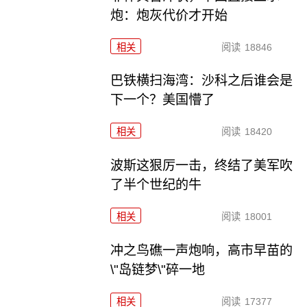
炮：炮灰代价才开始
相关
阅读
18846
巴铁横扫海湾：沙科之后谁会是
下一个？美国懵了
相关
阅读
18420
波斯这狠厉一击，终结了美军吹
了半个世纪的牛
相关
阅读
18001
冲之鸟礁一声炮响，高市早苗的
\"岛链梦\"碎一地
相关
阅读
17377