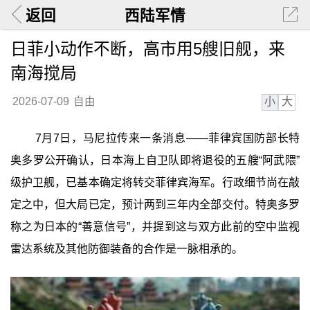
返回
西陆军情
日菲小动作不断，高市用5艘旧舰，来
南海搅局
小
大
2026-07-09
自由
7月7日，马尼拉传来一条消息——菲律宾国防部长特
奥多罗公开确认，日本海上自卫队即将退役的五艘“阿武隈”
级护卫舰，已基本确定将转交菲律宾海军。行政细节尚在敲
定之中，但大局已定，预计两到三年内全部交付。特奥多罗
称之为日本的“善意信号”，并提到这与双方此前的空中监视
雷达系统及其他防御装备的合作是一脉相承的。