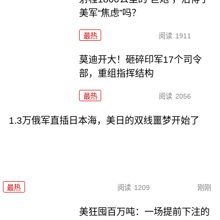
美军“焦虑”吗？
最热
阅读
1911
莫迪开大！砸碎印军17个司令
部，重组指挥结构
最热
阅读
2056
1.3万俄军直插日本海，美日的双线噩梦开始了
最热
阅读
1209
刚刚
美狂囤百万吨：一场提前下注的