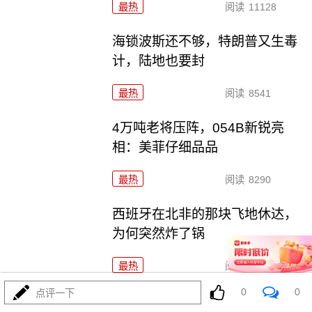
最热
阅读
11128
海锁波斯还不够，特朗普又生毒
计，陆地也要封
最热
阅读
8541
4万吨老将压阵，054B新锐亮
相：美菲仔细品品
最热
阅读
8290
西班牙在北非的那块飞地休达，
为何突然炸了锅
最热
阅读
3910
0
0
点评一下
特朗普给泽连斯基泼冷水，“爱国者”或空头支票