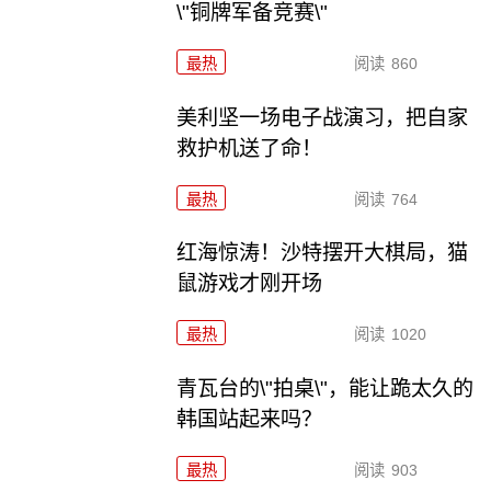
\"铜牌军备竞赛\"
最热
阅读
860
美利坚一场电子战演习，把自家
救护机送了命！
最热
阅读
764
红海惊涛！沙特摆开大棋局，猫
鼠游戏才刚开场
最热
阅读
1020
青瓦台的\"拍桌\"，能让跪太久的
韩国站起来吗？
最热
阅读
903