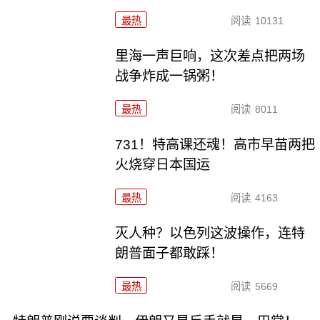
最热
阅读
10131
里海一声巨响，这次差点把两场
战争炸成一锅粥！
最热
阅读
8011
731！特高课还魂！高市早苗两把
火烧穿日本国运
最热
阅读
4163
灭人种？以色列这波操作，连特
朗普面子都敢踩！
最热
阅读
5669