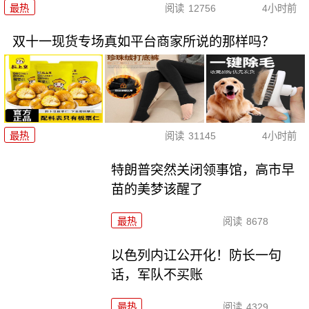
最热
阅读
12756
4小时前
双十一现货专场真如平台商家所说的那样吗？
最热
阅读
31145
4小时前
特朗普突然关闭领事馆，高市早
苗的美梦该醒了
最热
阅读
8678
以色列内讧公开化！防长一句
话，军队不买账
最热
阅读
4329