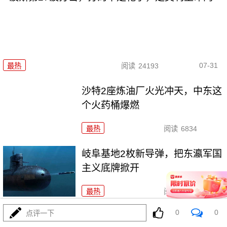
07-31
最热
阅读
24193
沙特2座炼油厂火光冲天，中东这
个火药桶爆燃
最热
阅读
6834
岐阜基地2枚新导弹，把东瀛军国
主义底牌掀开
最热
阅读
6793
0
0
点评一下
大闹利雅得：波斯无人机是如何