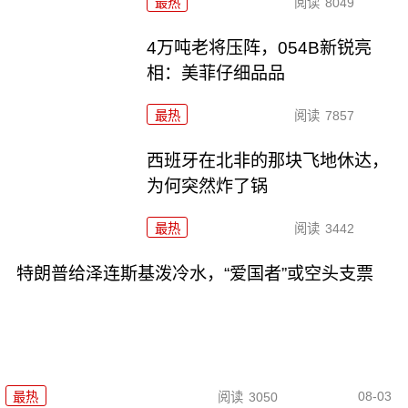
最热
阅读
8049
4万吨老将压阵，054B新锐亮
相：美菲仔细品品
最热
阅读
7857
西班牙在北非的那块飞地休达，
为何突然炸了锅
最热
阅读
3442
特朗普给泽连斯基泼冷水，“爱国者”或空头支票
08-03
最热
阅读
3050