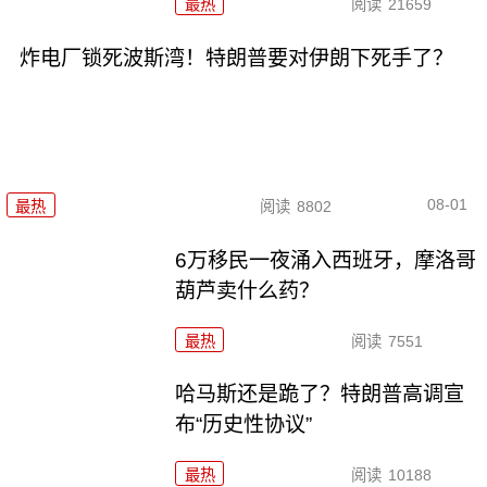
最热
阅读
21659
炸电厂锁死波斯湾！特朗普要对伊朗下死手了？
08-01
最热
阅读
8802
6万移民一夜涌入西班牙，摩洛哥
葫芦卖什么药？
最热
阅读
7551
哈马斯还是跪了？特朗普高调宣
布“历史性协议”
最热
阅读
10188