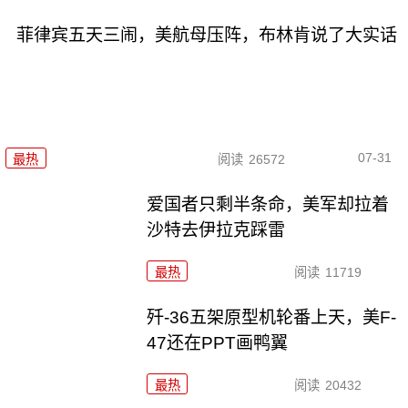
菲律宾五天三闹，美航母压阵，布林肯说了大实话
07-31
最热
阅读
26572
爱国者只剩半条命，美军却拉着
沙特去伊拉克踩雷
最热
阅读
11719
歼-36五架原型机轮番上天，美F-
47还在PPT画鸭翼
最热
阅读
20432