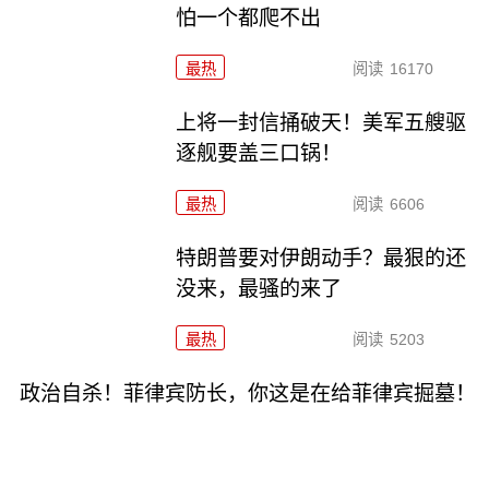
怕一个都爬不出
最热
阅读
16170
上将一封信捅破天！美军五艘驱
逐舰要盖三口锅！
最热
阅读
6606
特朗普要对伊朗动手？最狠的还
没来，最骚的来了
最热
阅读
5203
政治自杀！菲律宾防长，你这是在给菲律宾掘墓！