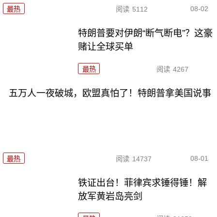
08-02
最热
阅读
5112
特朗普要对伊朗“断气断电”？这豪
赌让全球买单
最热
阅读
4267
五万人一夜破城，欧盟真怕了！特朗普拿美国说事
08-01
最热
阅读
14737
铁证出台！菲律宾求锤得锤！解
放军黄岩岛亮剑