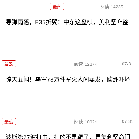
最热
阅读
14285
导弹雨落，F35折翼：中东这盘棋，美利坚咋整
07-31
最热
阅读
12274
惊天丑闻！乌军78万件军火人间蒸发，欧洲吓坏
07-31
最热
阅读
10924
波斯第27波打击，打的不是靶子，是美利坚命门