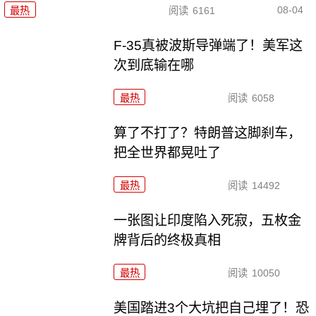
08-04
最热
阅读
6161
F-35真被波斯导弹端了！美军这
次到底输在哪
最热
阅读
6058
算了不打了？特朗普这脚刹车，
把全世界都晃吐了
最热
阅读
14492
一张图让印度陷入死寂，五枚金
牌背后的终极真相
最热
阅读
10050
美国踏进3个大坑把自己埋了！恐