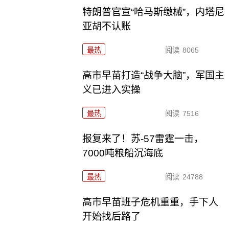
特朗普官宣“哈马斯缴械”，内塔尼
亚胡不认账
最热
阅读
8065
高市早苗打造“战争大脑”，军国主
义已进入实操
最热
阅读
7516
报复来了！苏-57雷霆一击，
7000吨粮船沉海底
最热
阅读
24788
高市早苗班子危机重重，手下人
开始找后路了