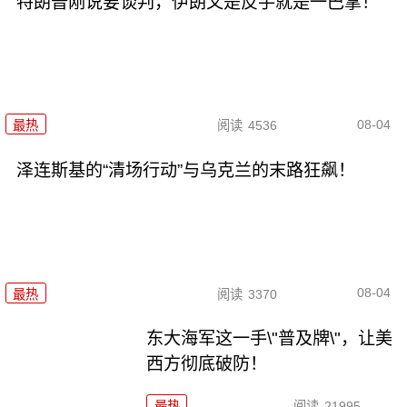
特朗普刚说要谈判，伊朗又是反手就是一巴掌！
08-04
最热
阅读
4536
泽连斯基的“清场行动”与乌克兰的末路狂飙！
08-04
最热
阅读
3370
东大海军这一手\"普及牌\"，让美
西方彻底破防！
最热
阅读
21995