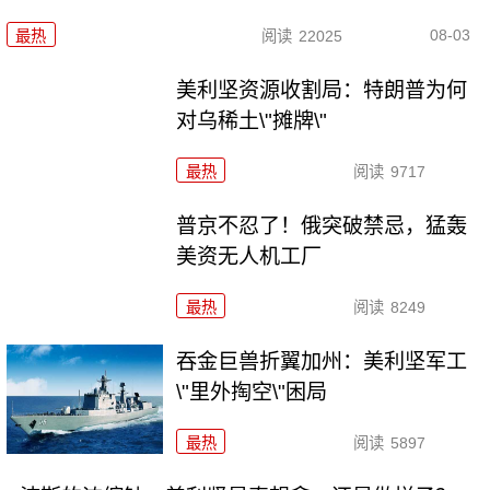
08-03
最热
阅读
22025
美利坚资源收割局：特朗普为何
对乌稀土\"摊牌\"
最热
阅读
9717
普京不忍了！俄突破禁忌，猛轰
美资无人机工厂
最热
阅读
8249
吞金巨兽折翼加州：美利坚军工
\"里外掏空\"困局
最热
阅读
5897