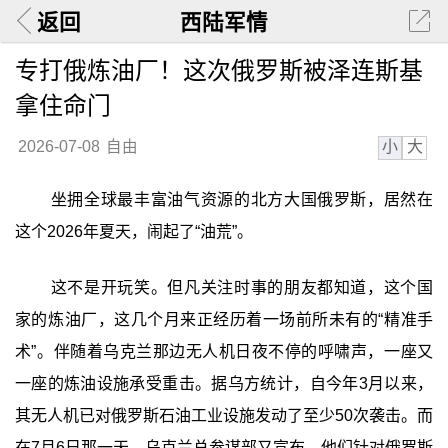
返回
西陆军情
专打俄炼油厂！这次俄罗斯被泽连斯基
拿住命门
小
大
2026-07-08
自由
坐拥全球最丰富油气资源的北方大国俄罗斯，居然在
这个2026年夏天，闹起了“油荒”。
这不是开玩笑。但凡关注时事的朋友都知道，这个国
家的炼油厂，这几个月来正经历着一场前所未有的“精准手
术”。伴随着乌克兰那边无人机日夜不停的呼啸声，一座又
一座的炼油设施承受重击。据乌方统计，自今年3月以来，
其无人机已对俄罗斯石油工业设施发动了至少50次袭击。而
在7月6日那一天，乌克兰总参谋部又宣布，他们针对俄罗斯