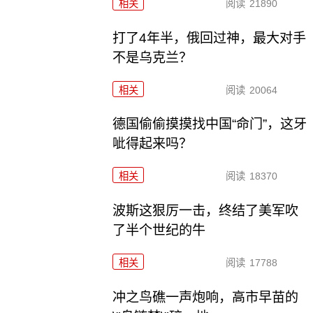
相关
阅读
21890
打了4年半，俄回过神，最大对手
不是乌克兰？
相关
阅读
20064
德国偷偷摸摸找中国“命门”，这牙
呲得起来吗？
相关
阅读
18370
波斯这狠厉一击，终结了美军吹
了半个世纪的牛
相关
阅读
17788
冲之鸟礁一声炮响，高市早苗的