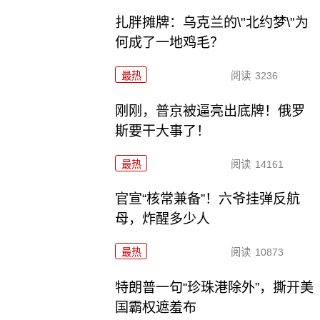
扎胖摊牌：乌克兰的\"北约梦\"为
何成了一地鸡毛？
最热
阅读
3236
刚刚，普京被逼亮出底牌！俄罗
斯要干大事了！
最热
阅读
14161
官宣“核常兼备”！六爷挂弹反航
母，炸醒多少人
最热
阅读
10873
特朗普一句“珍珠港除外”，撕开美
国霸权遮羞布