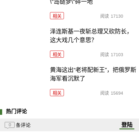
\"岛链梦\"碎一地
相关
阅读
17130
泽连斯基一夜斩总理又砍防长，
这大戏几个意思？
相关
阅读
17103
黄海这出“老将配新王”，把俄罗斯
海军看沉默了
相关
阅读
15694
热门评论
登陆
0
条评论