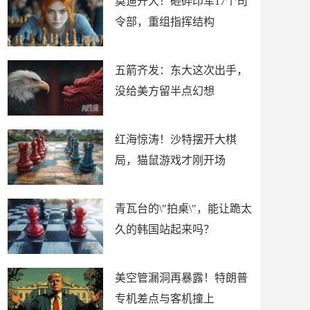
莫迪开大！砸碎印军17个司
令部，重组指挥结构
五箭齐发：东大这次出手，
没给美方留半点幻想
红海惊涛！沙特摆开大棋
局，猫鼠游戏才刚开场
青瓦台的\"拍桌\"，能让跪太
久的韩国站起来吗？
美空管漏洞再暴露！特朗普
专机差点与客机撞上