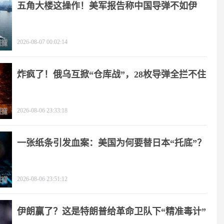
五角大楼这操作！美军报告称中国导弹不如伊
朗？
2026-08-07 00:02:14
炸疯了！俄乌互掀“仓库战”，28枚导弹全拦不住
2026-08-06 23:33:18
一张纸条引发血案：美国为何要替日本“托底”？
2026-08-06 23:51:12
伊朗赢了？这是特朗普给革命卫队下“精准毒计”