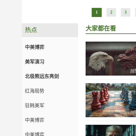
1
2
3
大家都在看
热点
中美博弈
美军演习
北极熊远东亮剑
红海局势
驻韩美军
中美博弈
中美博弈