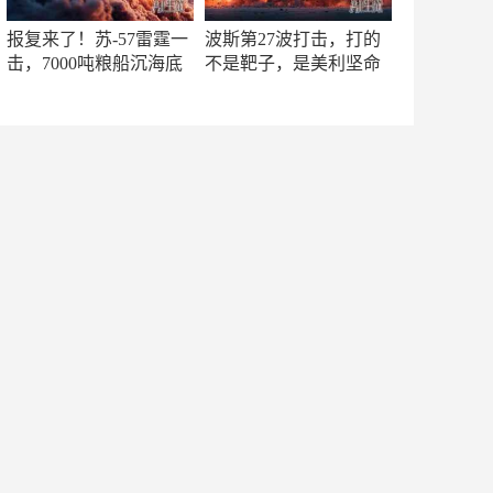
报复来了！苏-57雷霆一
波斯第27波打击，打的
击，7000吨粮船沉海底
不是靶子，是美利坚命
门