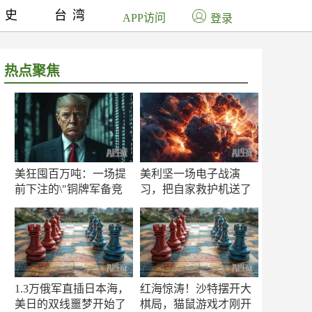
历史
台湾
APP访问
登录
热点聚焦
美狂囤百万吨：一场提
美利坚一场电子战演
前下注的\"铜牌军备竞
习，把自家救护机送了
赛\"
命！
1.3万俄军直插日本海，
红海惊涛！沙特摆开大
美日的双线噩梦开始了
棋局，猫鼠游戏才刚开