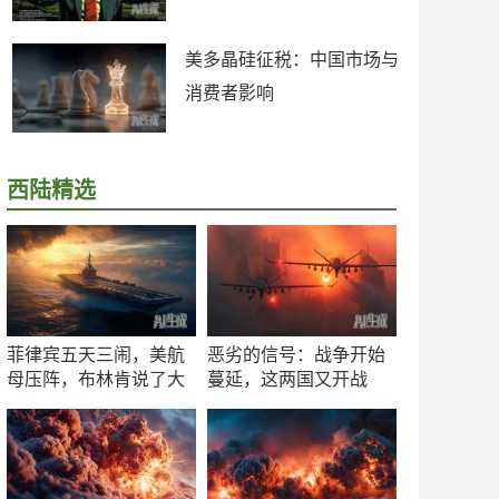
美多晶硅征税：中国市场与
消费者影响
西陆精选
菲律宾五天三闹，美航
恶劣的信号：战争开始
母压阵，布林肯说了大
蔓延，这两国又开战
实话
了！