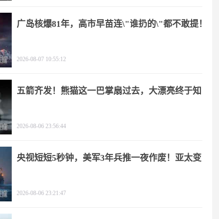
广岛核爆81年，高市早苗连\"谁扔的\"都不敢提！
2026-08-07 10:55:12
五箭齐发！熊猫这一巴掌扇过去，大漂亮终于知
疼
2026-08-06 23:56:44
央视短短5秒钟，美军3年兵推一夜作废！亚太变
天
2026-08-06 23:21:47