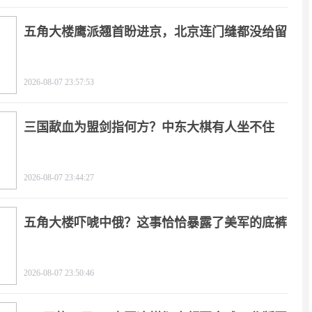
五角大楼鹰派翘首盼进京，北京连门缝都没给留
2026-08-07 23:57:53
三国歃血为盟剑指何方？中东大棋有人坐不住
了！
2026-08-07 23:44:27
五角大楼吓唬中俄？这事恰恰暴露了美军的底裤
2026-08-07 23:50:46