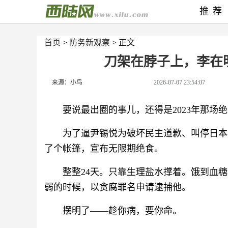
推荐
首页
>
防务新观察
> 正文
刀架在脖子上，李在
来源：小鸟
2026-07-07 23:54:07
要说最出圈的事儿，还得是2023年那场
为了逼尹锡悦为破坏民主道歉、叫停日本
了个帐篷，宣布无限期绝食。
整整24天。只靠生理盐水撑着。饿到血
弱的时候，以贪腐罪名申请逮捕他。
摆明了——趁你病，要你命。