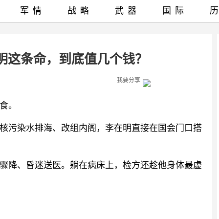
军情
战略
武器
国际
明这条命，到底值几个钱？
我要分享
绝食。
核污染水排海、改组内阁，李在明直接在国会门口搭
糖骤降、昏迷送医。躺在病床上，检方还趁他身体最虚