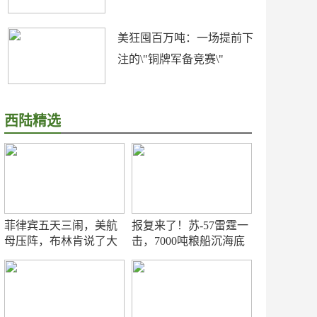
美狂囤百万吨：一场提前下
注的\"铜牌军备竞赛\"
西陆精选
菲律宾五天三闹，美航
报复来了！苏-57雷霆一
母压阵，布林肯说了大
击，7000吨粮船沉海底
实话