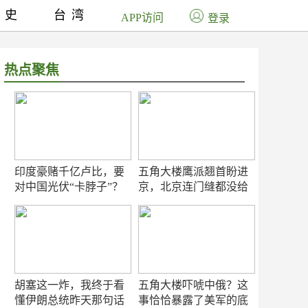
历史
台湾
APP访问
登录
热点聚焦
印度豪赌千亿卢比，要
五角大楼鹰派翘首盼进
对中国光伏“卡脖子”？
京，北京连门缝都没给
留
胡塞这一炸，我终于看
五角大楼吓唬中俄？这
懂伊朗总统昨天那句话
事恰恰暴露了美军的底