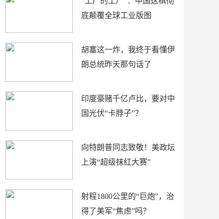
“工厂的工厂”：中国这棋彻
底颠覆全球工业版图
胡塞这一炸，我终于看懂伊
朗总统昨天那句话了
印度豪赌千亿卢比，要对中
国光伏“卡脖子”？
向特朗普同志致敬！美政坛
上演“超级抹红大赛”
射程1800公里的“巨炮”，治
得了美军“焦虑”吗？