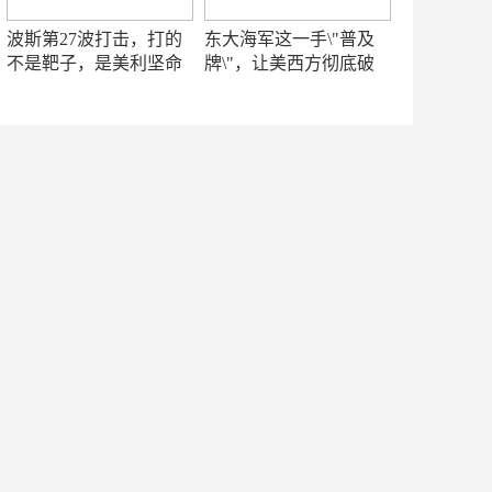
波斯第27波打击，打的
东大海军这一手\"普及
不是靶子，是美利坚命
牌\"，让美西方彻底破
门
防！