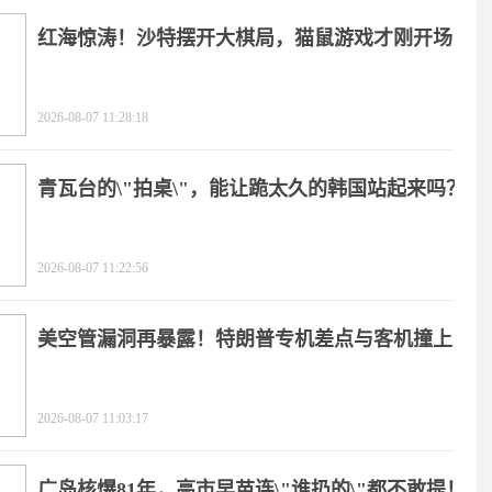
红海惊涛！沙特摆开大棋局，猫鼠游戏才刚开场
2026-08-07 11:28:18
青瓦台的\"拍桌\"，能让跪太久的韩国站起来吗？
2026-08-07 11:22:56
美空管漏洞再暴露！特朗普专机差点与客机撞上
2026-08-07 11:03:17
广岛核爆81年，高市早苗连\"谁扔的\"都不敢提！