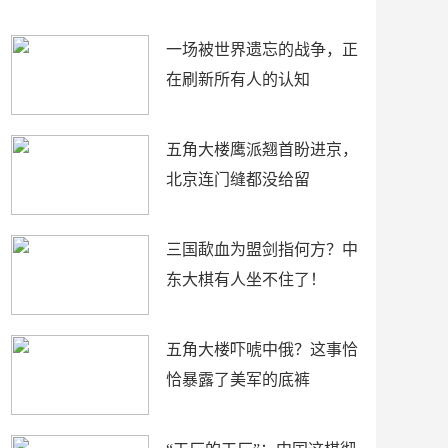
了
裤
一场被世界遗忘的战争，正
在刷新所有人的认知
五角大楼鹰派翘首盼进京，
北京连门缝都没给留
三国歃血为盟剑指何方？中
东大棋有人坐不住了！
五角大楼吓唬中俄？这事恰
恰暴露了美军的底裤