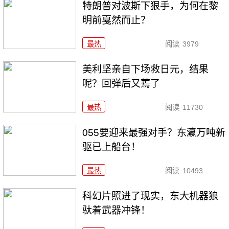
特朗普对波斯下狠手，为何在黎
明前戛然而止？
最热
阅读
3979
美利坚亲自下场救日元，结果
呢？回弹后又蔫了
最热
阅读
11730
055要迎来最强对手？东瀛万吨新
驱已上船台！
最热
阅读
10493
科幻片照进了现实，东大机器狼
驮着武器冲锋！