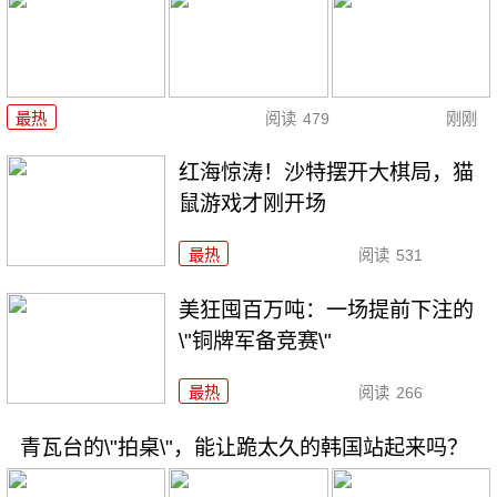
最热
阅读
479
刚刚
红海惊涛！沙特摆开大棋局，猫
鼠游戏才刚开场
最热
阅读
531
美狂囤百万吨：一场提前下注的
\"铜牌军备竞赛\"
最热
阅读
266
青瓦台的\"拍桌\"，能让跪太久的韩国站起来吗？