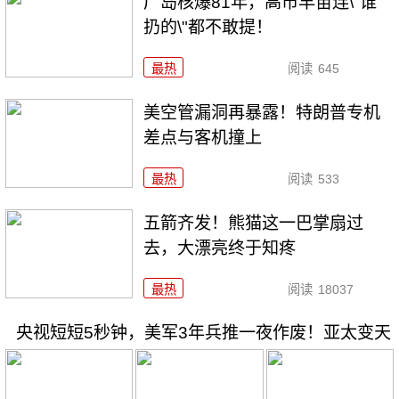
广岛核爆81年，高市早苗连\"谁
扔的\"都不敢提！
最热
阅读
645
美空管漏洞再暴露！特朗普专机
差点与客机撞上
最热
阅读
533
五箭齐发！熊猫这一巴掌扇过
去，大漂亮终于知疼
最热
阅读
18037
央视短短5秒钟，美军3年兵推一夜作废！亚太变天