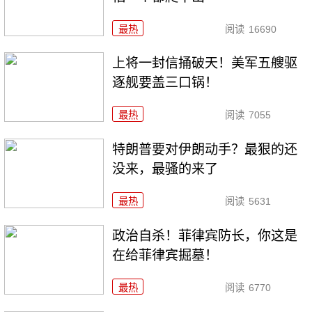
最热
阅读
16690
上将一封信捅破天！美军五艘驱
逐舰要盖三口锅！
最热
阅读
7055
特朗普要对伊朗动手？最狠的还
没来，最骚的来了
最热
阅读
5631
政治自杀！菲律宾防长，你这是
在给菲律宾掘墓！
最热
阅读
6770