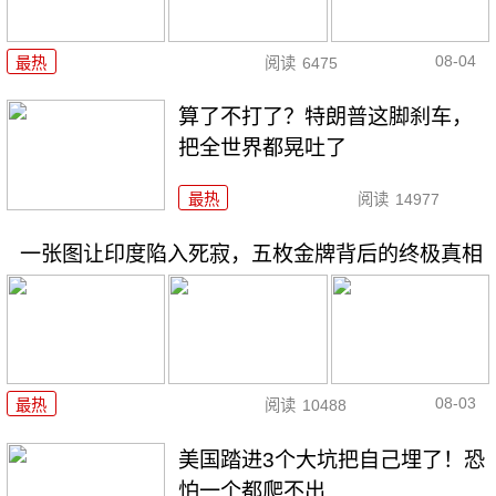
08-04
最热
阅读
6475
算了不打了？特朗普这脚刹车，
把全世界都晃吐了
最热
阅读
14977
一张图让印度陷入死寂，五枚金牌背后的终极真相
08-03
最热
阅读
10488
美国踏进3个大坑把自己埋了！恐
怕一个都爬不出