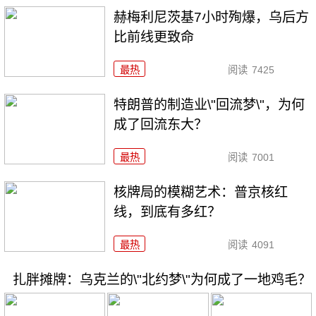
赫梅利尼茨基7小时殉爆，乌后方
比前线更致命
最热
阅读
7425
特朗普的制造业\"回流梦\"，为何
成了回流东大？
最热
阅读
7001
核牌局的模糊艺术：普京核红
线，到底有多红？
最热
阅读
4091
扎胖摊牌：乌克兰的\"北约梦\"为何成了一地鸡毛？