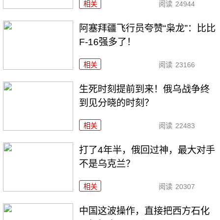
相关
阅读
24944
阿塞拜疆飞行员夸赞“枭龙”：比比
F-16强多了！
相关
阅读
23166
生死时刻提前到来！俄乌战争终
到见分晓的时刻？
相关
阅读
22483
打了4年半，俄回过神，最大对手
不是乌克兰？
相关
阅读
20307
中国这波操作，直接把西方石化