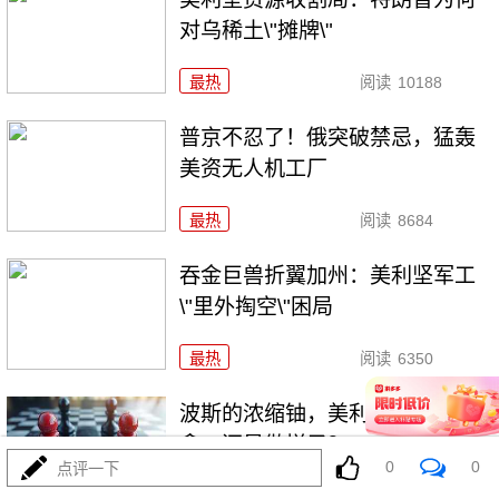
对乌稀土\"摊牌\"
最热
阅读
10188
普京不忍了！俄突破禁忌，猛轰
美资无人机工厂
最热
阅读
8684
吞金巨兽折翼加州：美利坚军工
\"里外掏空\"困局
最热
阅读
6350
波斯的浓缩铀，美利坚是真想
拿，还是做样子？
0
0
点评一下
最热
阅读
4287