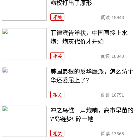
霸权打出了原形
相关
阅读
19943
菲律宾告洋状，中国直接上水
炮：炮灰代价才开始
相关
阅读
18840
美国最狠的反华鹰派，怎么访个
华还委屈上了？
相关
阅读
18751
冲之鸟礁一声炮响，高市早苗的
\"岛链梦\"碎一地
相关
阅读
17368