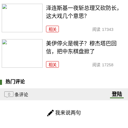
泽连斯基一夜斩总理又砍防长，
这大戏几个意思？
相关
阅读
17343
美伊停火是幌子？穆杰塔巴回
信，把中东棋盘掀了
相关
阅读
17258
热门评论
登陆
0
条评论
我来说两句