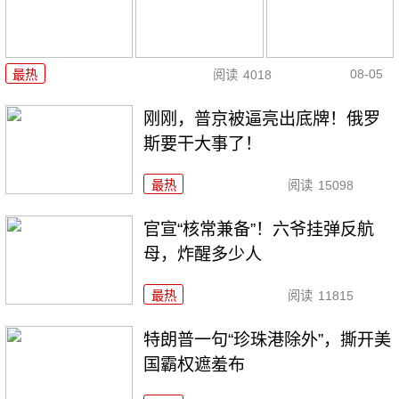
08-05
最热
阅读
4018
刚刚，普京被逼亮出底牌！俄罗
斯要干大事了！
最热
阅读
15098
官宣“核常兼备”！六爷挂弹反航
母，炸醒多少人
最热
阅读
11815
特朗普一句“珍珠港除外”，撕开美
国霸权遮羞布