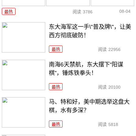
08-04
最热
阅读
3786
东大海军这一手\"普及牌\"，让美
西方彻底破防！
最热
阅读
22956
南海6天禁航，东大摆下“阳谋
棋”，锤炼铁拳头！
最热
阅读
20100
马、特和好，美中期选举这盘大
棋，水有多深？
最热
阅读
5818