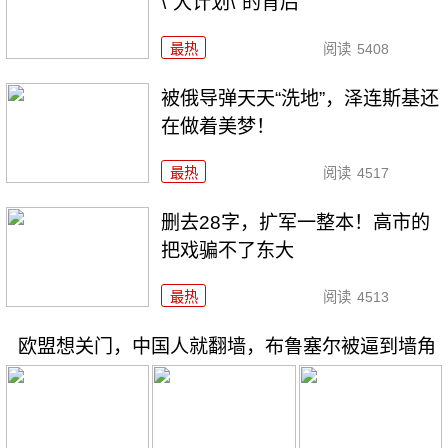
\"大计划\"的背后
最热
阅读
5408
被俄导弹天天“洗地”，泽连斯基还
在做着美梦！
最热
阅读
4517
删去28字，扩军一整本！高市的
把戏骗不了东大
最热
阅读
4513
欧盟想关门，中国人就翻墙，布鲁塞尔被逼到墙角