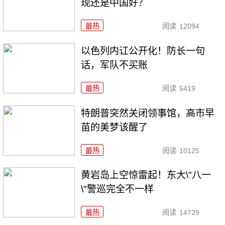
现还是中国好？
最热
阅读
12094
以色列内讧公开化！防长一句
话，军队不买账
最热
阅读
5419
特朗普突然关闭领事馆，高市早
苗的美梦该醒了
最热
阅读
10125
黄岩岛上空惊雷起！东大\"八一
\"警巡完全不一样
最热
阅读
14729