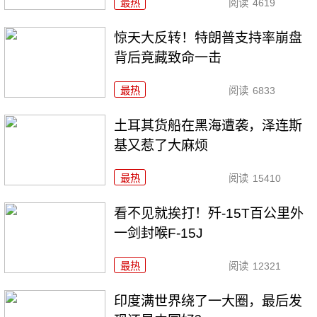
最热
阅读
4619
惊天大反转！特朗普支持率崩盘
背后竟藏致命一击
最热
阅读
6833
土耳其货船在黑海遭袭，泽连斯
基又惹了大麻烦
最热
阅读
15410
看不见就挨打！歼-15T百公里外
一剑封喉F-15J
最热
阅读
12321
印度满世界绕了一大圈，最后发