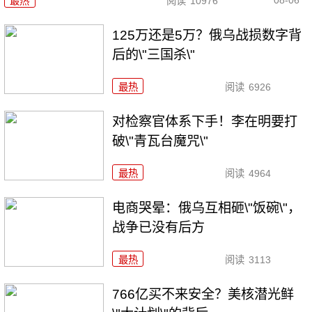
最热
阅读
10976
125万还是5万？俄乌战损数字背
后的\"三国杀\"
最热
阅读
6926
对检察官体系下手！李在明要打
破\"青瓦台魔咒\"
最热
阅读
4964
电商哭晕：俄乌互相砸\"饭碗\"，
战争已没有后方
最热
阅读
3113
766亿买不来安全？美核潜光鲜