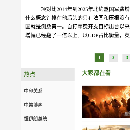
一项对比2014年到2025年北约盟国
什么概念？排在他后头的只有法国和压根没有
国就是倒数第一。自打军费开支目标出台以来
增幅已经翻了一倍以上。以GDP占比衡量，英国
1
2
3
大家都在看
热点
中印关系
中美博弈
懂伊朗总统