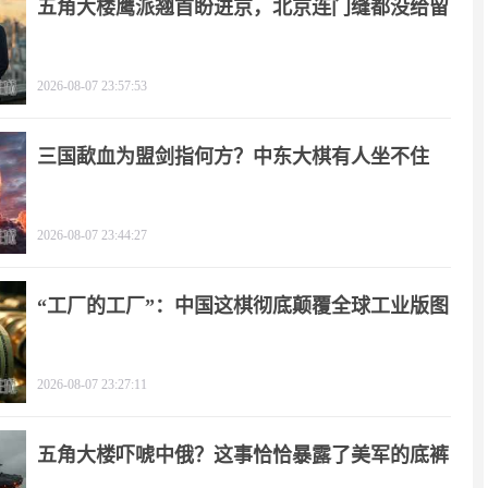
五角大楼鹰派翘首盼进京，北京连门缝都没给留
2026-08-07 23:57:53
三国歃血为盟剑指何方？中东大棋有人坐不住
了！
2026-08-07 23:44:27
“工厂的工厂”：中国这棋彻底颠覆全球工业版图
2026-08-07 23:27:11
五角大楼吓唬中俄？这事恰恰暴露了美军的底裤