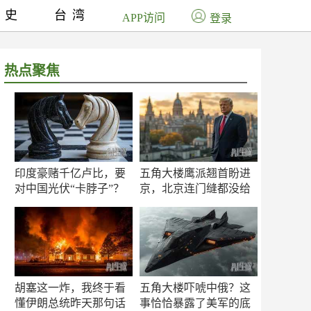
历史
台湾
APP访问
登录
热点聚焦
印度豪赌千亿卢比，要
五角大楼鹰派翘首盼进
对中国光伏“卡脖子”？
京，北京连门缝都没给
留
胡塞这一炸，我终于看
五角大楼吓唬中俄？这
懂伊朗总统昨天那句话
事恰恰暴露了美军的底