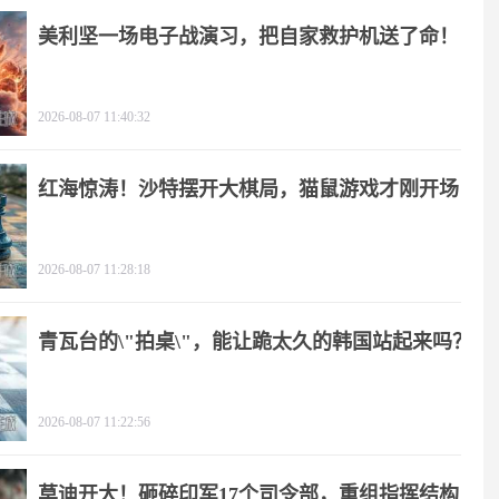
美利坚一场电子战演习，把自家救护机送了命！
2026-08-07 11:40:32
红海惊涛！沙特摆开大棋局，猫鼠游戏才刚开场
2026-08-07 11:28:18
青瓦台的\"拍桌\"，能让跪太久的韩国站起来吗？
2026-08-07 11:22:56
莫迪开大！砸碎印军17个司令部，重组指挥结构