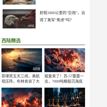
射程1800公里的“巨炮”，治
得了美军“焦虑”吗？
西陆精选
菲律宾五天三闹，美航
报复来了！苏-57雷霆一
母压阵，布林肯说了大
击，7000吨粮船沉海底
实话