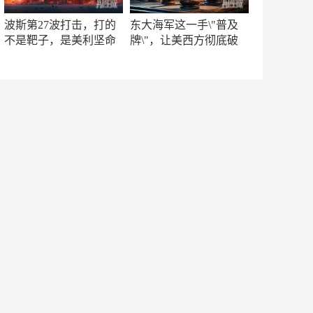
波斯第27波打击，打的
东大海军这一手\"普及
不是靶子，是美利坚命
牌\"，让美西方彻底破
门
防！