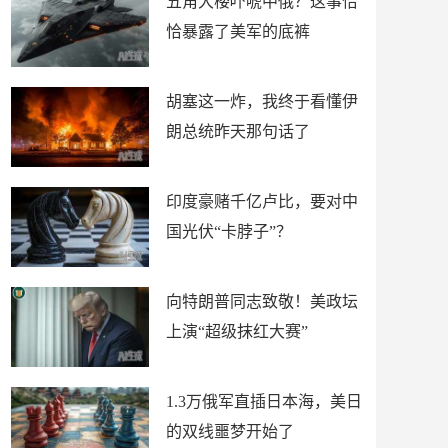
五角大楼吓唬中俄？这事恰
恰暴露了美军的底裤
胡塞这一炸，我终于看懂伊
朗总统昨天那句话了
印度豪赌千亿卢比，要对中
国光伏“卡脖子”？
向特朗普同志致敬！美政坛
上演“超级抹红大赛”
1.3万俄军直插日本海，美日
的双线噩梦开始了