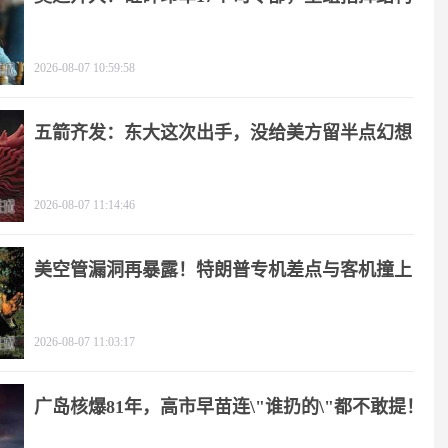
2026-08-07 10:59:58
五箭齐发：东大这次出手，没给美方留半点幻想
2026-08-07 11:14:46
美空管漏洞再暴露！特朗普专机差点与客机撞上
2026-08-07 11:03:17
广岛核爆81年，高市早苗连\"谁扔的\"都不敢提！