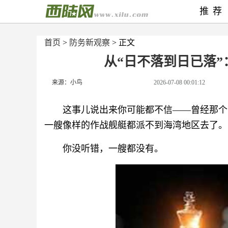
推荐
首页
>
防务新观察
> 正文
从“日不落到日已落
来源：小鸟
2026-07-08 00:01:12
这事儿说出来你可能都不信——曾经那个
一艘像样的作战舰艇都派不到海湾地区去了。
你没听错，一艘都没有。