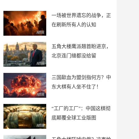
了
裤
一场被世界遗忘的战争，正
在刷新所有人的认知
五角大楼鹰派翘首盼进京，
北京连门缝都没给留
三国歃血为盟剑指何方？中
东大棋有人坐不住了！
“工厂的工厂”：中国这棋彻
底颠覆全球工业版图