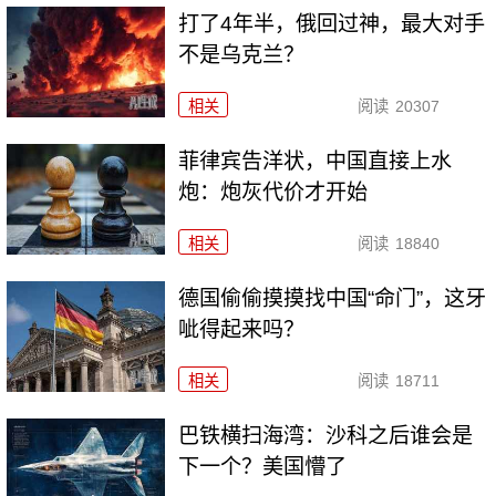
打了4年半，俄回过神，最大对手
不是乌克兰？
相关
阅读
20307
菲律宾告洋状，中国直接上水
炮：炮灰代价才开始
相关
阅读
18840
德国偷偷摸摸找中国“命门”，这牙
呲得起来吗？
相关
阅读
18711
巴铁横扫海湾：沙科之后谁会是
下一个？美国懵了