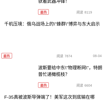
驮着武器冲锋！
最热
阅读
8119
千机压境：俄乌战场上的\"蜂群\"博弈与东大启示
08-04
最热
阅读
7874
波斯要给中东\"物理断网\"，特朗
普忙递橄榄枝？
最热
阅读
6604
F-35真被波斯导弹端了！美军这次到底输在哪