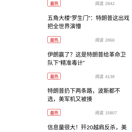
最热
阅读
2842
五角大楼“罗生门”：特朗普这出戏
把全世界演懵
最热
阅读
2866
伊朗赢了？这是特朗普给革命卫
队下“精准毒计”
最热
阅读
4138
特朗普扔下两条路，波斯都不
选，美军机又被揍
最热
阅读
15807
信息量很大！歼20越肩反杀，美