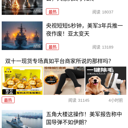
最热
阅读
18037
央视短短5秒钟，美军3年兵推一
夜作废！亚太变天
最热
阅读
13189
双十一现货专场真如平台商家所说的那样吗？
最热
阅读
31145
4小时前
五角大楼这操作！美军报告称中
国导弹不如伊朗？