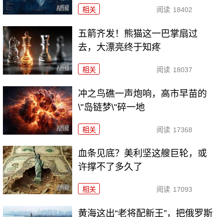
相关
阅读
18402
五箭齐发！熊猫这一巴掌扇过
去，大漂亮终于知疼
相关
阅读
18037
冲之鸟礁一声炮响，高市早苗的
\"岛链梦\"碎一地
相关
阅读
17368
血条见底？美利坚这艘巨轮，或
许撑不了多久了
相关
阅读
17093
黄海这出“老将配新王”，把俄罗斯