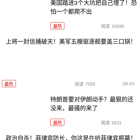
美国踏进3个大坑把自己埋了！恐
怕一个都爬不出
最热
阅读
16690
上将一封信捅破天！美军五艘驱逐舰要盖三口锅！
08-03
最热
阅读
7055
特朗普要对伊朗动手？最狠的还
没来，最骚的来了
最热
阅读
5631
政治自杀！菲律宾防长，你这是在给菲律宾掘墓！