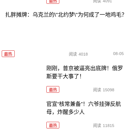
最热
阅读
4091
扎胖摊牌：乌克兰的\"北约梦\"为何成了一地鸡毛？
08-05
最热
阅读
4018
刚刚，普京被逼亮出底牌！俄罗
斯要干大事了！
最热
阅读
15098
官宣“核常兼备”！六爷挂弹反航
母，炸醒多少人
最热
阅读
11815