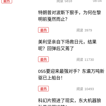
08-04
最热
阅读
5818
特朗普对波斯下狠手，为何在黎
明前戛然而止？
最热
阅读
3979
美利坚亲自下场救日元，结果
呢？回弹后又蔫了
最热
阅读
11730
055要迎来最强对手？东瀛万吨新
驱已上船台！
最热
阅读
10493
科幻片照进了现实，东大机器狼