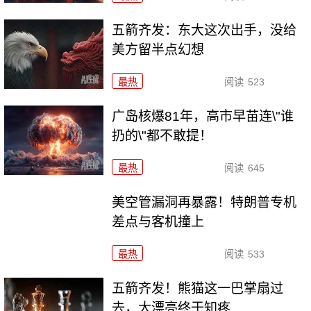
五箭齐发：东大这次出手，没给
美方留半点幻想
最热
阅读
523
广岛核爆81年，高市早苗连\"谁
扔的\"都不敢提！
最热
阅读
645
美空管漏洞再暴露！特朗普专机
差点与客机撞上
最热
阅读
533
五箭齐发！熊猫这一巴掌扇过
去，大漂亮终于知疼