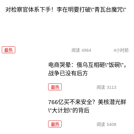
对检察官体系下手！李在明要打破\"青瓦台魔咒\"
最热
阅读
4964
4小时前
电商哭晕：俄乌互相砸\"饭碗\"，
战争已没有后方
最热
阅读
3113
766亿买不来安全？美核潜光鲜
\"大计划\"的背后
最热
阅读
5408