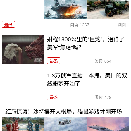
最热
阅读
1267
刚刚
射程1800公里的“巨炮”，治得了
美军“焦虑”吗？
最热
阅读
854
1.3万俄军直插日本海，美日的双
线噩梦开始了
最热
阅读
479
红海惊涛！沙特摆开大棋局，猫鼠游戏才刚开场