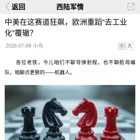
返回
西陆军情
中美在这赛道狂飙，欧洲重蹈“去工业
化”覆辙？
小
大
2026-07-08
小鸟
各位老铁，今儿咱们不聊导弹射程，也不聊航母编
队，咱聊点更狠的——机器人。