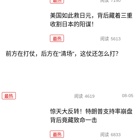
最热
阅读
7150
美国如此救日元，背后藏着三重
收割日本的阳谋！
最热
阅读
5613
前方在打仗，后方在“清场”，这仗还怎么打？
08-05
最热
阅读
4619
惊天大反转！特朗普支持率崩盘
背后竟藏致命一击
最热
阅读
6833