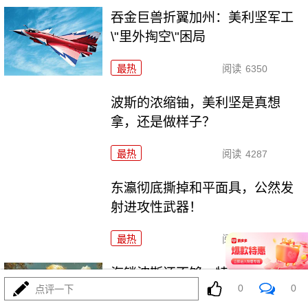
吞金巨兽折翼加州：美利坚军工
\"里外掏空\"困局
最热
阅读
6350
波斯的浓缩铀，美利坚是真想
拿，还是做样子？
最热
阅读
4287
东瀛彻底撕掉和平面具，公然发
射进攻性武器！
最热
阅读
11121
海锁波斯还不够，特朗普又生毒
0
0
点评一下
计，陆地也要封