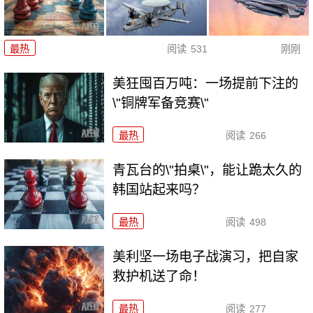
最热
阅读
531
刚刚
美狂囤百万吨：一场提前下注的
\"铜牌军备竞赛\"
最热
阅读
266
青瓦台的\"拍桌\"，能让跪太久的
韩国站起来吗？
最热
阅读
498
美利坚一场电子战演习，把自家
救护机送了命！
最热
阅读
277