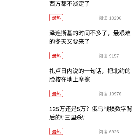
西方都不淡定了
最热
阅读
10296
泽连斯基的时间不多了，最艰难
的冬天又要来了
最热
阅读
9157
扎卢日内说的一句话，把北约的
脸按在地上摩擦
最热
阅读
10976
125万还是5万？俄乌战损数字背
后的\"三国杀\"
最热
阅读
6926