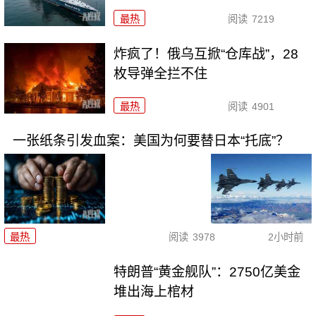
最热
阅读
7219
炸疯了！俄乌互掀“仓库战”，28
枚导弹全拦不住
最热
阅读
4901
一张纸条引发血案：美国为何要替日本“托底”？
最热
阅读
3978
2小时前
特朗普“黄金舰队”：2750亿美金
堆出海上棺材