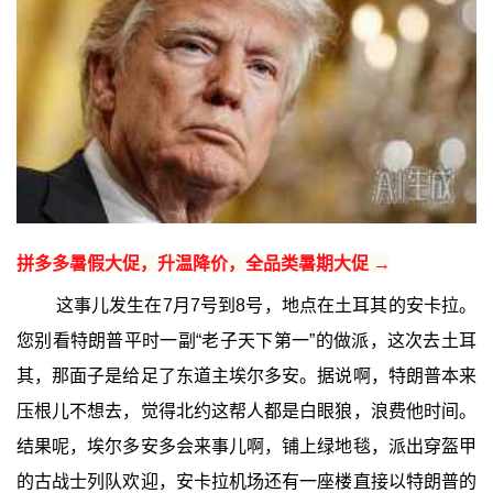
拼多多暑假大促，升温降价，全品类暑期大促 →
这事儿发生在7月7号到8号，地点在土耳其的安卡拉。
您别看特朗普平时一副“老子天下第一”的做派，这次去土耳
其，那面子是给足了东道主埃尔多安。据说啊，特朗普本来
压根儿不想去，觉得北约这帮人都是白眼狼，浪费他时间。
结果呢，埃尔多安多会来事儿啊，铺上绿地毯，派出穿盔甲
的古战士列队欢迎，安卡拉机场还有一座楼直接以特朗普的