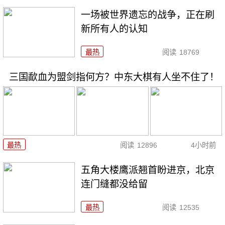
一场被世界遗忘的战争，正在刷
新所有人的认知
最热
阅读
18769
三国歃血为盟剑指何方？中东大棋有人坐不住了！
最热
阅读
12896
4小时前
五角大楼鹰派翘首盼进京，北京
连门缝都没给留
最热
阅读
12535