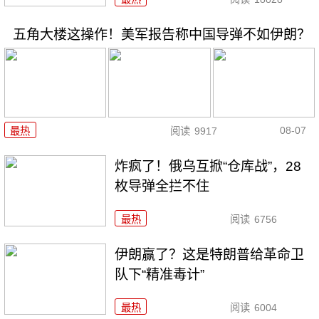
五角大楼这操作！美军报告称中国导弹不如伊朗？
08-07
最热
阅读
9917
炸疯了！俄乌互掀“仓库战”，28
枚导弹全拦不住
最热
阅读
6756
伊朗赢了？这是特朗普给革命卫
队下“精准毒计”
最热
阅读
6004