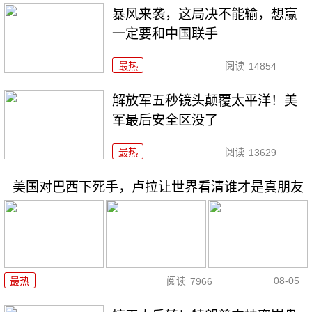
暴风来袭，这局决不能输，想赢
一定要和中国联手
最热
阅读
14854
解放军五秒镜头颠覆太平洋！美
军最后安全区没了
最热
阅读
13629
美国对巴西下死手，卢拉让世界看清谁才是真朋友
08-05
最热
阅读
7966