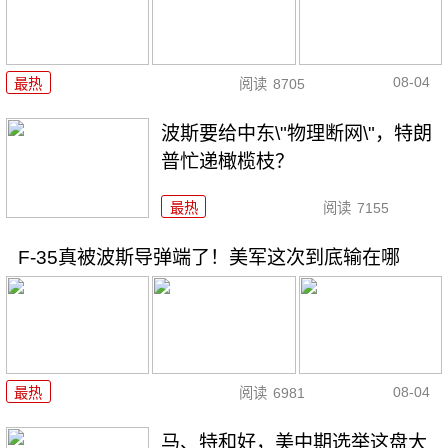
08-04
最热
阅读
8705
波斯要给中东\"物理断网\"，特朗
普忙递橄榄枝？
最热
阅读
7155
F-35真被波斯导弹端了！美军这次到底输在哪
08-04
最热
阅读
6981
马、特和好，美中期选举这盘大