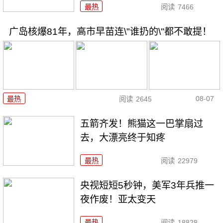
最热
阅读
7466
广岛核爆81年，高市早苗连\"谁扔的\"都不敢提！
08-07
最热
阅读
2645
五箭齐发！熊猫这一巴掌扇过
去，大漂亮终于知疼
最热
阅读
22979
央视短短5秒钟，美军3年兵推一
夜作废！亚太变天
最热
阅读
18828