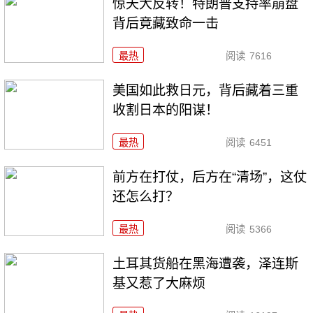
惊天大反转！特朗普支持率崩盘
背后竟藏致命一击
最热
阅读
7616
美国如此救日元，背后藏着三重
收割日本的阳谋！
最热
阅读
6451
前方在打仗，后方在“清场”，这仗
还怎么打？
最热
阅读
5366
土耳其货船在黑海遭袭，泽连斯
基又惹了大麻烦