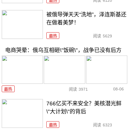
最热
阅读
6120
被俄导弹天天“洗地”，泽连斯基还
在做着美梦！
最热
阅读
5629
电商哭晕：俄乌互相砸\"饭碗\"，战争已没有后方
08-06
最热
阅读
3971
766亿买不来安全？美核潜光鲜
\"大计划\"的背后
最热
阅读
6323