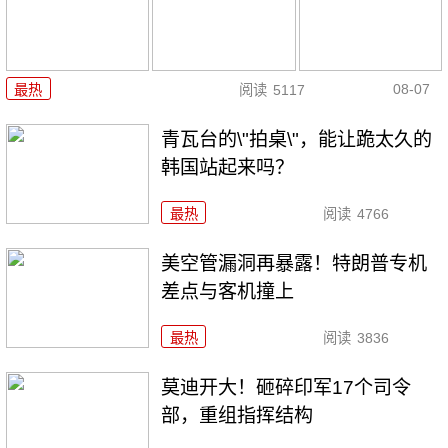
08-07
最热
阅读
5117
青瓦台的\"拍桌\"，能让跪太久的
韩国站起来吗？
最热
阅读
4766
美空管漏洞再暴露！特朗普专机
差点与客机撞上
最热
阅读
3836
莫迪开大！砸碎印军17个司令
部，重组指挥结构