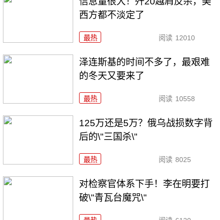
信息量很大！歼20越肩反杀，美
西方都不淡定了
最热
阅读
12010
泽连斯基的时间不多了，最艰难
的冬天又要来了
最热
阅读
10558
125万还是5万？俄乌战损数字背
后的\"三国杀\"
最热
阅读
8025
对检察官体系下手！李在明要打
破\"青瓦台魔咒\"