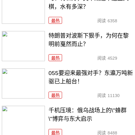
棋，水有多深？
最热
阅读
6358
特朗普对波斯下狠手，为何在黎
明前戛然而止？
最热
阅读
4529
055要迎来最强对手？东瀛万吨新
驱已上船台！
最热
阅读
11130
千机压境：俄乌战场上的\"蜂群
\"博弈与东大启示
最热
阅读
8488