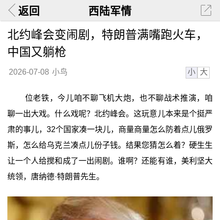
返回
西陆军情
北约峰会变闹剧，特朗普满嘴跑火车，
中国又躺枪
小
大
2026-07-08
小鸟
位老铁，今儿咱不聊飞机大炮，也不聊战术推演，咱
聊一出大戏。什么戏呢？北约峰会。这玩意儿本来是个挺严
肃的事儿，32个国家凑一块儿，商量商量怎么防着点儿俄罗
斯，怎么给乌克兰凑点儿份子钱。结果您猜怎么着？硬生生
让一个人给搅和成了一出闹剧。谁啊？还能有谁，美利坚大
统领，唐纳德·特朗普先生。