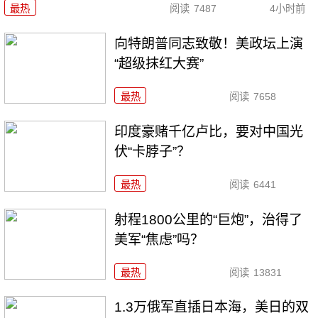
最热
阅读
7487
4小时前
向特朗普同志致敬！美政坛上演
“超级抹红大赛”
最热
阅读
7658
印度豪赌千亿卢比，要对中国光
伏“卡脖子”？
最热
阅读
6441
射程1800公里的“巨炮”，治得了
美军“焦虑”吗？
最热
阅读
13831
1.3万俄军直插日本海，美日的双