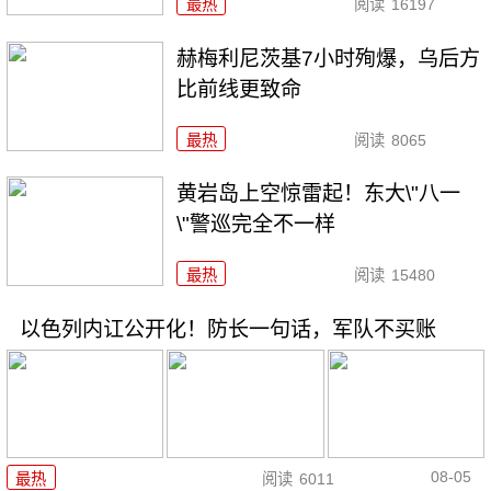
最热
阅读
16197
赫梅利尼茨基7小时殉爆，乌后方
比前线更致命
最热
阅读
8065
黄岩岛上空惊雷起！东大\"八一
\"警巡完全不一样
最热
阅读
15480
以色列内讧公开化！防长一句话，军队不买账
08-05
最热
阅读
6011