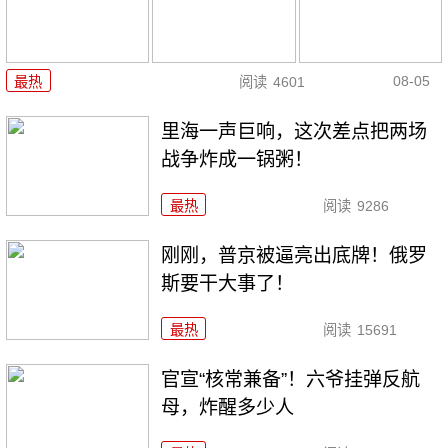
08-05
最热
阅读
4601
里海一声巨响，这次差点把两场
战争炸成一锅粥！
最热
阅读
9286
刚刚，普京被逼亮出底牌！俄罗
斯要干大事了！
最热
阅读
15691
官宣“核常兼备”！六爷挂弹反航
母，炸醒多少人