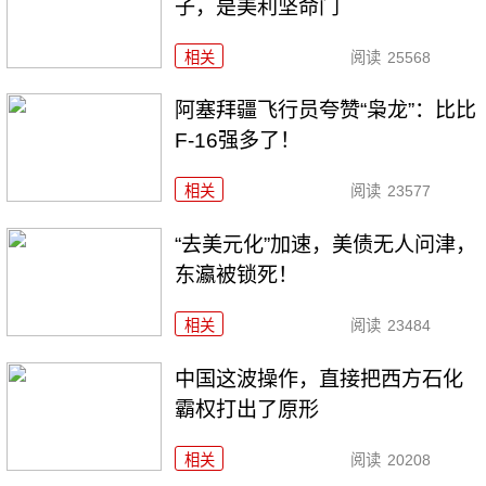
子，是美利坚命门
相关
阅读
25568
阿塞拜疆飞行员夸赞“枭龙”：比比
F-16强多了！
相关
阅读
23577
“去美元化”加速，美债无人问津，
东瀛被锁死！
相关
阅读
23484
中国这波操作，直接把西方石化
霸权打出了原形
相关
阅读
20208