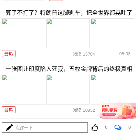
算了不打了？特朗普这脚刹车，把全世界都晃吐了
08-03
最热
阅读
15704
一张图让印度陷入死寂，五枚金牌背后的终极真相
08-03
最热
阅读
10932
美国踏进3个大坑把自己埋了！恐
0
0
点评一下
怕一个都爬不出