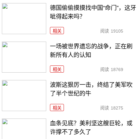
德国偷偷摸摸找中国“命门”，这牙
呲得起来吗？
相关
阅读
19105
一场被世界遗忘的战争，正在刷
新所有人的认知
相关
阅读
18769
波斯这狠厉一击，终结了美军吹
了半个世纪的牛
相关
阅读
18275
血条见底？美利坚这艘巨轮，或
许撑不了多久了