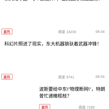
08-04
最热
阅读
24230
科幻片照进了现实，东大机器狼驮着武器冲锋！
08-04
最热
阅读
8741
波斯要给中东\"物理断网\"，特朗
普忙递橄榄枝？
最热
阅读
7189