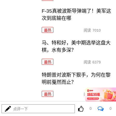
F-35真被波斯导弹端了！美军这
次到底输在哪
最热
阅读
7010
马、特和好，美中期选举这盘大
棋，水有多深？
最热
阅读
6379
特朗普对波斯下狠手，为何在黎
明前戛然而止？
最热
阅读
4572
055要迎来最强对手？东瀛万吨新驱已上船台！
0
0
点评一下