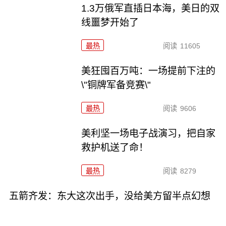
1.3万俄军直插日本海，美日的双
线噩梦开始了
最热
阅读
11605
美狂囤百万吨：一场提前下注的
\"铜牌军备竞赛\"
最热
阅读
9606
美利坚一场电子战演习，把自家
救护机送了命！
最热
阅读
8279
五箭齐发：东大这次出手，没给美方留半点幻想