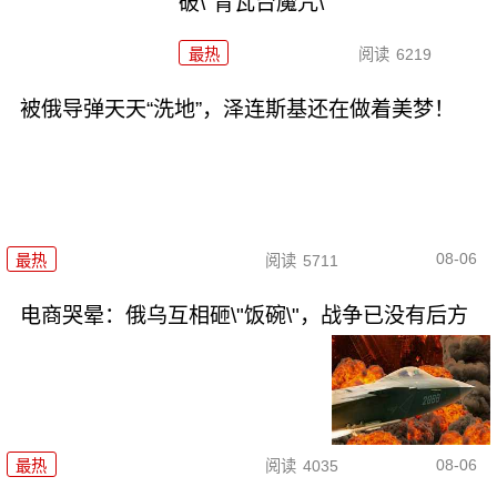
破\"青瓦台魔咒\"
最热
阅读
6219
被俄导弹天天“洗地”，泽连斯基还在做着美梦！
08-06
最热
阅读
5711
电商哭晕：俄乌互相砸\"饭碗\"，战争已没有后方
08-06
最热
阅读
4035