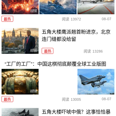
08-07
最热
阅读
13972
五角大楼鹰派翘首盼进京，北京
连门缝都没给留
最热
阅读
13286
“工厂的工厂”：中国这棋彻底颠覆全球工业版图
08-07
最热
阅读
13005
五角大楼吓唬中俄？这事恰恰暴