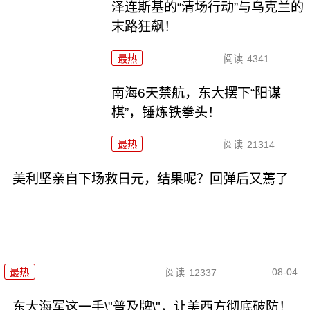
泽连斯基的“清场行动”与乌克兰的
末路狂飙！
最热
阅读
4341
南海6天禁航，东大摆下“阳谋
棋”，锤炼铁拳头！
最热
阅读
21314
美利坚亲自下场救日元，结果呢？回弹后又蔫了
08-04
最热
阅读
12337
东大海军这一手\"普及牌\"，让美西方彻底破防！