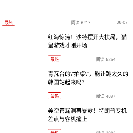
08-07
最热
阅读
6217
红海惊涛！沙特摆开大棋局，猫
鼠游戏才刚开场
最热
阅读
5254
青瓦台的\"拍桌\"，能让跪太久的
韩国站起来吗？
最热
阅读
4897
美空管漏洞再暴露！特朗普专机
差点与客机撞上
最热
阅读
3982