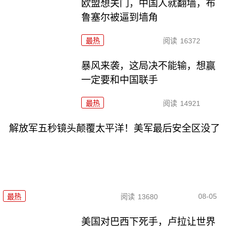
欧盟想关门，中国人就翻墙，布
鲁塞尔被逼到墙角
最热
阅读
16372
暴风来袭，这局决不能输，想赢
一定要和中国联手
最热
阅读
14921
解放军五秒镜头颠覆太平洋！美军最后安全区没了
08-05
最热
阅读
13680
美国对巴西下死手，卢拉让世界