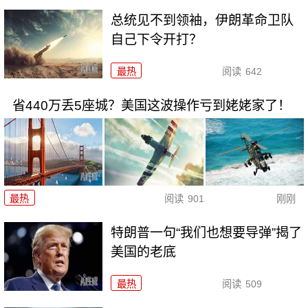
总统见不到领袖，伊朗革命卫队
自己下令开打？
最热
阅读
642
省440万丢5座城？美国这波操作亏到姥姥家了！
最热
阅读
901
刚刚
特朗普一句“我们也想要导弹”揭了
美国的老底
最热
阅读
509