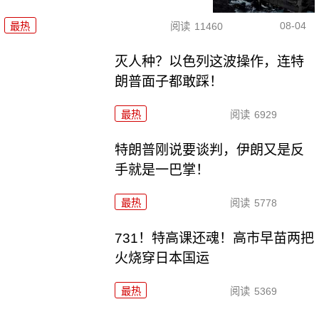
08-04
最热
阅读
11460
灭人种？以色列这波操作，连特
朗普面子都敢踩！
最热
阅读
6929
特朗普刚说要谈判，伊朗又是反
手就是一巴掌！
最热
阅读
5778
731！特高课还魂！高市早苗两把
火烧穿日本国运
最热
阅读
5369