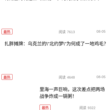
08-05
最热
阅读
7613
扎胖摊牌：乌克兰的\"北约梦\"为何成了一地鸡毛？
08-05
最热
阅读
4648
里海一声巨响，这次差点把两场
战争炸成一锅粥！
最热
阅读
9322