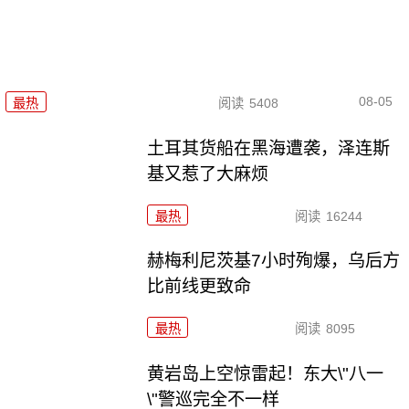
08-05
最热
阅读
5408
土耳其货船在黑海遭袭，泽连斯
基又惹了大麻烦
最热
阅读
16244
赫梅利尼茨基7小时殉爆，乌后方
比前线更致命
最热
阅读
8095
黄岩岛上空惊雷起！东大\"八一
\"警巡完全不一样