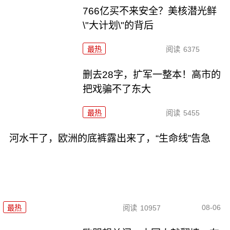
766亿买不来安全？美核潜光鲜
\"大计划\"的背后
最热
阅读
6375
删去28字，扩军一整本！高市的
把戏骗不了东大
最热
阅读
5455
河水干了，欧洲的底裤露出来了，“生命线”告急
08-06
最热
阅读
10957