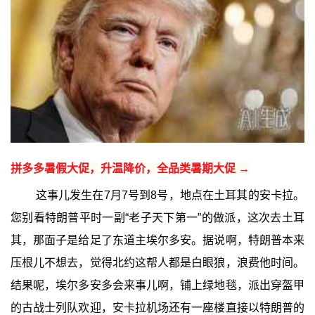
拼多多暑假大促，升温降价，全品类暑期大促 →
这事儿发生在7月7号到8号，地点在土耳其的安卡拉。
您别看特朗普平时一副“老子天下第一”的做派，这次去土耳
其，那面子是给足了东道主埃尔多安。据说啊，特朗普本来
压根儿不想去，觉得北约这帮人都是白眼狼，浪费他时间。
结果呢，埃尔多安多会来事儿啊，铺上绿地毯，派出穿盔甲
的古战士列队欢迎，安卡拉机场还有一座楼直接以特朗普的