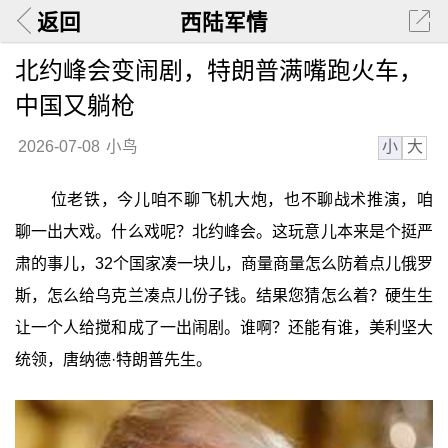
返回
西陆军情
北约峰会变闹剧，特朗普满嘴跑火车，
中国又躺枪
小
大
2026-07-08
小鸟
位老铁，今儿咱不聊飞机大炮，也不聊战术推演，咱
聊一出大戏。什么戏呢？北约峰会。这玩意儿本来是个挺严
肃的事儿，32个国家凑一块儿，商量商量怎么防着点儿俄罗
斯，怎么给乌克兰凑点儿份子钱。结果您猜怎么着？硬生生
让一个人给搅和成了一出闹剧。谁啊？还能有谁，美利坚大
统领，唐纳德·特朗普先生。