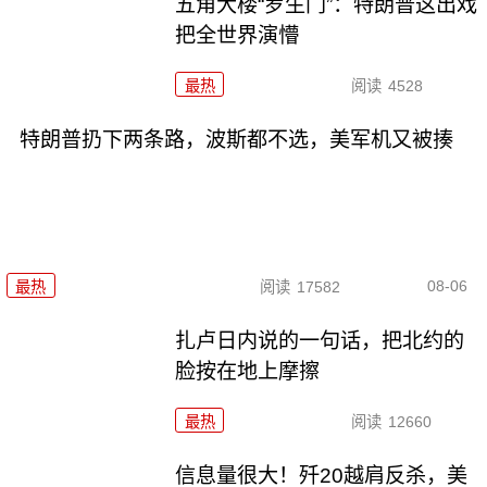
五角大楼“罗生门”：特朗普这出戏
把全世界演懵
最热
阅读
4528
特朗普扔下两条路，波斯都不选，美军机又被揍
08-06
最热
阅读
17582
扎卢日内说的一句话，把北约的
脸按在地上摩擦
最热
阅读
12660
信息量很大！歼20越肩反杀，美