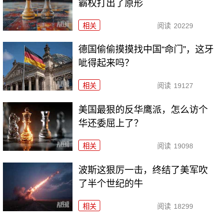
霸权打出了原形
相关
阅读
20229
德国偷偷摸摸找中国“命门”，这牙
呲得起来吗？
相关
阅读
19127
美国最狠的反华鹰派，怎么访个
华还委屈上了？
相关
阅读
19098
波斯这狠厉一击，终结了美军吹
了半个世纪的牛
相关
阅读
18299