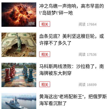
冲之鸟礁一声炮响，高市早苗的
\"岛链梦\"碎一地
相关
阅读
17664
血条见底？美利坚这艘巨轮，或
许撑不了多久了
相关
阅读
17536
马科斯两线溃败：沙拉稳了，南
海牌被东大刺穿
相关
阅读
16699
黄海这出“老将配新王”，把俄罗斯
海军看沉默了