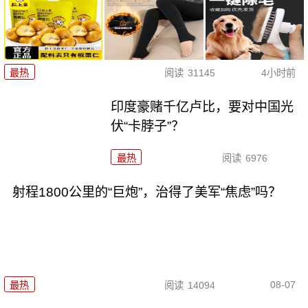
最热
阅读
31145
4小时前
印度豪赌千亿卢比，要对中国光
伏“卡脖子”？
最热
阅读
6976
射程1800公里的“巨炮”，治得了美军“焦虑”吗？
08-07
最热
阅读
14094