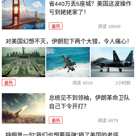
省440万丢5座城？美国这波操作
亏到姥姥家了！
最热
阅读
10049
对美国幻想不灭，伊朗犯下两个大错，令人痛心！
最热
阅读
6510
2小时前
总统见不到领袖，伊朗革命卫队
自己下令开打？
最热
阅读
6079
特朗普一句“我们也想要导弹”揭了美国的老底