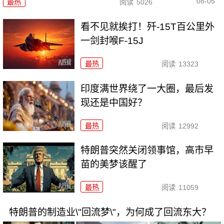
08-05
最热
阅读
5026
看不见就挨打！歼-15T百公里外
一剑封喉F-15J
最热
阅读
13323
印度满世界绕了一大圈，最后发
现还是中国好？
最热
阅读
12992
特朗普突然关闭领事馆，高市早
苗的美梦该醒了
最热
阅读
11059
特朗普的制造业\"回流梦\"，为何成了回流东大？