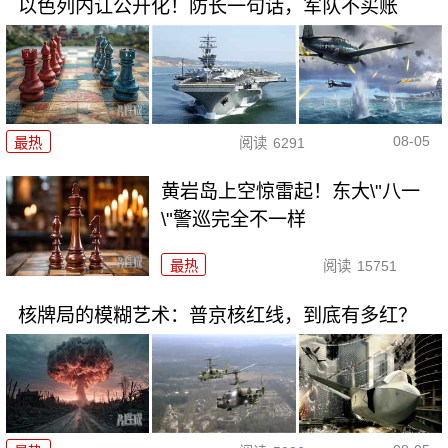
以色列内讧公开化！防长一句话，军队不买账
08-05
最热
阅读
6291
黄岩岛上空惊雷起！东大\"八一
\"警巡完全不一样
最热
阅读
15751
核牌局的模糊艺术：普京核红线，到底有多红？