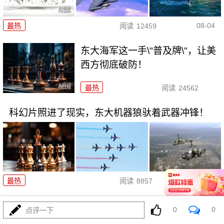
08-04
最热
阅读
12459
东大海军这一手\"普及牌\"，让美
西方彻底破防！
最热
阅读
24562
科幻片照进了现实，东大机器狼驮着武器冲锋！
08-04
最热
阅读
8857
波斯要给中东\"物理断网\"，特朗
0
0
点评一下
普忙递橄榄枝？