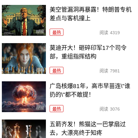
美空管漏洞再暴露！特朗普专机
差点与客机撞上
最热
阅读
4319
莫迪开大！砸碎印军17个司令
部，重组指挥结构
最热
阅读
7981
广岛核爆81年，高市早苗连\"谁
扔的\"都不敢提！
最热
阅读
3076
五箭齐发！熊猫这一巴掌扇过
去，大漂亮终于知疼