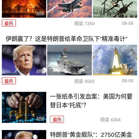
08-06
最热
阅读
7250
伊朗赢了？这是特朗普给革命卫队下“精准毒计”
08-06
最热
阅读
6503
一张纸条引发血案：美国为何要
替日本“托底”？
最热
阅读
6304
特朗普“黄金舰队”：2750亿美金