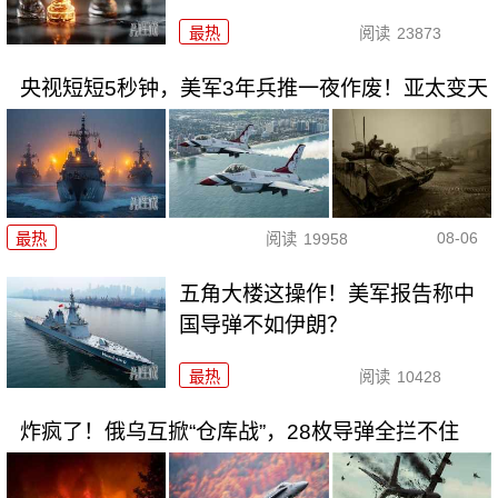
最热
阅读
23873
央视短短5秒钟，美军3年兵推一夜作废！亚太变天
08-06
最热
阅读
19958
五角大楼这操作！美军报告称中
国导弹不如伊朗？
最热
阅读
10428
炸疯了！俄乌互掀“仓库战”，28枚导弹全拦不住