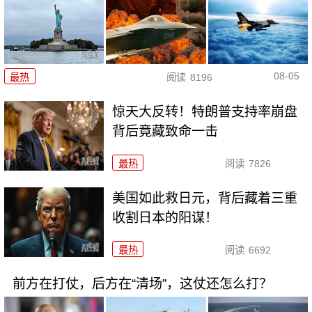
08-05
最热
阅读
8196
惊天大反转！特朗普支持率崩盘
背后竟藏致命一击
最热
阅读
7826
美国如此救日元，背后藏着三重
收割日本的阳谋！
最热
阅读
6692
前方在打仗，后方在“清场”，这仗还怎么打？