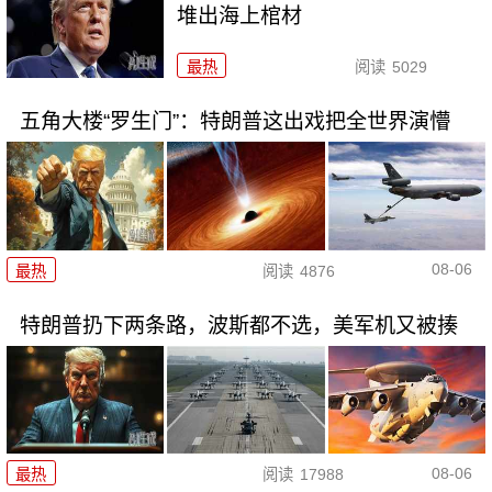
堆出海上棺材
最热
阅读
5029
五角大楼“罗生门”：特朗普这出戏把全世界演懵
08-06
最热
阅读
4876
特朗普扔下两条路，波斯都不选，美军机又被揍
08-06
最热
阅读
17988