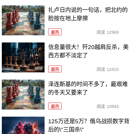
扎卢日内说的一句话，把北约的
脸按在地上摩擦
最热
阅读
12969
信息量很大！歼20越肩反杀，美
西方都不淡定了
最热
阅读
12415
泽连斯基的时间不多了，最艰难
的冬天又要来了
最热
阅读
10943
125万还是5万？俄乌战损数字背
后的\"三国杀\"