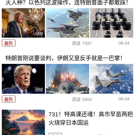
灭人种？以色列这波操作，连特朗普面子都敢踩！
08-04
最热
阅读
7097
特朗普刚说要谈判，伊朗又是反手就是一巴掌！
08-04
最热
阅读
5950
731！特高课还魂！高市早苗两把
火烧穿日本国运