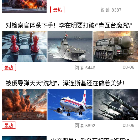
最热
阅读
8387
对检察官体系下手！李在明要打破\"青瓦台魔咒\"
08-06
最热
阅读
6446
被俄导弹天天“洗地”，泽连斯基还在做着美梦！
08-06
最热
阅读
5892