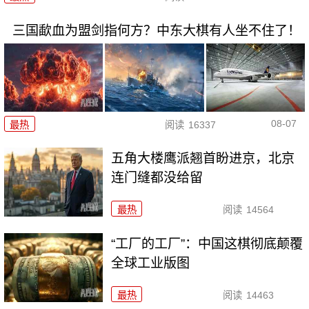
三国歃血为盟剑指何方？中东大棋有人坐不住了！
08-07
最热
阅读
16337
五角大楼鹰派翘首盼进京，北京
连门缝都没给留
最热
阅读
14564
“工厂的工厂”：中国这棋彻底颠覆
全球工业版图
最热
阅读
14463