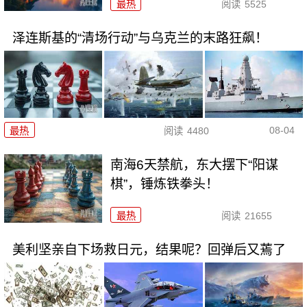
最热
阅读
5525
泽连斯基的“清场行动”与乌克兰的末路狂飙！
08-04
最热
阅读
4480
南海6天禁航，东大摆下“阳谋
棋”，锤炼铁拳头！
最热
阅读
21655
美利坚亲自下场救日元，结果呢？回弹后又蔫了