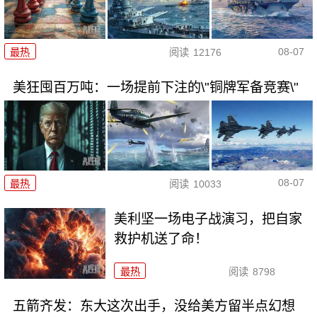
08-07
最热
阅读
12176
美狂囤百万吨：一场提前下注的\"铜牌军备竞赛\"
08-07
最热
阅读
10033
美利坚一场电子战演习，把自家
救护机送了命！
最热
阅读
8798
五箭齐发：东大这次出手，没给美方留半点幻想