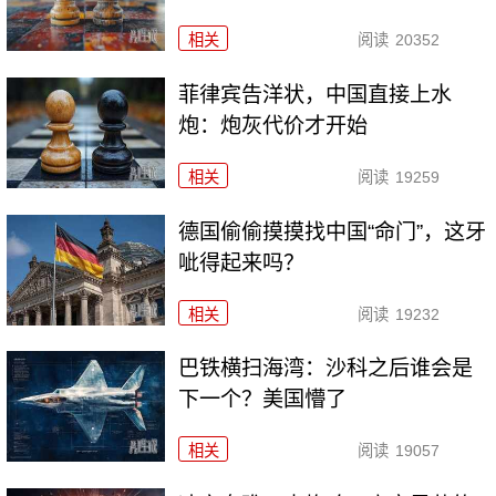
相关
阅读
20352
菲律宾告洋状，中国直接上水
炮：炮灰代价才开始
相关
阅读
19259
德国偷偷摸摸找中国“命门”，这牙
呲得起来吗？
相关
阅读
19232
巴铁横扫海湾：沙科之后谁会是
下一个？美国懵了
相关
阅读
19057