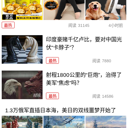
最热
阅读
31145
4小时前
印度豪赌千亿卢比，要对中国光
伏“卡脖子”？
最热
阅读
7880
射程1800公里的“巨炮”，治得了
美军“焦虑”吗？
最热
阅读
14586
1.3万俄军直插日本海，美日的双线噩梦开始了