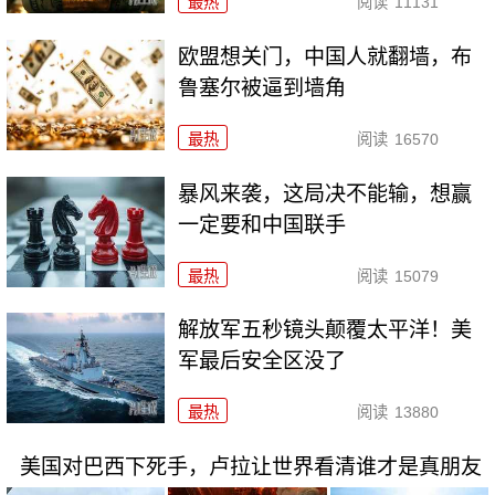
最热
阅读
11131
欧盟想关门，中国人就翻墙，布
鲁塞尔被逼到墙角
最热
阅读
16570
暴风来袭，这局决不能输，想赢
一定要和中国联手
最热
阅读
15079
解放军五秒镜头颠覆太平洋！美
军最后安全区没了
最热
阅读
13880
美国对巴西下死手，卢拉让世界看清谁才是真朋友