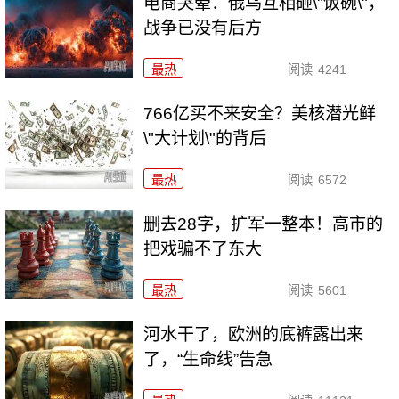
电商哭晕：俄乌互相砸\"饭碗\"，
战争已没有后方
最热
阅读
4241
766亿买不来安全？美核潜光鲜
\"大计划\"的背后
最热
阅读
6572
删去28字，扩军一整本！高市的
把戏骗不了东大
最热
阅读
5601
河水干了，欧洲的底裤露出来
了，“生命线”告急