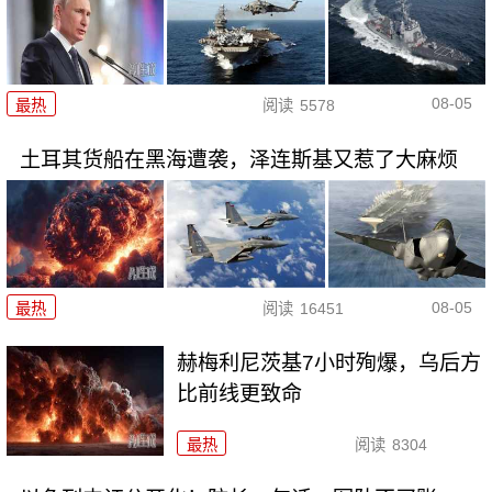
08-05
最热
阅读
5578
土耳其货船在黑海遭袭，泽连斯基又惹了大麻烦
08-05
最热
阅读
16451
赫梅利尼茨基7小时殉爆，乌后方
比前线更致命
最热
阅读
8304