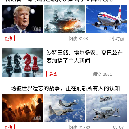
最热
阅读
3103
2小时前
沙特王储、埃尔多安、夏巴兹在
麦加搞了个大新闻
最热
阅读
2551
一场被世界遗忘的战争，正在刷新所有人的认知
08-07
最热
阅读
21862