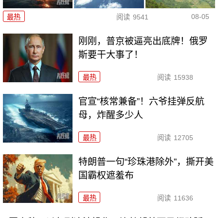
08-05
最热
阅读
9541
刚刚，普京被逼亮出底牌！俄罗
斯要干大事了！
最热
阅读
15938
官宣“核常兼备”！六爷挂弹反航
母，炸醒多少人
最热
阅读
12705
特朗普一句“珍珠港除外”，撕开美
国霸权遮羞布
最热
阅读
11636