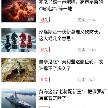
冲之鸟礁一声炮响，高市早苗的
\"岛链梦\"碎一地
相关
阅读
17764
泽连斯基一夜斩总理又砍防长，
这大戏几个意思？
相关
阅读
17748
血条见底？美利坚这艘巨轮，或
许撑不了多久了
相关
阅读
17671
黄海这出“老将配新王”，把俄罗斯
海军看沉默了