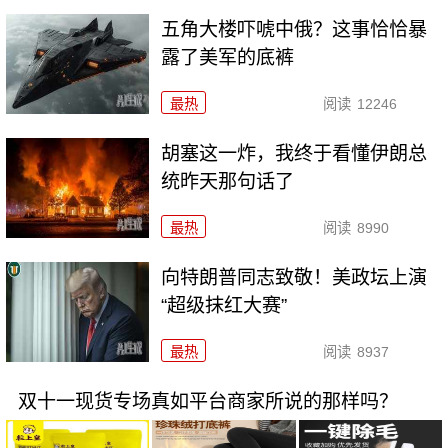
五角大楼吓唬中俄？这事恰恰暴
露了美军的底裤
最热
阅读
12246
胡塞这一炸，我终于看懂伊朗总
统昨天那句话了
最热
阅读
8990
向特朗普同志致敬！美政坛上演
“超级抹红大赛”
最热
阅读
8937
双十一现货专场真如平台商家所说的那样吗？