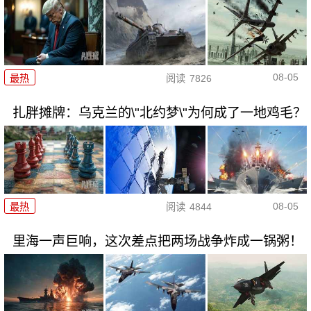
08-05
最热
阅读
7826
扎胖摊牌：乌克兰的\"北约梦\"为何成了一地鸡毛？
08-05
最热
阅读
4844
里海一声巨响，这次差点把两场战争炸成一锅粥！