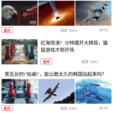
08-07
最热
阅读
6653
红海惊涛！沙特摆开大棋局，猫
鼠游戏才刚开场
最热
阅读
5641
青瓦台的\"拍桌\"，能让跪太久的韩国站起来吗？
08-07
最热
阅读
5302