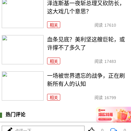
泽连斯基一夜斩总理又砍防长，
这大戏几个意思？
相关
阅读
17610
血条见底？美利坚这艘巨轮，或
许撑不了多久了
相关
阅读
17483
一场被世界遗忘的战争，正在刷
新所有人的认知
相关
阅读
16799
热门评论
登陆
0
条评论
0
0