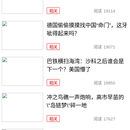
相关
阅读
19114
德国偷偷摸摸找中国“命门”，这牙
呲得起来吗？
相关
阅读
19071
巴铁横扫海湾：沙科之后谁会是
下一个？美国懵了
相关
阅读
18850
冲之鸟礁一声炮响，高市早苗的
\"岛链梦\"碎一地
相关
阅读
17627