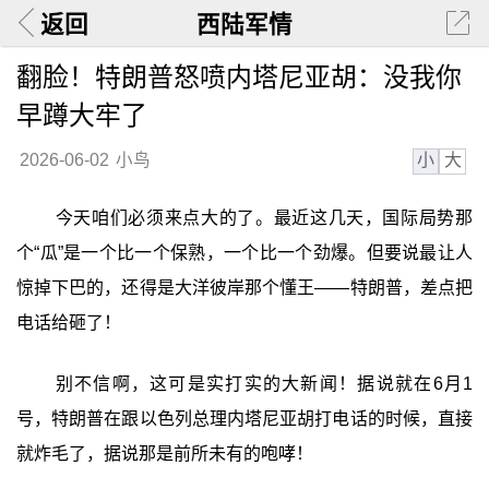
返回
西陆军情
翻脸！特朗普怒喷内塔尼亚胡：没我你
早蹲大牢了
小
大
2026-06-02
小鸟
今天咱们必须来点大的了。最近这几天，国际局势那
个“瓜”是一个比一个保熟，一个比一个劲爆。但要说最让人
惊掉下巴的，还得是大洋彼岸那个懂王——特朗普，差点把
电话给砸了！
别不信啊，这可是实打实的大新闻！据说就在6月1
号，特朗普在跟以色列总理内塔尼亚胡打电话的时候，直接
就炸毛了，据说那是前所未有的咆哮！