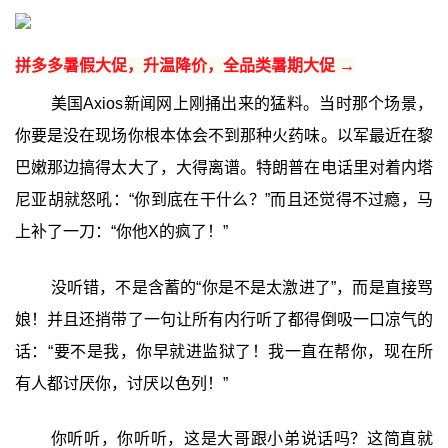
拼多多暑假大促，升温降价，全品类暑期大促 →
美国Axios新闻网上刚捅出来的猛料。当时那个场景，
你要是没在现场你根本体会不到那种火药味。以军最近在黎
巴嫩那边搞得太大了，大得离谱。特朗普在电话里对着内塔
尼亚胡就怒吼：“你到底在干什么？”而且还觉得不过瘾，马
上补了一刀：“你他X的疯了！”
没听错，不是含蓄的“你是不是太激进了”，而是直接骂
娘！并且还捎带了一句让所有内行听了都得倒吸一口凉气的
话：“要不是我，你早就进监狱了！我一直在帮你，现在所
有人都讨厌你，讨厌以色列！”
你听听，你听听，这是大哥跟小弟说话吗？这简直就