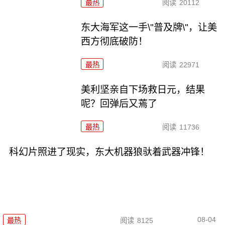
最热
阅读
20112
东大海军这一手\"普及牌\"，让美
西方彻底破防！
最热
阅读
22971
美利坚亲自下场救日元，结果
呢？回弹后又蔫了
最热
阅读
11736
科幻片照进了现实，东大机器狼驮着武器冲锋！
08-04
最热
阅读
8125