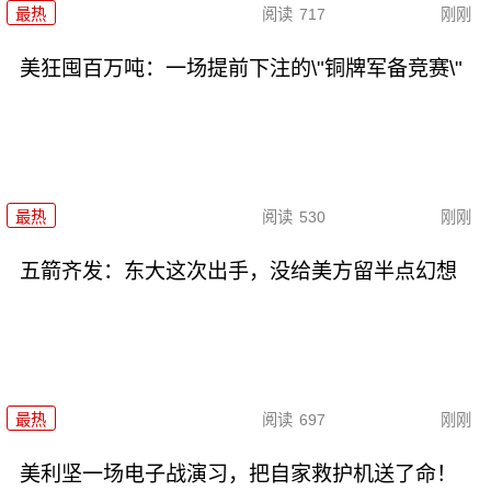
最热
阅读
717
刚刚
美狂囤百万吨：一场提前下注的\"铜牌军备竞赛\"
最热
阅读
530
刚刚
五箭齐发：东大这次出手，没给美方留半点幻想
最热
阅读
697
刚刚
美利坚一场电子战演习，把自家救护机送了命！