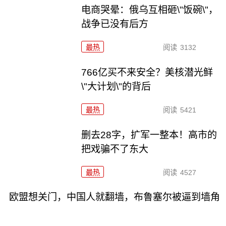
电商哭晕：俄乌互相砸\"饭碗\"，
战争已没有后方
最热
阅读
3132
766亿买不来安全？美核潜光鲜
\"大计划\"的背后
最热
阅读
5421
删去28字，扩军一整本！高市的
把戏骗不了东大
最热
阅读
4527
欧盟想关门，中国人就翻墙，布鲁塞尔被逼到墙角