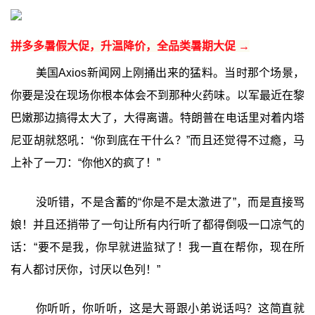
拼多多暑假大促，升温降价，全品类暑期大促 →
美国Axios新闻网上刚捅出来的猛料。当时那个场景，
你要是没在现场你根本体会不到那种火药味。以军最近在黎
巴嫩那边搞得太大了，大得离谱。特朗普在电话里对着内塔
尼亚胡就怒吼：“你到底在干什么？”而且还觉得不过瘾，马
上补了一刀：“你他X的疯了！”
没听错，不是含蓄的“你是不是太激进了”，而是直接骂
娘！并且还捎带了一句让所有内行听了都得倒吸一口凉气的
话：“要不是我，你早就进监狱了！我一直在帮你，现在所
有人都讨厌你，讨厌以色列！”
你听听，你听听，这是大哥跟小弟说话吗？这简直就