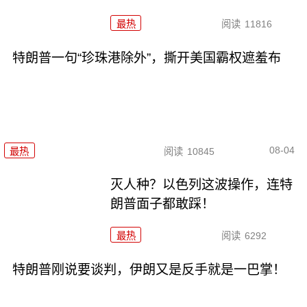
最热
阅读
11816
特朗普一句“珍珠港除外”，撕开美国霸权遮羞布
08-04
最热
阅读
10845
灭人种？以色列这波操作，连特
朗普面子都敢踩！
最热
阅读
6292
特朗普刚说要谈判，伊朗又是反手就是一巴掌！