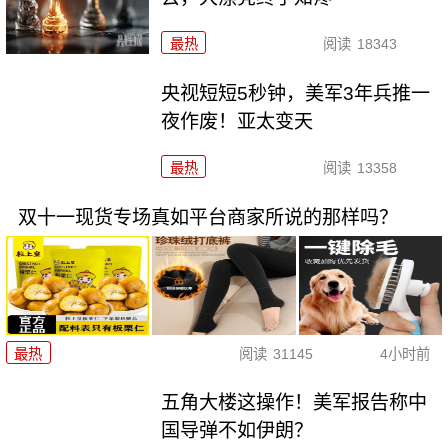
最热
阅读
18343
央视短短5秒钟，美军3年兵推一
夜作废！亚太变天
最热
阅读
13358
双十一现货专场真如平台商家所说的那样吗？
最热
阅读
31145
4小时前
五角大楼这操作！美军报告称中
国导弹不如伊朗？