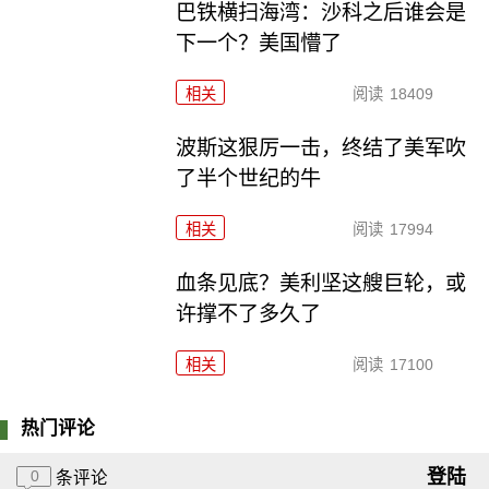
巴铁横扫海湾：沙科之后谁会是
下一个？美国懵了
相关
阅读
18409
波斯这狠厉一击，终结了美军吹
了半个世纪的牛
相关
阅读
17994
血条见底？美利坚这艘巨轮，或
许撑不了多久了
相关
阅读
17100
热门评论
登陆
0
条评论