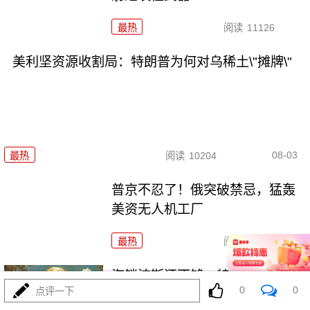
最热
阅读
11126
美利坚资源收割局：特朗普为何对乌稀土\"摊牌\"
08-03
最热
阅读
10204
普京不忍了！俄突破禁忌，猛轰
美资无人机工厂
最热
阅读
8689
海锁波斯还不够，特朗普又生毒
0
0
点评一下
计，陆地也要封