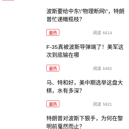
波斯要给中东\"物理断网\"，特朗
普忙递橄榄枝？
最热
阅读
6614
F-35真被波斯导弹端了！美军这
次到底输在哪
最热
阅读
6482
马、特和好，美中期选举这盘大
棋，水有多深？
最热
阅读
5821
特朗普对波斯下狠手，为何在黎
明前戛然而止？