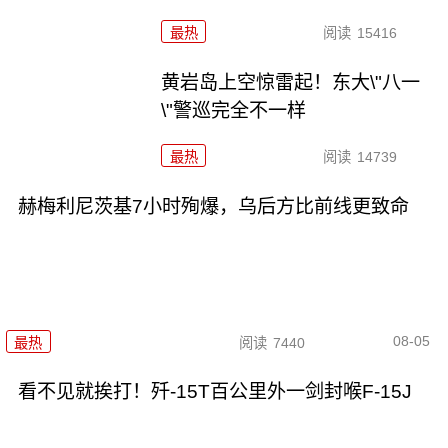
最热
阅读
15416
黄岩岛上空惊雷起！东大\"八一
\"警巡完全不一样
最热
阅读
14739
赫梅利尼茨基7小时殉爆，乌后方比前线更致命
08-05
最热
阅读
7440
看不见就挨打！歼-15T百公里外一剑封喉F-15J