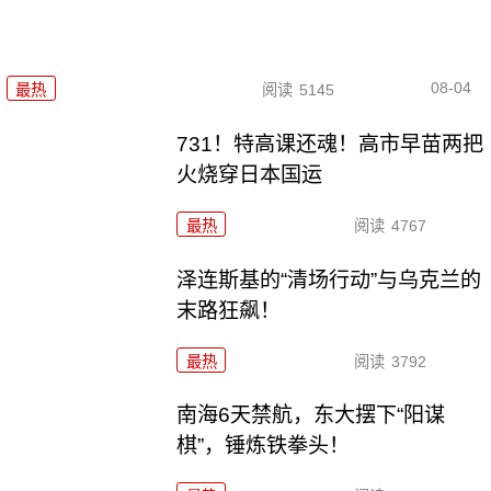
08-04
最热
阅读
5145
731！特高课还魂！高市早苗两把
火烧穿日本国运
最热
阅读
4767
泽连斯基的“清场行动”与乌克兰的
末路狂飙！
最热
阅读
3792
南海6天禁航，东大摆下“阳谋
棋”，锤炼铁拳头！