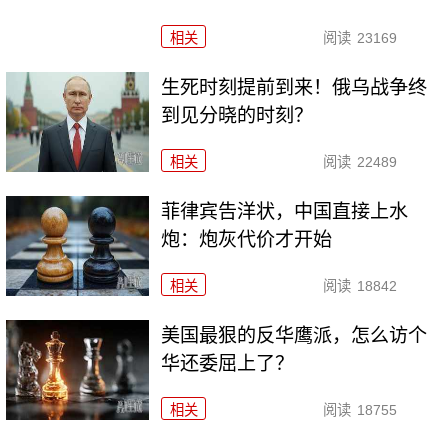
相关
阅读
23169
生死时刻提前到来！俄乌战争终
到见分晓的时刻？
相关
阅读
22489
菲律宾告洋状，中国直接上水
炮：炮灰代价才开始
相关
阅读
18842
美国最狠的反华鹰派，怎么访个
华还委屈上了？
相关
阅读
18755