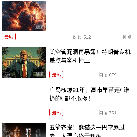
最热
阅读
512
刚刚
美空管漏洞再暴露！特朗普专机
差点与客机撞上
最热
阅读
679
广岛核爆81年，高市早苗连\"谁
扔的\"都不敢提！
最热
阅读
751
五箭齐发！熊猫这一巴掌扇过
去，大漂亮终于知疼