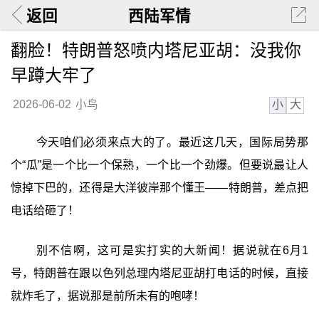
返回
西陆军情
翻脸！特朗普怒喷内塔尼亚胡：没我你
早蹲大牢了
小
大
2026-06-02
小鸟
今天咱们必须来点大的了。最近这几天，国际局势那
个“瓜”是一个比一个保熟，一个比一个劲爆。但要说最让人
惊掉下巴的，还得是大洋彼岸那个懂王——特朗普，差点把
电话给砸了！
别不信啊，这可是实打实的大新闻！据说就在6月1
号，特朗普在跟以色列总理内塔尼亚胡打电话的时候，直接
就炸毛了，据说那是前所未有的咆哮！