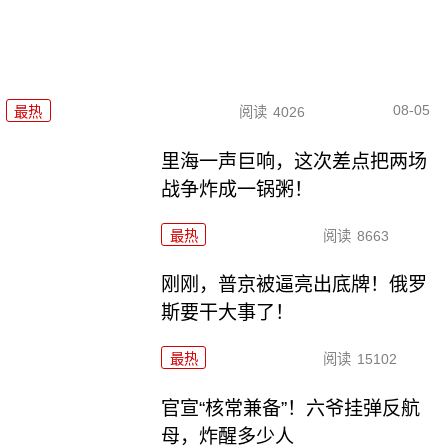
08-05
最热
阅读
4026
里海一声巨响，这次差点把两场
战争炸成一锅粥！
最热
阅读
8663
刚刚，普京被逼亮出底牌！俄罗
斯要干大事了！
最热
阅读
15102
官宣“核常兼备”！六爷挂弹反航
母，炸醒多少人