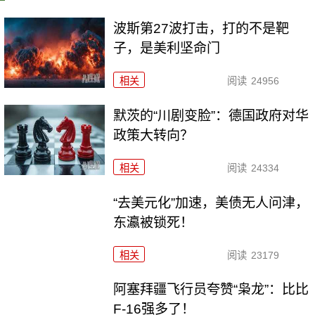
波斯第27波打击，打的不是靶
子，是美利坚命门
相关
阅读
24956
默茨的“川剧变脸”：德国政府对华
政策大转向？
相关
阅读
24334
“去美元化”加速，美债无人问津，
东瀛被锁死！
相关
阅读
23179
阿塞拜疆飞行员夸赞“枭龙”：比比
F-16强多了！