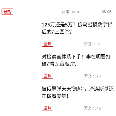
08-06
最热
阅读
9210
125万还是5万？俄乌战损数字背
后的\"三国杀\"
最热
阅读
6961
对检察官体系下手！李在明要打
破\"青瓦台魔咒\"
最热
阅读
4979
被俄导弹天天“洗地”，泽连斯基还
在做着美梦！
最热
阅读
4549