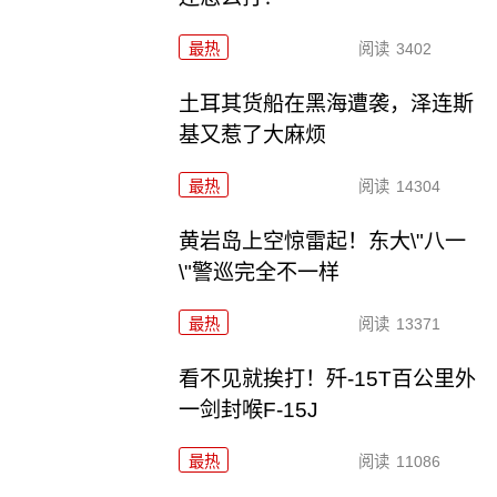
最热
阅读
3402
土耳其货船在黑海遭袭，泽连斯
基又惹了大麻烦
最热
阅读
14304
黄岩岛上空惊雷起！东大\"八一
\"警巡完全不一样
最热
阅读
13371
看不见就挨打！歼-15T百公里外
一剑封喉F-15J
最热
阅读
11086