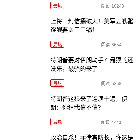
最热
阅读
16248
上将一封信捅破天！美军五艘驱
逐舰要盖三口锅！
最热
阅读
6654
特朗普要对伊朗动手？最狠的还
没来，最骚的来了
最热
阅读
5259
特朗普这狼来了连演十遍，伊
朗：你猜我信不信？
最热
阅读
4441
政治自杀！菲律宾防长，你这是