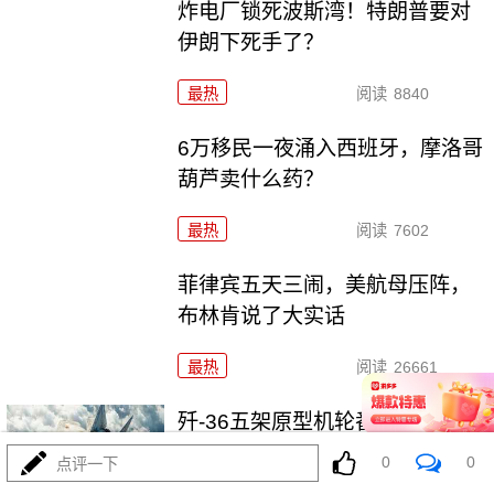
炸电厂锁死波斯湾！特朗普要对
伊朗下死手了？
最热
阅读
8840
6万移民一夜涌入西班牙，摩洛哥
葫芦卖什么药？
最热
阅读
7602
菲律宾五天三闹，美航母压阵，
布林肯说了大实话
最热
阅读
26661
歼-36五架原型机轮番上天，美F-
47还在PPT画鸭翼
0
0
点评一下