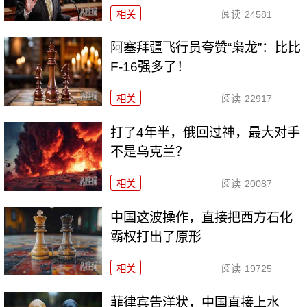
相关
阅读
24581
阿塞拜疆飞行员夸赞“枭龙”：比比
F-16强多了！
相关
阅读
22917
打了4年半，俄回过神，最大对手
不是乌克兰？
相关
阅读
20087
中国这波操作，直接把西方石化
霸权打出了原形
相关
阅读
19725
菲律宾告洋状，中国直接上水