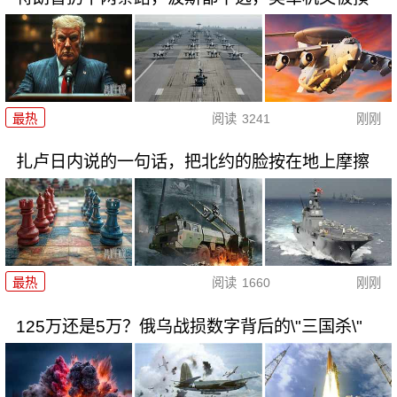
最热
阅读
3241
刚刚
扎卢日内说的一句话，把北约的脸按在地上摩擦
最热
阅读
1660
刚刚
125万还是5万？俄乌战损数字背后的\"三国杀\"