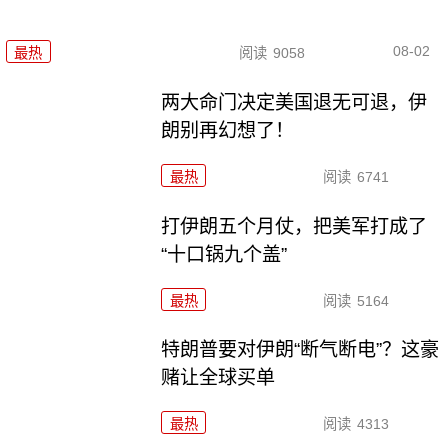
08-02
最热
阅读
9058
两大命门决定美国退无可退，伊
朗别再幻想了！
最热
阅读
6741
打伊朗五个月仗，把美军打成了
“十口锅九个盖”
最热
阅读
5164
特朗普要对伊朗“断气断电”？这豪
赌让全球买单
最热
阅读
4313