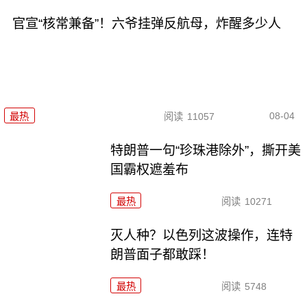
官宣“核常兼备”！六爷挂弹反航母，炸醒多少人
08-04
最热
阅读
11057
特朗普一句“珍珠港除外”，撕开美
国霸权遮羞布
最热
阅读
10271
灭人种？以色列这波操作，连特
朗普面子都敢踩！
最热
阅读
5748