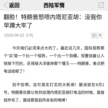
返回
西陆军情
翻脸！特朗普怒喷内塔尼亚胡：没我你
早蹲大牢了
小
大
2026-06-02
小鸟
今天咱们必须来点大的了。最近这几天，国际局势那
个“瓜”是一个比一个保熟，一个比一个劲爆。但要说最让人
惊掉下巴的，还得是大洋彼岸那个懂王——特朗普，差点把
电话给砸了！
别不信啊，这可是实打实的大新闻！据说就在6月1
号，特朗普在跟以色列总理内塔尼亚胡打电话的时候，直接
就炸毛了，据说那是前所未有的咆哮！