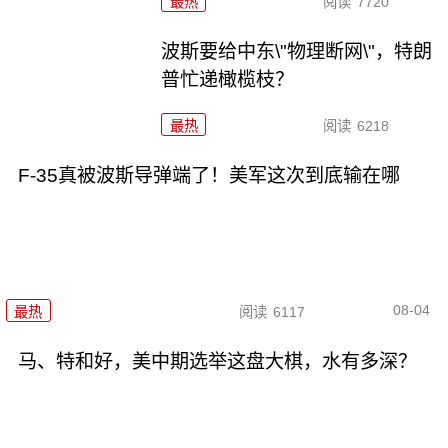
最热
阅读
7720
波斯要给中东\"物理断网\"，特朗
普忙递橄榄枝？
最热
阅读
6218
F-35真被波斯导弹端了！美军这次到底输在哪
08-04
最热
阅读
6117
马、特和好，美中期选举这盘大棋，水有多深？