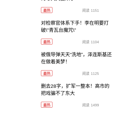
最热
阅读
1151
对检察官体系下手！李在明要打
破\"青瓦台魔咒\"
最热
阅读
1104
被俄导弹天天“洗地”，泽连斯基还
在做着美梦！
最热
阅读
1125
删去28字，扩军一整本！高市的
把戏骗不了东大
最热
阅读
1499