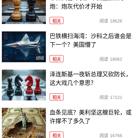
炮：炮灰代价才开始
相关
阅读
18626
巴铁横扫海湾：沙科之后谁会是
下一个？美国懵了
相关
阅读
18062
泽连斯基一夜斩总理又砍防长，
这大戏几个意思？
相关
阅读
17121
血条见底？美利坚这艘巨轮，或
许撑不了多久了
相关
阅读
16766