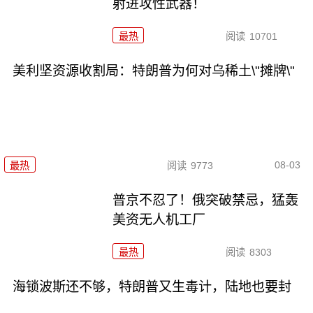
射进攻性武器！
最热
阅读
10701
美利坚资源收割局：特朗普为何对乌稀土\"摊牌\"
08-03
最热
阅读
9773
普京不忍了！俄突破禁忌，猛轰
美资无人机工厂
最热
阅读
8303
海锁波斯还不够，特朗普又生毒计，陆地也要封