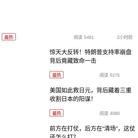
最热
阅读
5481
2小时前
惊天大反转！特朗普支持率崩盘
背后竟藏致命一击
最热
阅读
5275
美国如此救日元，背后藏着三重
收割日本的阳谋！
最热
阅读
4080
前方在打仗，后方在“清场”，这仗
还怎么打？