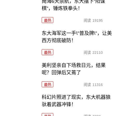
南海6天禁航，东大摆下“阳谋
棋”，锤炼铁拳头！
最热
阅读
19195
东大海军这一手\"普及牌\"，让美
西方彻底破防！
最热
阅读
22110
美利坚亲自下场救日元，结果
呢？回弹后又蔫了
最热
阅读
11316
科幻片照进了现实，东大机器狼
驮着武器冲锋！