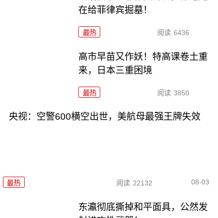
在给菲律宾掘墓！
最热
阅读
6436
高市早苗又作妖！特高课卷土重
来，日本三重困境
最热
阅读
3850
央视：空警600横空出世，美航母最强王牌失效
08-03
最热
阅读
22132
东瀛彻底撕掉和平面具，公然发