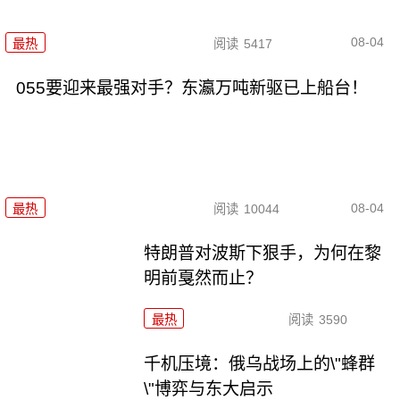
08-04
最热
阅读
5417
055要迎来最强对手？东瀛万吨新驱已上船台！
08-04
最热
阅读
10044
特朗普对波斯下狠手，为何在黎
明前戛然而止？
最热
阅读
3590
千机压境：俄乌战场上的\"蜂群
\"博弈与东大启示