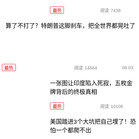
最热
阅读
7438
算了不打了？特朗普这脚刹车，把全世界都晃吐了
08-03
最热
阅读
14564
一张图让印度陷入死寂，五枚金
牌背后的终极真相
最热
阅读
10106
美国踏进3个大坑把自己埋了！恐
怕一个都爬不出